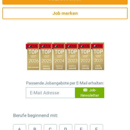
Job merken
Passende Jobangebote per E-Mail erhalten:
Job-
Newsletter
Berufe beginnend mit:
A
B
C
D
E
F