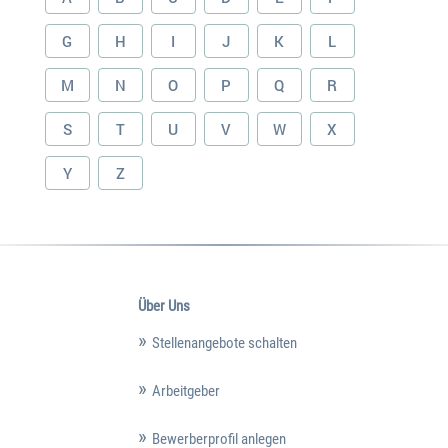
G
H
I
J
K
L
M
N
O
P
Q
R
S
T
U
V
W
X
Y
Z
Über Uns
Stellenangebote schalten
Arbeitgeber
Bewerberprofil anlegen