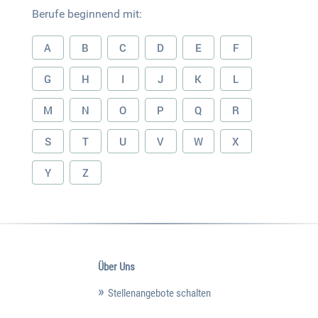
Berufe beginnend mit:
A
B
C
D
E
F
G
H
I
J
K
L
M
N
O
P
Q
R
S
T
U
V
W
X
Y
Z
Über Uns
Stellenangebote schalten