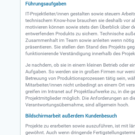
Führungsaufgaben
IT-Projektleiter/innen gestalten sowie steuern Arbei
technischem Know-how brauchen sie deshalb vor al
motivieren können sowie stets den Überblick über de
entwerfenden Produkts zu sichern. Technische außer
Zusammenhalt im Team sowie anleiten wenn nötig Qua
präsentieren. Sie stellen den Stand des Projekts ge
funktionierende Verständigung innerhalb des Proje
Je nachdem, ob sie in einem kleinen Betrieb oder ei
Aufgaben. So werden sie in großen Firmen nur wen
Betreuung von Produktionsprozessen tätig sein, währ
Mitarbeiter/innen nicht unbedingt an einem Ort ver
greifen im Intranet auf Projektlaufwerke zu, in di
Projektmitglieder möglich. Die Anforderungen an die
Verantwortungsübernahme, sind allgemein hoch.
Bildschirmarbeit außerdem Kundenbesuch
Projekte zu erarbeiten sowie auszuführen, ist mit län
gewöhnt. Auch wenn dringende Fertigstellungstermi