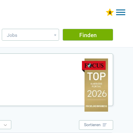
Finden
Jobs
»
e
Sortieren