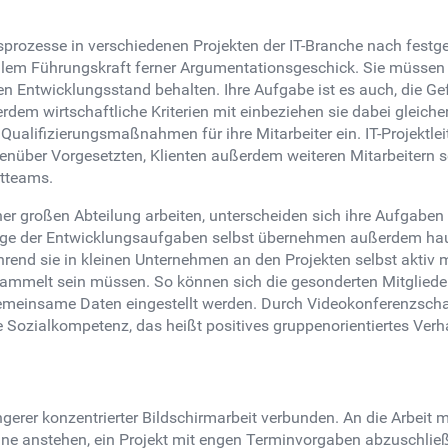
tsprozesse in verschiedenen Projekten der IT-Branche nach festge
lem Führungskraft ferner Argumentationsgeschick. Sie müssen i
n Entwicklungsstand behalten. Ihre Aufgabe ist es auch, die Ge
dem wirtschaftliche Kriterien mit einbeziehen sie dabei gleich
lifizierungsmaßnahmen für ihre Mitarbeiter ein. IT-Projektleit
genüber Vorgesetzten, Klienten außerdem weiteren Mitarbeitern s
ktteams.
ner großen Abteilung arbeiten, unterscheiden sich ihre Aufgabe
ige der Entwicklungsaufgaben selbst übernehmen außerdem haup
end sie in kleinen Unternehmen an den Projekten selbst aktiv m
sammelt sein müssen. So können sich die gesonderten Mitglieder 
e gemeinsame Daten eingestellt werden. Durch Videokonferenzscha
 Sozialkompetenz, das heißt positives gruppenorientiertes Verha
gerer konzentrierter Bildschirmarbeit verbunden. An die Arbeit mi
ne anstehen, ein Projekt mit engen Terminvorgaben abzuschlie