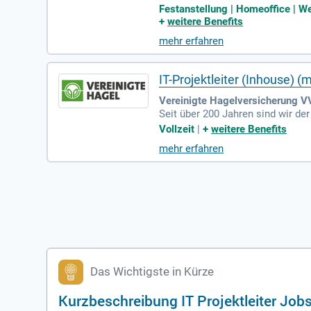
zungs- und Detektionssystemen w
Festanstellung | Homeoffice | We
annende Aufgaben übernehmen. Pl
+
weitere Benefits
Ort. Sie bringen eine abgeschlo
mehr erfahren
gezielte Schulungen. Bewerben Si
IT-Projektleiter (Inhouse) (
Vereinigte Hagelversicherung V
Seit über 200 Jahren sind wir de
tragsverlusten durch Wettergefa
Vollzeit
|
+
weitere Benefits
wickelt nachhaltige Lösungen, di
mehr erfahren
wir einen IT-Projektleiter (Inhou
Das Wichtigste in Kürze
Kurzbeschreibung IT Projektleiter Job