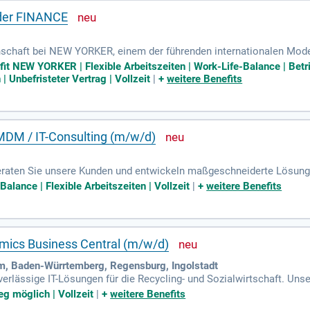
der FINANCE
nschaft bei NEW YORKER, einem der führenden internationalen Mode
nte, die unsere dynamischen und vielfältigen Teams bereichern. Ega
fit NEW YORKER | Flexible Arbeitszeiten | Work-Life-Balance | Betri
rsönlich und beruflich weiterzuentwickeln. Werde Teil einer innovati
Unbefristeter Vertrag | Vollzeit
|
+
weitere Benefits
ams gestaltest du aktiv Geschäftsprozesse und trägst zur Umsetzun
 um deine Zukunft gemeinsam mit uns zu formen!
/ MDM / IT-Consulting (m/w/d)
 beraten Sie unsere Kunden und entwickeln maßgeschneiderte Lö
Partnern. Sie tragen die Verantwortung für den Projekterfolg und 
alance | Flexible Arbeitszeiten | Vollzeit
|
+
weitere Benefits
udem balancieren Sie kurzfristige und langfristige Ziele, managen 
nition von EPICs für verschiedene Aufgaben und die enge Zusamme
ren zudem die Zusammenarbeit mit Software-Partnern wie Sharedien 
ung oder als IT-Projektmanager mit.
namics Business Central (m/w/d)
m, Baden-Würrtemberg, Regensburg, Ingolstadt
uverlässige IT-Lösungen für die Recycling- und Sozialwirtschaft. Un
istige Partnerschaften. Mit Teamgeist und Hilfsbereitschaft sind w
eg möglich | Vollzeit
|
+
weitere Benefits
talen, sondern in Lösungen, die überzeugen. Aktuell suchen wir eng