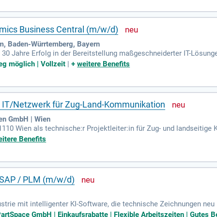
e praxisnahen Quereinsteigern. Werden Sie Teil unseres wachsenden
aft!
namics Business Central (m/w/d)
m, Baden-Würrtemberg, Bayern
 30 Jahre Erfolg in der Bereitstellung maßgeschneiderter IT-Lösung
auf Teamgeist und Hilfsbereitschaft. Als inhabergeführte Firma arbe
eg möglich | Vollzeit
|
+
weitere Benefits
nvestoren. Bei uns steht der langfristige Erfolg im Mittelpunkt, nicht
namics Business Central (m/w/d), die unsere Klienten kompetent bet
nft der IT mit uns!
:in IT/Netzwerk für Zug-Land-Kommunikation
gen GmbH | Wien
10 Wien als technische:r Projektleiter:in für Zug- und landseitige
rt. Bewerben Sie sich jetzt und gestalten Sie Zukunft mobil!
itere Benefits
 / SAP / PLM (m/w/d)
ustrie mit intelligenter KI-Software, die technische Zeichnungen neu
u beschaffen und Prozessautomatisierungen einzuführen. Durch die
artSpace GmbH | Einkaufsrabatte | Flexible Arbeitszeiten | Gutes Be