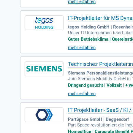
mehr erfahren
siness Central (m/w/d), inklusiv
nft unserer Kunden mit Leidensch
IT-Projektleiter für MS Dy
tegos Holding GmbH | Rosenhei
Unser IT-Unternehmen feiert über
verlässlicher Partner setzen wir 
Gutes Betriebsklima | Quereinsti
und Sozialwirtschaft, nicht für I
mehr erfahren
erte IT-Projektleiter für MS Dy
Teams und gestalten Sie die Zuku
Technische:r Projektleiter
Siemens Personaldienstleistun
Join Siemens Mobility GmbH in 11
nende Vollzeitanstellung ab sofo
Dringend gesucht | Vollzeit
|
+
we
mehr erfahren
IT Projektleiter - SaaS / KI
PartSpace GmbH | Deggendorf
Part Space revolutioniert die Ind
Unternehmen, Bauteile smarter z
Homeoffice | Corporate Benefit P