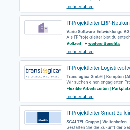
dung mit historischen Preisen u
mehr erfahren
basiert und bietet mehr als nur 
n Werkzeug für die Industrie. En
gen herbeizuführen.
IT-Projektleiter ERP-Neuku
Vario Software-Entwicklungs AG
Als IT-Projektleiter bist du ent
während du Zeit, Budget, Qualit
Vollzeit
|
+
weitere Benefits
eren betriebliche Prozesse und
mehr erfahren
nterstützung bei der fachlichen 
ten intensiv in die Praxis eingre
IT-Projektleiter Logistikso
Translogica GmbH | Kempten (Al
Wir suchen einen engagierten Pro
enverantwortliche Projektleitung
Flexible Arbeitszeiten | Parkplatz
ns- und Logistikbranche ist von
mehr erfahren
Du bringst ausgezeichnete IT-Ke
nde Herausforderung in einem 
IT-Projektleiter Smart Buil
SCALTEL Gruppe | Waltenhofen
Gestalten Sie die Zukunft der Ge