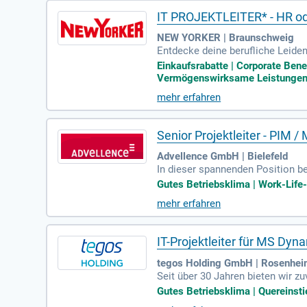
IT PROJEKTLEITER* - HR o
NEW YORKER | Braunschweig
Entdecke deine berufliche Leide
weit. Wir suchen motivierte Tale
Einkaufsrabatte | Corporate Bene
i uns hast du die Chance, dich pe
Vermögenswirksame Leistungen | 
mation brennt. In unseren IT-Te
mehr erfahren
n Schritt und bewirb dich jetzt,
Senior Projektleiter - PIM 
Advellence GmbH | Bielefeld
In dieser spannenden Position
enarbeit mit führenden Software-
Gutes Betriebsklima | Work-Life-B
keholdern und dem Projektteam. Z
mehr erfahren
hre Aufgaben umfassen die Defi
agilen Projekten. Sie koordinie
jährige Erfahrungen in der Berat
IT-Projektleiter für MS Dy
tegos Holding GmbH | Rosenhei
Seit über 30 Jahren bieten wir z
echte Problemlösungen und langfr
Gutes Betriebsklima | Quereinsti
können. Wir denken nicht in Quar