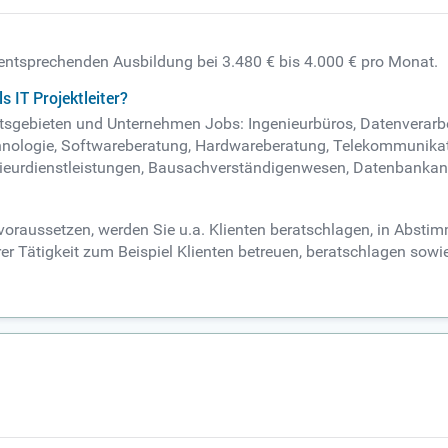
er entsprechenden Ausbildung bei 3.480 € bis 4.000 € pro Monat.
 IT Projektleiter?
rbeitsgebieten und Unternehmen Jobs: Ingenieurbüros, Datenverar
echnologie, Softwareberatung, Hardwareberatung, Telekommunikat
enieurdienstleistungen, Bausachverständigenwesen, Datenbanka
er voraussetzen, werden Sie u.a. Klienten beratschlagen, in Abs
er Tätigkeit zum Beispiel Klienten betreuen, beratschlagen sowie