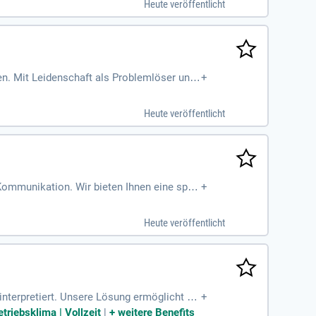
Heute veröffentlicht
 Teams und gestalten Sie die digitale Zuku
en. Mit Leidenschaft als Problemlöser und
+
iten wir für unsere Kunden in der Recycling-
 kurzfristige Kennzahlen. Wir suchen engagi
Heute veröffentlicht
reuen. Werden Sie Teil unseres wachsenden
 Kommunikation. Wir bieten Ihnen eine span
+
Heute veröffentlicht
 interpretiert. Unsere Lösung ermöglicht es
+
 Analyse von Konstruktionsdaten in Verbin
triebsklima | Vollzeit
|
+
weitere Benefits