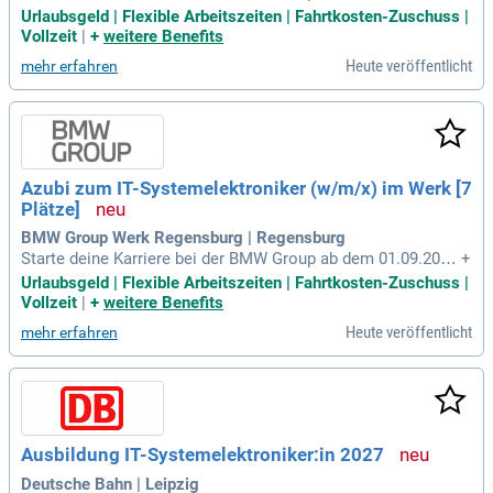
nd hilfreichen Informationen zu Bewerbung und Ausbildungs
Urlaubsgeld | Flexible Arbeitszeiten | Fahrtkosten-Zuschuss |
prozess ab dem 01.09.2027. Voraussetzung sind gute Deuts
Vollzeit
|
+
weitere Benefits
chkenntnisse und die Mittlere Reife. Profitieren Sie von attra
Heute veröffentlicht
mehr erfahren
ktiven Vergütungen, Weihnachts- und Urlaubsgeld sowie her
vorragenden Übernahmechancen. Genießen Sie flexible Arb
eitszeiten, persönliche Förderung und zahlreiche Entwicklun
gsmöglichkeiten. Außerdem bieten wir vergünstigte Azubi-
Wohnheime in München und eine Vielzahl an Freizeitangebo
ten. Erfahren Sie mehr über die Vorteile und Benefits unter b
Azubi zum IT-Systemelektroniker (w/m/x) im Werk [7
mw.jobs/waswirbieten.
Plätze]
BMW Group Werk Regensburg | Regensburg
Starte deine Karriere bei der BMW Group ab dem 01.09.202
+
7! Du benötigst gute Deutschkenntnisse und mindestens die
Urlaubsgeld | Flexible Arbeitszeiten | Fahrtkosten-Zuschuss |
Mittlere Reife. Unsere Auswahl basiert auf Persönlichkeit, E
Vollzeit
|
+
weitere Benefits
rfahrung und Fähigkeiten der Bewerber:innen. Freu dich auf
Heute veröffentlicht
mehr erfahren
attraktive Vergütung, Weihnachts- und Urlaubsgeld sowie fle
xible Arbeitszeiten. Zudem bieten wir hervorragende Überna
hmechancen und vielfältige Entwicklungsmöglichkeiten. Pr
ofitiere von Mitarbeiterrabatten, betrieblichen Gesundheitsa
ngeboten und weiteren Vergünstigungen, die deine Ausbildu
ng unvergesslich machen!
Ausbildung IT-Systemelektroniker:in 2027
Deutsche Bahn | Leipzig