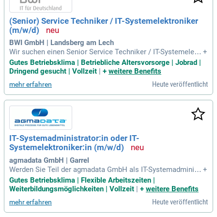
(Senior) Service Techniker / IT-Systemelektroniker
(m/w/d)
BWI GmbH | Landsberg am Lech
Wir suchen einen Senior Service Techniker / IT-Systemelektr
+
oniker (m/w/d) in München (Nord) oder Landsberg am Lech.
Gutes Betriebsklima | Betriebliche Altersvorsorge | Jobrad |
Sie unterstützen die Bundeswehr mit Vor-Ort-Services wie E
Dringend gesucht | Vollzeit
|
+
weitere Benefits
ntstörungen und Neuinstallationen von IT- und TK-Endgeräte
Heute veröffentlicht
mehr erfahren
n. Zu Ihren Aufgaben zählen Installation, Inbetriebnahme so
wie Wartung von Hardware und die Durchführung von IMAC
D-Aufträgen. Im 1st- und 2nd-Level-Support stehen Sie den U
sern zur Seite und unterstützen sie bei der Nutzung der IT-Inf
rastruktur. Zudem übernehmen Sie die Inbetriebsetzung von
Netzwerk- und Serverumgebungen und begleiten wichtige Pr
IT-Systemadministrator:in oder IT-
ojekte. Interessiert? Bewerben Sie sich noch heute!
Systemelektroniker:in (m/w/d)
agmadata GmbH | Garrel
Werden Sie Teil der agmadata GmbH als IT-Systemadministr
+
ator:in oder IT-Systemelektroniker:in (m/w/d) und gestalten
Gutes Betriebsklima | Flexible Arbeitszeiten |
Sie digitale Prozesse in der Lebensmittelbranche! Seit über
Weiterbildungsmöglichkeiten | Vollzeit
|
+
weitere Benefits
30 Jahren optimieren wir die Wertschöpfungskette tierische
Heute veröffentlicht
mehr erfahren
r Lebensmittel mit innovativen Softwarelösungen. Ihre Aufg
aben umfassen die Administration von Windows-Client- und