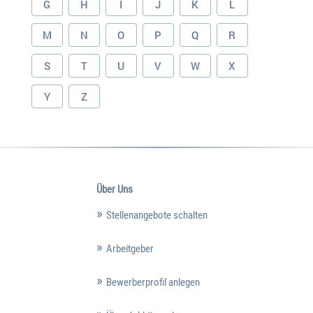
G
H
I
J
K
L
M
N
O
P
Q
R
S
T
U
V
W
X
Y
Z
Über Uns
Stellenangebote schalten
Arbeitgeber
Bewerberprofil anlegen