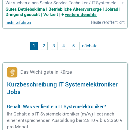
Wir suchen einen Senior Service Techniker / IT-Systemelektr
+
oniker (m/w/d) für den Standort München (Nord) oder Land
Gutes Betriebsklima | Betriebliche Altersvorsorge | Jobrad |
sberg am Lech. Der Fokus liegt auf Vor-Ort-Service für die B
Dringend gesucht | Vollzeit
|
+
weitere Benefits
undeswehr, einschließlich Entstörung, Neuinstallationen un
Heute veröffentlicht
mehr erfahren
d Refresh von IT- und TK-Endgeräten. Zu Ihren Aufgaben geh
ören auch die Installation, Inbetriebnahme, Upgrades und W
artung von Hardware sowie die Unterstützung der Nutzer im
1st- und 2nd-Level Support. Darüber hinaus sind Sie verantw
ortlich für die Inbetriebnahme von Netzwerken und Serveru
1
2
3
4
5
nächste
mgebungen. Sie begleiten diverse Projekte und Maßnahmen
zur IT-Aktualisierung und leisten Rufbereitschaftsdienste. Be
werben Sie sich jetzt und werden Sie Teil unseres erfolgreic
hen Teams!
Das Wichtigste in Kürze
Kurzbeschreibung IT Systemelektroniker
Jobs
Gehalt: Was verdient ein IT Systemelektroniker?
Ihr Gehalt als IT Systemelektroniker (m/w) liegt nach
einer entsprechenden Ausbildung bei 2.810 € bis 3.350 €
pro Monat.