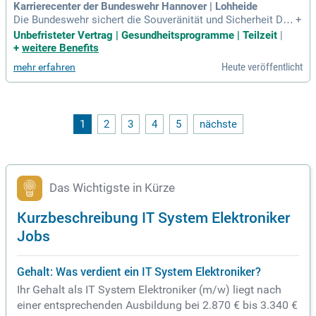
hen Teams!
Karrierecenter der Bundeswehr Hannover | Lohheide
Die Bundeswehr sichert die Souveränität und Sicherheit Deu
+
tschlands und bietet Schutz für ihre Bürger. Sie unterstützt V
Unbefristeter Vertrag | Gesundheitsprogramme | Teilzeit
|
erbündete und leistet Amtshilfe bei Naturkatastrophen. Ihre
+
weitere Benefits
Tätigkeit erfolgt im Einklang mit dem Grundgesetz und dem
Heute veröffentlicht
mehr erfahren
Völkerrecht. Die Truppenübungsplatzkommandantur Bergen
stellt sicher, dass elektronische Telekommunikationseinric
htungen korrekt funktionieren. Fachkräfte führen eine selbst
ändige Fehlerdiagnose an LAN-Komponenten und Notrufsäu
len durch. Das Team analysiert und behebt Fehler gemäß de
1
2
3
4
5
nächste
n geltenden Gesetzen und Vorschriften, um höchste Betrieb
ssicherheit zu gewährleisten.
Das Wichtigste in Kürze
Kurzbeschreibung IT System Elektroniker
Jobs
Gehalt: Was verdient ein IT System Elektroniker?
Ihr Gehalt als IT System Elektroniker (m/w) liegt nach
einer entsprechenden Ausbildung bei 2.870 € bis 3.340 €