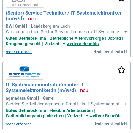
(Senior) Service Techniker / IT-Systemelektroniker
(m/w/d)
BWI GmbH | Landsberg am Lech
Wir suchen einen Senior Service Techniker / IT-Systemelektr
+
oniker (m/w/d) in München (Nord) oder Landsberg am Lech.
Gutes Betriebsklima | Betriebliche Altersvorsorge | Jobrad |
Sie unterstützen die Bundeswehr mit Vor-Ort-Services wie E
Dringend gesucht | Vollzeit
|
+
weitere Benefits
ntstörungen und Neuinstallationen von IT- und TK-Endgeräte
Heute veröffentlicht
mehr erfahren
n. Zu Ihren Aufgaben zählen Installation, Inbetriebnahme so
wie Wartung von Hardware und die Durchführung von IMAC
D-Aufträgen. Im 1st- und 2nd-Level-Support stehen Sie den U
sern zur Seite und unterstützen sie bei der Nutzung der IT-Inf
rastruktur. Zudem übernehmen Sie die Inbetriebsetzung von
Netzwerk- und Serverumgebungen und begleiten wichtige Pr
IT-Systemadministrator:in oder IT-
ojekte. Interessiert? Bewerben Sie sich noch heute!
Systemelektroniker:in (m/w/d)
agmadata GmbH | Garrel
Werden Sie Teil der agmadata GmbH als IT-Systemadministr
+
ator:in oder IT-Systemelektroniker:in (m/w/d) und gestalten
Gutes Betriebsklima | Flexible Arbeitszeiten |
Sie digitale Prozesse in der Lebensmittelbranche! Seit über
Weiterbildungsmöglichkeiten | Vollzeit
|
+
weitere Benefits
30 Jahren optimieren wir die Wertschöpfungskette tierische
Heute veröffentlicht
mehr erfahren
r Lebensmittel mit innovativen Softwarelösungen. Ihre Aufg
aben umfassen die Administration von Windows-Client- und