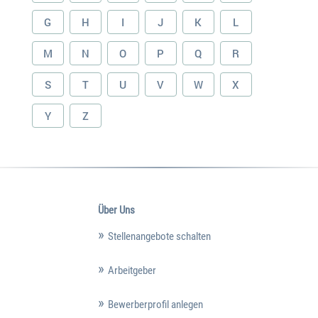
G
H
I
J
K
L
M
N
O
P
Q
R
S
T
U
V
W
X
Y
Z
Über Uns
Stellenangebote schalten
Arbeitgeber
Bewerberprofil anlegen