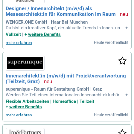
traktiven Arbeitsplatz in einem mehrfach ausgezeichneten E
Designer / Innenarchitekt (m/w/d) als
inrichtungshaus mit namhaften Kunden. Freue dich auf vielf
Messearchitekt:in für Kommunikation im Raum
ältige Weiterbildungsmöglichkeiten und attraktive Mitarbeit
errabatte für erstklassige Kollektionen!
WENGER.ONE GmbH | Haar Bei München
Du bist ein kreativer Kopf, der aktuelle Trends in Innen- und
+
Messearchitektur geschickt in innovative Entwürfe integrier
Vollzeit
|
+
weitere Benefits
t. Mit Verantwortungsbewusstsein begleitest du Projekte vo
Heute veröffentlicht
mehr erfahren
n der ersten Idee bis zur finalen Umsetzung. Deine Kommuni
kationsstärke macht dich zum perfekten Teamplayer, der de
n kreativen Workflow anregt und den Ablauf effizient organi
siert. Gemeinsam mit 35 Spezialisten aus Innenarchitektur,
Design, Projektmanagement und Kommunikation realisierst
du beeindruckende Messestände und Markenräume. Zu dein
Innenarchitekt:in (m/w/d) mit Projektverantwortung
en namhaften Kunden gehören internationale Unternehmen
(Teilzeit, Graz)
wie Nokia und Haier. Dein Engagement für kreative Lösunge
n und der direkte Austausch im Team fördern die Entstehun
superunique - Raum für Gestaltung GmbH | Graz
g erstklassiger Ideen.
Werden Sie Teil eines internationalen Innenarchitekturbüros
+
im Herzen von Graz! Gestalten Sie mit unserem kreativen Te
Flexible Arbeitszeiten | Homeoffice | Teilzeit
|
am exklusive Projekte und bringen Sie Ihr Talent für Design
+
weitere Benefits
und Funktionalität in spannende Herausforderungen weltwei
Heute veröffentlicht
mehr erfahren
t ein.