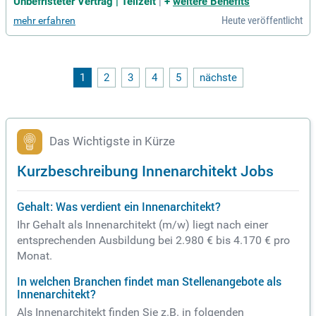
Unbefristeter Vertrag | Teilzeit
|
+
weitere Benefits
Hochbau. Die Entgeltgruppe richtet sich nach Ihren Qualifika
Heute veröffentlicht
mehr erfahren
tionen zwischen EG 10 und EG 11 TVöD. Bei uns erwartet Si
e eine spannende Tätigkeit in der Projektsteuerung und -abw
icklung von XL-Hochbauprojekten. Ihre Aufgaben umfassen
Planung, Ausschreibung, Bauüberwachung und Kostenabrec
hnung. Sie sollten ein abgeschlossenes Studium im Bereich
1
2
3
4
5
nächste
Architektur oder Bauingenieurwesen haben, alternativ einen
Abschluss als staatlich geprüfte*r Bautechniker*in. Teilzeitb
esetzungen sind im Rahmen von Jobsharing möglich – bew
erben Sie sich jetzt!
Das Wichtigste in Kürze
Kurzbeschreibung Innenarchitekt Jobs
Gehalt: Was verdient ein Innenarchitekt?
Ihr Gehalt als Innenarchitekt (m/w) liegt nach einer
entsprechenden Ausbildung bei 2.980 € bis 4.170 € pro
Monat.
In welchen Branchen findet man Stellenangebote als
Innenarchitekt?
Als Innenarchitekt finden Sie z.B. in folgenden