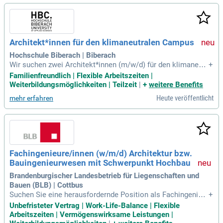
Architekt*innen für den klimaneutralen Campus
Hochschule Biberach | Biberach
Wir suchen zwei Architekt*innen (m/w/d) für den klimaneutr
+
alen Campus in Baden-Württemberg: eine Position in Vollzei
Familienfreundlich | Flexible Arbeitszeiten |
t und eine in Teilzeit (50%). Gestalten Sie mit uns moderne u
Weiterbildungsmöglichkeiten | Teilzeit
|
+
weitere Benefits
nd nachhaltige Räume, die den ersten klimaneutralen Camp
Heute veröffentlicht
mehr erfahren
us des Landes prägen. Ihre Aufgaben umfassen die Sanieru
ng von Hochschulgebäuden sowie die Umgestaltung zu inn
ovativen Lernumgebungen. Begleiten Sie spannende Hochs
chulbauprojekte aus der Nutzer*innenperspektive bis zur fin
alen Umsetzung. Koordinieren Sie Schnittstellen und steuer
n Sie den Hochschulbetrieb während der Bauphasen. Verwir
Fachingenieure/innen (w/m/d) Architektur bzw.
klichen Sie Ihre Ideen und tragen Sie zur Schaffung funktion
Bauingenieurwesen mit Schwerpunkt Hochbau
aler und lebendiger Räume für Studium und Forschung bei!
Brandenburgischer Landesbetrieb für Liegenschaften und
Bauen (BLB) | Cottbus
Suchen Sie eine herausfordernde Position als Fachingenieu
+
r/in (w/m/d) im Bereich Architektur oder Bauingenieurwese
Unbefristeter Vertrag | Work-Life-Balance | Flexible
n? In dieser Rolle übernehmen Sie die fachaufsichtliche Ver
Arbeitszeiten | Vermögenswirksame Leistungen |
antwortung für Bundesbaumaßnahmen, insbesondere für ziv