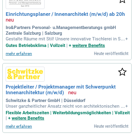
Einrichtungsplaner / Innenarchitekt (m/w/d) ab 20h
Iro&Partners Personal- u.Managementberatungs gmbH
Zentrale Salzburg | Salzburg
Gestalte Räume mit Stil! Unsere innovative Tischlerei in Sal
+
zburg sucht einen kreativen Einrichtungsplaner/Innenarchite
Gutes Betriebsklima | Vollzeit
|
+
weitere Benefits
kten (m/w/d) für mindestens 20 Stunden. Werde Teil eines e
Heute veröffentlicht
mehr erfahren
rfolgreichen Teams und setze designorientierte Projekte u
m!
Projektleiter / Projektmanager mit Schwerpunkt
Innenarchitektur (m/w/d)
Schwitzke & Partner GmbH | Düsseldorf
Unser ganzheitlicher Ansatz reicht von architektonischen H
+
ochbau- und städtebaulichen Konzepten über Innenarchitekt
Flexible Arbeitszeiten | Weiterbildungsmöglichkeiten | Vollzeit
ur bis hin zur Umsetzung von Projekten in den Bereichen Ret
|
+
weitere Benefits
ail, Gastronomie, Office und Mixed-Use.
Heute veröffentlicht
mehr erfahren