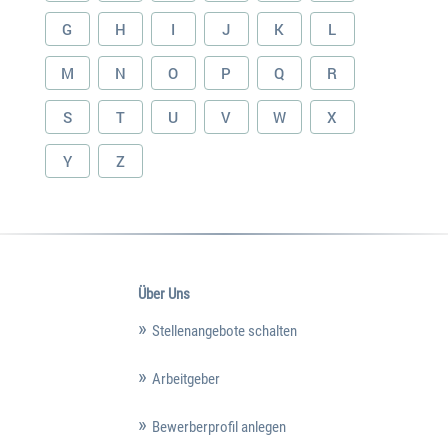
G
H
I
J
K
L
M
N
O
P
Q
R
S
T
U
V
W
X
Y
Z
Über Uns
Stellenangebote schalten
Arbeitgeber
Bewerberprofil anlegen