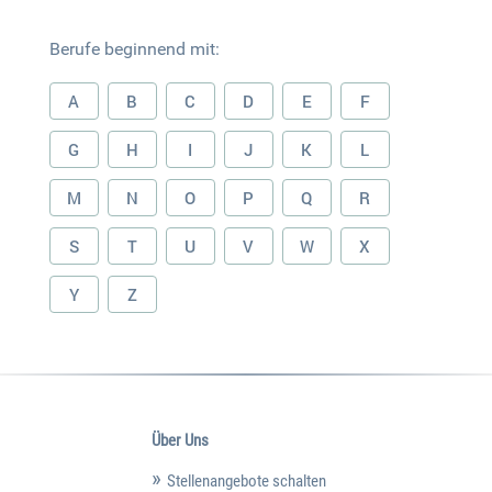
Berufe beginnend mit:
A
B
C
D
E
F
G
H
I
J
K
L
M
N
O
P
Q
R
S
T
U
V
W
X
Y
Z
Über Uns
Stellenangebote schalten