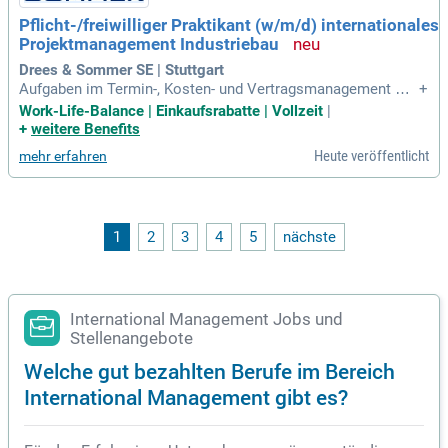
hmensführung und Marktforschung sind essenziell. Vorerfa
Pflicht-/freiwilliger Praktikant (w/m/d) internationales
hrungen in Unternehmensgründung und Beratung sind ebenf
Projektmanagement Industriebau
alls von Vorteil. Informieren Sie sich genau über die erforde
rlichen Qualifikationen, bevor Sie Ihre Bewerbung einreiche
Drees & Sommer SE | Stuttgart
n.
Aufgaben im Termin-, Kosten- und Vertragsmanagement – i
+
nklusive Pflege von Gesamtterminplänen, Kostenverfolgung,
Work-Life-Balance | Einkaufsrabatte | Vollzeit
|
Rechnungsprüfung und Änderungsmanagement; Mitwirkung
+
weitere Benefits
bei Ausschreibungen und im Vergabeverfahren, Erstellung v
Heute veröffentlicht
mehr erfahren
on Anforderungskatalogen und
1
2
3
4
5
nächste
International Management Jobs und
Stellenangebote
Welche gut bezahlten Berufe im Bereich
International Management gibt es?