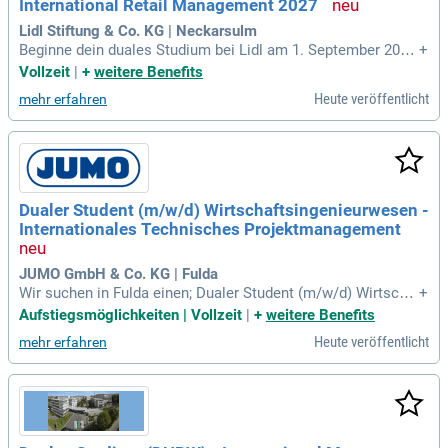
International Retail Management 2027
um fertigen Produkt im Regal oder Online-Shop aktiv mitzuw
irken.
Lidl Stiftung & Co. KG | Neckarsulm
Beginne dein duales Studium bei Lidl am 1. September 2027
+
und profitiere von einem bezahlten Begrüßungsmonat. In dre
Vollzeit
|
+
weitere Benefits
i Jahren lernst du die Grundlagen der Betriebswirtschaft so
Heute veröffentlicht
mehr erfahren
wie digitale Handelskompetenzen. Dein Studium vereint The
orie an der DHBW Heilbronn mit praxisnahen Erfahrungen b
ei Lidl. Du gestaltest aktiv Prozesse in den Bereichen Einka
uf, Kunde, Finance, Corporate Functions und Operations. Der
zweisprachige Studiengang ermöglicht dir interkulturelles M
anagement und vertieftes Wissen zur internationalen Hande
Dualer Student (m/w/d) Wirtschaftsingenieurwesen -
lswelt. Starte jetzt deine Karriere und entfalte dein Potenzial
Internationales Technisches Projektmanagement
in einem dynamischen Umfeld!
JUMO GmbH & Co. KG | Fulda
Wir suchen in Fulda einen; Dualer Student (m/w/d) Wirtscha
+
ftsingenieurwesen; Internationales Technisches Projektman
Aufstiegsmöglichkeiten | Vollzeit
|
+
weitere Benefits
agement: Du suchst eine echte Alternative zum klassischen
Heute veröffentlicht
mehr erfahren
Hochschulstudium, bei der du in kürzester Zeit eine erstklas
sige Qualifikation