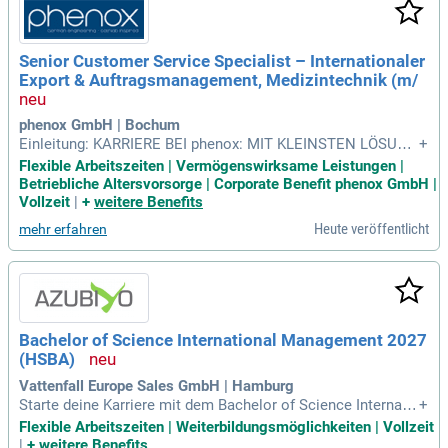
Senior Customer Service Specialist – Internationaler
Export & Auftragsmanagement, Medizintechnik (m/
phenox GmbH | Bochum
Einleitung: KARRIERE BEI phenox: MIT KLEINSTEN LÖSUNG
+
EN BEWIRKST DU WAS WIRKLICH, WIRKLICH GROSSES.
Flexible Arbeitszeiten | Vermögenswirksame Leistungen |
Betriebliche Altersvorsorge | Corporate Benefit phenox GmbH |
Vollzeit
|
+
weitere Benefits
Heute veröffentlicht
mehr erfahren
Bachelor of Science International Management 2027
(HSBA)
Vattenfall Europe Sales GmbH | Hamburg
Starte deine Karriere mit dem Bachelor of Science Internati
+
onal Management (w/m/d) an der Hamburg School of Busin
Flexible Arbeitszeiten | Weiterbildungsmöglichkeiten | Vollzeit
ess Administration (HSBA). Dieser englischsprachige Studi
|
+
weitere Benefits