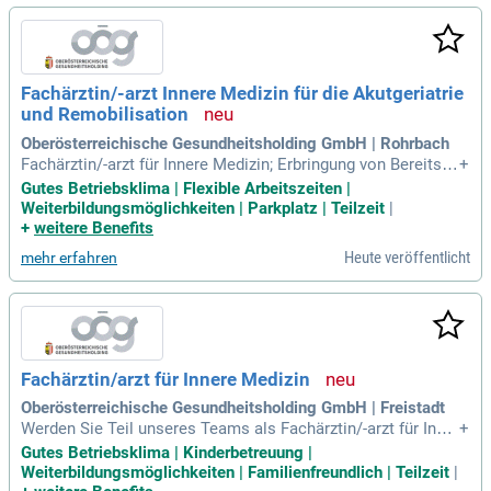
familienfreundliches Arbeitszeitmodell und fördern offene K
ommunikation im Team. Profitieren Sie von flachen Hierarc
hien und der Möglichkeit, Ihre beruflichen Vorstellungen ein
zubringen. Eine fundierte Einarbeitung durch ein qualifizierte
Fachärztin/-arzt Innere Medizin für die Akutgeriatrie
s Team ermöglicht Ihnen, die internen Abläufe bestens kenn
und Remobilisation
enzulernen.
Oberösterreichische Gesundheitsholding GmbH | Rohrbach
Fachärztin/-arzt für Innere Medizin; Erbringung von Bereitsch
+
afts-, Nacht- und Wochenenddiensten; Geriatrie- und Palliati
Gutes Betriebsklima | Flexible Arbeitszeiten |
vdiplom erwünscht (Unterstützung zur Erlangung des Diplo
Weiterbildungsmöglichkeiten | Parkplatz | Teilzeit
|
ms möglich); Umfangreiche allgemeininternistische Erfahru
+
weitere Benefits
ng von Vorteil.
Heute veröffentlicht
mehr erfahren
Fachärztin/arzt für Innere Medizin
Oberösterreichische Gesundheitsholding GmbH | Freistadt
Werden Sie Teil unseres Teams als Fachärztin/-arzt für Inner
+
e Medizin in Voll- oder Teilzeit. Genießen Sie eine dauerhaft
Gutes Betriebsklima | Kinderbetreuung |
e Anstellung mit einem attraktiven Gehalt von mindestens E
Weiterbildungsmöglichkeiten | Familienfreundlich | Teilzeit
|
UR 147.400,-. Ihre Expertise ist bei uns gefragt!