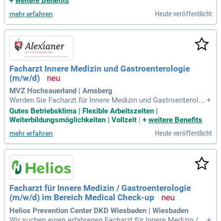
+
weitere Benefits
Heute veröffentlicht
mehr erfahren
Facharzt Innere Medizin und Gastroenterologie
(m/w/d)
MVZ Hochsauerland | Arnsberg
Werden Sie Facharzt für Innere Medizin und Gastroenterolog
+
ie (m/w/d) in unserem MVZ in Arnsberg! Wir suchen Verstär
Gutes Betriebsklima | Flexible Arbeitszeiten |
kung für unser etabliertes Team und bieten Ihnen die Möglic
Weiterbildungsmöglichkeiten | Vollzeit
|
+
weitere Benefits
hkeit, ambulant zu arbeiten. Mit uns profitieren Sie von einer
Heute veröffentlicht
mehr erfahren
erfolgreich geführten Praxis sowie der Unterstützung eines
starken Gesundheitskonzerns. In unserer modernen Praxis e
rwarten Sie kurze Wege und interdisziplinäre Vernetzung. Zu
dem haben Sie die Chance, perspektivisch eine leitende Roll
e zu übernehmen. Nutzen Sie diese einmalige Gelegenheit u
nd senden Sie uns Ihre Bewerbung für eine erfüllende Karrier
Facharzt für Innere Medizin / Gastroenterologie
e in der Gastroenterologie!
(m/w/d) im Bereich Medical Check-up
Helios Prevention Center DKD Wiesbaden | Wiesbaden
Wir suchen einen erfahrenen Facharzt für Innere Medizin / G
+