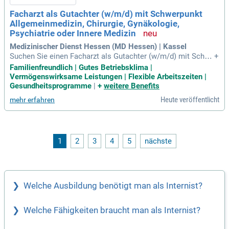
Werden Sie Teil eines motivierten Teams aus rund 20 Ärzten
Facharzt als Gutachter (w/m/d) mit Schwerpunkt
an 8 Standorten! Freuen Sie sich auf eine angenehme Arbeit
Allgemeinmedizin, Chirurgie, Gynäkologie,
satmosphäre und fachlichen Austausch.
Psychiatrie oder Innere Medizin
Medizinischer Dienst Hessen (MD Hessen) | Kassel
Suchen Sie einen Facharzt als Gutachter (w/m/d) mit Schwe
+
rpunkt in Allgemeinmedizin, Chirurgie, Psychiatrie oder Inner
Familienfreundlich | Gutes Betriebsklima |
e Medizin? Werden Sie Teil eines motivierten Teams, das di
Vermögenswirksame Leistungen | Flexible Arbeitszeiten |
e Zukunft des Gesundheitswesens aktiv mitgestaltet. In die
Gesundheitsprogramme
|
+
weitere Benefits
ser verantwortungsvollen Position erstellen Sie Gutachten z
Heute veröffentlicht
mehr erfahren
u Themen wie Arbeitsunfähigkeit und Rehabilitationsleistun
gen. Ihr medizinisches Wissen ist bei Aktenlagen und körpe
rlichen Untersuchungen gefragt. Dabei beachten Sie stets di
e sozialmedizinischen Vorgaben und sind bereit, sich in neu
e Fachgebiete einzuarbeiten. Voraussetzung ist eine abgesc
1
2
3
4
5
nächste
hlossene Facharztweiterbildung in den genannten medizinis
chen Disziplinen.
Welche Ausbildung benötigt man als Internist?
Welche Fähigkeiten braucht man als Internist?