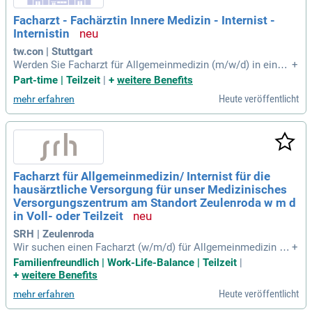
Facharzt - Fachärztin Innere Medizin - Internist -
Internistin
tw.con | Stuttgart
Werden Sie Facharzt für Allgemeinmedizin (m/w/d) in einer
+
modernen, voll ausgestatteten Praxis! Wir suchen Sie in Vol
Part-time | Teilzeit
|
+
weitere Benefits
l- oder Teilzeit zum nächstmöglichen Zeitpunkt. Unser enga
Heute veröffentlicht
mehr erfahren
giertes Team unterstützt Sie bei administrativen Aufgaben,
sodass Sie sich voll und ganz auf die Patientenversorgung k
onzentrieren können. Profitieren Sie von attraktiven Arbeits
bedingungen und der Möglichkeit zur beruflichen Weiterent
wicklung. Als Facharzt für Allgemeinmedizin sind Sie verant
wortlich für ein umfassendes hausärztliches Spektrum. Bew
Facharzt für Allgemeinmedizin/ Internist für die
erben Sie sich jetzt und genießen Sie eine langfristige Anste
hausärztliche Versorgung für unser Medizinisches
llung ohne unternehmerisches Risiko!
Versorgungszentrum am Standort Zeulenroda w m d
in Voll- oder Teilzeit
SRH | Zeulenroda
Wir suchen einen Facharzt (w/m/d) für Allgemeinmedizin od
+
er Innere Medizin mit Erfahrung im ambulanten Sektor. Ihr P
Familienfreundlich | Work-Life-Balance | Teilzeit
|
rofil umfasst Sorgfalt, Einsatzbereitschaft und Einfühlungsv
+
weitere Benefits
ermögen für eine optimale Patientenversorgung. Neben eine
Heute veröffentlicht
mehr erfahren
m freundlichen und kompetenten Auftreten schätzen wir Ver
antwortungsbewusstsein und Zuverlässigkeit. Wir bieten ein