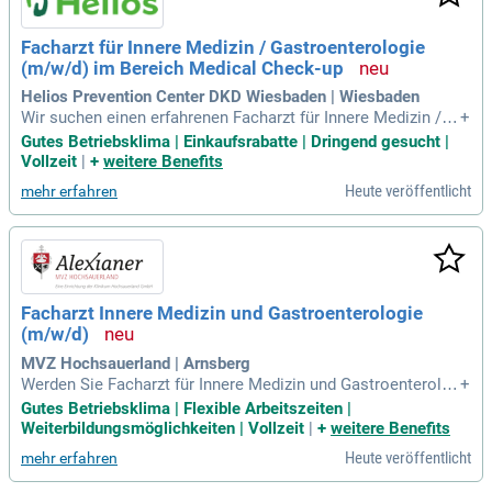
Facharzt für Innere Medizin / Gastroenterologie
(m/w/d) im Bereich Medical Check-up
Helios Prevention Center DKD Wiesbaden | Wiesbaden
Wir suchen einen erfahrenen Facharzt für Innere Medizin / G
+
astroenterologie (m/w/d) zur Verstärkung unseres Medical
Gutes Betriebsklima | Einkaufsrabatte | Dringend gesucht |
Check-up-Teams in Wiesbaden. Ihre Aufgaben umfassen da
Vollzeit
|
+
weitere Benefits
s Durchführen internistischer Untersuchungen sowie individ
Heute veröffentlicht
mehr erfahren
uelle Beratungen. Zudem sind Sie verantwortlich für endosk
opische Untersuchungen und den fachlichen Austausch mit
anderen Ärzt:innen. Wir legen großen Wert auf eine ganzheit
liche medizinische Beratung und die aktive Betreuung unser
er Patient:innen. Idealerweise bringen Sie Erfahrung in der P
räventionsmedizin und in der Sonographie mit. Bewerben Si
Facharzt Innere Medizin und Gastroenterologie
e sich jetzt und gestalten Sie mit uns zukunftsweisende Ges
(m/w/d)
undheitskonzepte!
MVZ Hochsauerland | Arnsberg
Werden Sie Facharzt für Innere Medizin und Gastroenterolog
+
ie (m/w/d) in unserem MVZ in Arnsberg! Wir suchen Verstär
Gutes Betriebsklima | Flexible Arbeitszeiten |
kung für unser etabliertes Team und bieten Ihnen die Möglic
Weiterbildungsmöglichkeiten | Vollzeit
|
+
weitere Benefits
hkeit, ambulant zu arbeiten. Mit uns profitieren Sie von einer
Heute veröffentlicht
mehr erfahren
erfolgreich geführten Praxis sowie der Unterstützung eines
starken Gesundheitskonzerns. In unserer modernen Praxis e