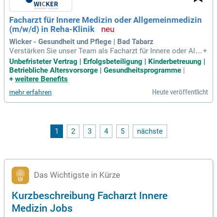
s Ihnen, sich voll und ganz auf Ihre ärztlichen Tätigkeiten zu
konzentrieren.
Facharzt für Innere Medizin oder Allgemeinmedizin
(m/w/d) in Reha-Klinik
Wicker - Gesundheit und Pflege | Bad Tabarz
Verstärken Sie unser Team als Facharzt für Innere oder Allg
+
emeinmedizin (m/w/d) in Thüringen. Genießen Sie die idyllis
Unbefristeter Vertrag | Erfolgsbeteiligung | Kinderbetreuung |
che Lage zwischen Erfurt und Eisenach am Thüringer Wald.
Betriebliche Altersvorsorge | Gesundheitsprogramme
|
In dieser unbefristeten Voll- oder Teilzeitanstellung betreue
+
weitere Benefits
n Sie Patienten eigenständig über einen Reha-Zeitraum von
Heute veröffentlicht
mehr erfahren
3-4 Wochen. Ihre Aufgaben umfassen Diagnostik, Behandlun
gspläne und interdisziplinäre Zusammenarbeit. Wir suchen
Absolventen eines Medizinstudiums mit abgeschlossener A
pprobation und Erfahrung als Facharzt für Innere bzw. Allge
meinmedizin. Bewerben Sie sich jetzt und gestalten Sie die
1
2
3
4
5
nächste
Zukunft der Patientenversorgung aktiv mit!
Das Wichtigste in Kürze
Kurzbeschreibung Facharzt Innere
Medizin Jobs