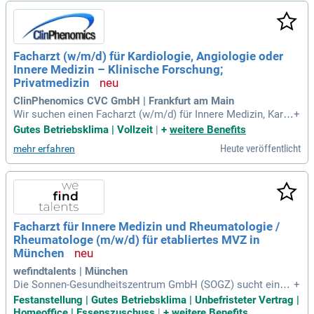
rwarten Sie kurze Wege und interdisziplinäre Vernetzung. Zu
dem haben Sie die Chance, perspektivisch eine leitende Roll
e zu übernehmen. Nutzen Sie diese einmalige Gelegenheit u
nd senden Sie uns Ihre Bewerbung für eine erfüllende Karrier
Facharzt (w/m/d) für Kardiologie, Angiologie oder
e in der Gastroenterologie!
Innere Medizin – Klinische Forschung;
Privatmedizin
ClinPhenomics CVC GmbH | Frankfurt am Main
Wir suchen einen Facharzt (w/m/d) für Innere Medizin, Kardi
+
ologie oder Angiologie, der Freude an der ambulanten Patie
Gutes Betriebsklima | Vollzeit
|
+
weitere Benefits
ntenversorgung hat. Interessierte an klinischer Forschung u
Heute veröffentlicht
mehr erfahren
nd innovativen Therapien sind herzlich willkommen. Zu den
Anforderungen zählen eine selbstständige, strukturierte Arb
eitsweise und gute Englischkenntnisse. Unser Team bietet
eine abwechslungsreiche Tätigkeit mit internationaler Studi
enmitarbeit und modernen Praxisräumen in Frankfurt-Sachs
enhausen. Geregelte Arbeitszeiten ohne Nacht- oder Woche
Facharzt für Innere Medizin und Rheumatologie /
nenddienste sorgen für eine optimale Work-Life-Balance. W
Rheumatologe (m/w/d) für etabliertes MVZ in
erden Sie Teil unseres engagierten Teams und fördern Sie Ih
re berufliche Weiterentwicklung in einem wertschätzenden
München
Umfeld!
wefindtalents | München
Die Sonnen-Gesundheitszentrum GmbH (SOGZ) sucht einen
+
Facharzt für Innere Medizin und Rheumatologie (m/w/d) in F
Festanstellung | Gutes Betriebsklima | Unbefristeter Vertrag |
estanstellung. Als Teil eines wachsenden medizinischen Ve
Homeoffice | Essenszuschuss
|
+
weitere Benefits