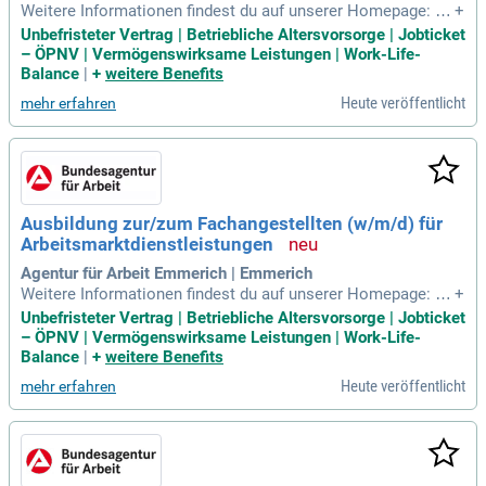
Weitere Informationen findest du auf unserer Homepage: Fa
+
changestellte für Arbeitsmarktdienstleistungen Aufgaben un
Unbefristeter Vertrag | Betriebliche Altersvorsorge | Jobticket
d Tätigkeiten: In der Ausbildung zur/zum Fachangestellten
– ÖPNV | Vermögenswirksame Leistungen | Work-Life-
(w/m/d) für Arbeitsmarktdienstleistungen lernst du die vielf
Balance
|
+
weitere Benefits
ältigen Aufgaben der
Heute veröffentlicht
mehr erfahren
Ausbildung zur/zum Fachangestellten (w/m/d) für
Arbeitsmarktdienstleistungen
Agentur für Arbeit Emmerich | Emmerich
Weitere Informationen findest du auf unserer Homepage: Fa
+
changestellte für Arbeitsmarktdienstleistungen Aufgaben un
Unbefristeter Vertrag | Betriebliche Altersvorsorge | Jobticket
d Tätigkeiten: In der Ausbildung zur/zum Fachangestellten
– ÖPNV | Vermögenswirksame Leistungen | Work-Life-
(w/m/d) für Arbeitsmarktdienstleistungen lernst du die vielf
Balance
|
+
weitere Benefits
ältigen Aufgaben der
Heute veröffentlicht
mehr erfahren