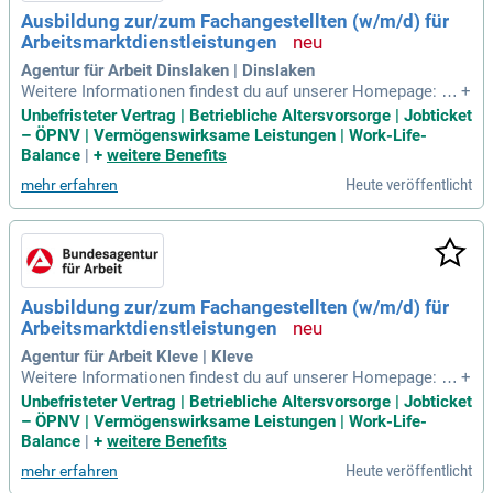
Ausbildung zur/zum Fachangestellten (w/m/d) für
Arbeitsmarktdienstleistungen
Agentur für Arbeit Dinslaken | Dinslaken
Weitere Informationen findest du auf unserer Homepage: Fa
+
changestellte für Arbeitsmarktdienstleistungen Aufgaben un
Unbefristeter Vertrag | Betriebliche Altersvorsorge | Jobticket
d Tätigkeiten: In der Ausbildung zur/zum Fachangestellten
– ÖPNV | Vermögenswirksame Leistungen | Work-Life-
(w/m/d) für Arbeitsmarktdienstleistungen lernst du die vielf
Balance
|
+
weitere Benefits
ältigen Aufgaben der
Heute veröffentlicht
mehr erfahren
Ausbildung zur/zum Fachangestellten (w/m/d) für
Arbeitsmarktdienstleistungen
Agentur für Arbeit Kleve | Kleve
Weitere Informationen findest du auf unserer Homepage: Fa
+
changestellte für Arbeitsmarktdienstleistungen Aufgaben un
Unbefristeter Vertrag | Betriebliche Altersvorsorge | Jobticket
d Tätigkeiten: In der Ausbildung zur/zum Fachangestellten
– ÖPNV | Vermögenswirksame Leistungen | Work-Life-
(w/m/d) für Arbeitsmarktdienstleistungen lernst du die vielf
Balance
|
+
weitere Benefits
ältigen Aufgaben der
Heute veröffentlicht
mehr erfahren