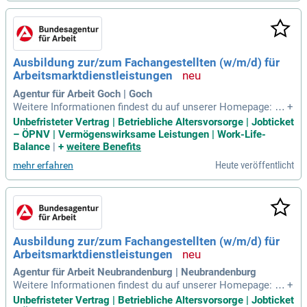
Ausbildung zur/zum Fachangestellten (w/m/d) für
Arbeitsmarktdienstleistungen
Agentur für Arbeit Goch | Goch
Weitere Informationen findest du auf unserer Homepage: Fa
+
changestellte für Arbeitsmarktdienstleistungen Aufgaben un
Unbefristeter Vertrag | Betriebliche Altersvorsorge | Jobticket
d Tätigkeiten: In der Ausbildung zur/zum Fachangestellten
– ÖPNV | Vermögenswirksame Leistungen | Work-Life-
(w/m/d) für Arbeitsmarktdienstleistungen lernst du die vielf
Balance
|
+
weitere Benefits
ältigen Aufgaben der
Heute veröffentlicht
mehr erfahren
Ausbildung zur/zum Fachangestellten (w/m/d) für
Arbeitsmarktdienstleistungen
Agentur für Arbeit Neubrandenburg | Neubrandenburg
Weitere Informationen findest du auf unserer Homepage: Fa
+
changestellte für Arbeitsmarktdienstleistungen Aufgaben un
Unbefristeter Vertrag | Betriebliche Altersvorsorge | Jobticket