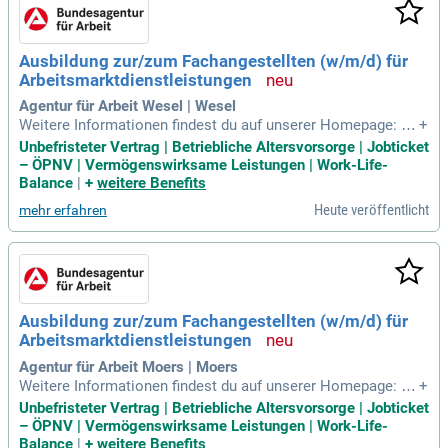
Ausbildung zur/zum Fachangestellten (w/m/d) für
Arbeitsmarktdienstleistungen
Agentur für Arbeit Wesel | Wesel
Weitere Informationen findest du auf unserer Homepage: Fa
+
changestellte für Arbeitsmarktdienstleistungen Aufgaben un
Unbefristeter Vertrag | Betriebliche Altersvorsorge | Jobticket
d Tätigkeiten: In der Ausbildung zur/zum Fachangestellten
– ÖPNV | Vermögenswirksame Leistungen | Work-Life-
(w/m/d) für Arbeitsmarktdienstleistungen lernst du die vielf
Balance
|
+
weitere Benefits
ältigen Aufgaben der
Heute veröffentlicht
mehr erfahren
Ausbildung zur/zum Fachangestellten (w/m/d) für
Arbeitsmarktdienstleistungen
Agentur für Arbeit Moers | Moers
Weitere Informationen findest du auf unserer Homepage: Fa
+
changestellte für Arbeitsmarktdienstleistungen Aufgaben un
Unbefristeter Vertrag | Betriebliche Altersvorsorge | Jobticket
d Tätigkeiten: In der Ausbildung zur/zum Fachangestellten
– ÖPNV | Vermögenswirksame Leistungen | Work-Life-
(w/m/d) für Arbeitsmarktdienstleistungen lernst du die vielf
Balance
|
+
weitere Benefits