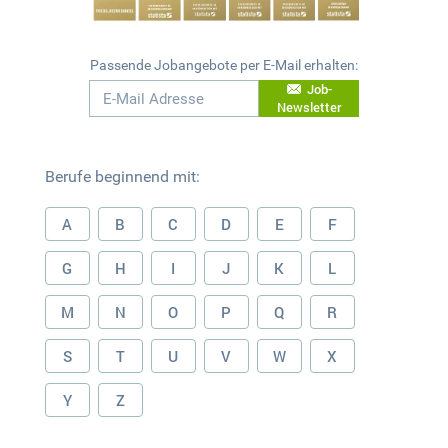
Passende Jobangebote per E-Mail erhalten:
Job-
Newsletter
Berufe beginnend mit:
A
B
C
D
E
F
G
H
I
J
K
L
M
N
O
P
Q
R
S
T
U
V
W
X
Y
Z