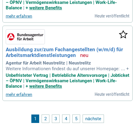
d Tätigkeiten: In der Ausbildung zur/zum Fachangestellten
– ÖPNV | Vermögenswirksame Leistungen | Work-Life-
(w/m/d) für Arbeitsmarktdienstleistungen lernst du die vielf
Balance
|
+
weitere Benefits
ältigen Aufgaben der
Heute veröffentlicht
mehr erfahren
Ausbildung zur/zum Fachangestellten (w/m/d) für
Arbeitsmarktdienstleistungen
Agentur für Arbeit Neustrelitz | Neustrelitz
Weitere Informationen findest du auf unserer Homepage: Fa
+
changestellte für Arbeitsmarktdienstleistungen Aufgaben un
Unbefristeter Vertrag | Betriebliche Altersvorsorge | Jobticket
d Tätigkeiten: In der Ausbildung zur/zum Fachangestellten
– ÖPNV | Vermögenswirksame Leistungen | Work-Life-
(w/m/d) für Arbeitsmarktdienstleistungen lernst du die vielf
Balance
|
+
weitere Benefits
ältigen Aufgaben der
Heute veröffentlicht
mehr erfahren
1
2
3
4
5
nächste