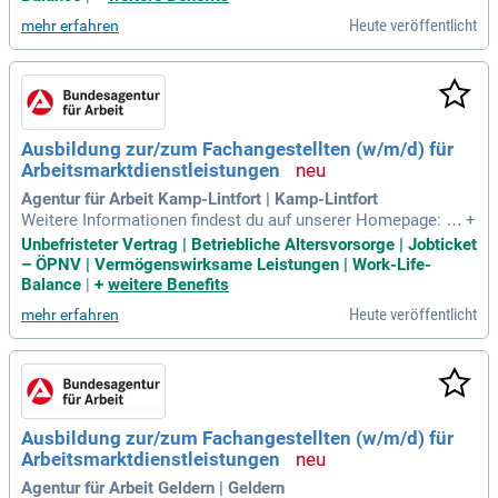
ältigen Aufgaben der
Heute veröffentlicht
mehr erfahren
Ausbildung zur/zum Fachangestellten (w/m/d) für
Arbeitsmarktdienstleistungen
Agentur für Arbeit Kamp-Lintfort | Kamp-Lintfort
Weitere Informationen findest du auf unserer Homepage: Fa
+
changestellte für Arbeitsmarktdienstleistungen Aufgaben un
Unbefristeter Vertrag | Betriebliche Altersvorsorge | Jobticket
d Tätigkeiten: In der Ausbildung zur/zum Fachangestellten
– ÖPNV | Vermögenswirksame Leistungen | Work-Life-
(w/m/d) für Arbeitsmarktdienstleistungen lernst du die vielf
Balance
|
+
weitere Benefits
ältigen Aufgaben der
Heute veröffentlicht
mehr erfahren
Ausbildung zur/zum Fachangestellten (w/m/d) für
Arbeitsmarktdienstleistungen
Agentur für Arbeit Geldern | Geldern