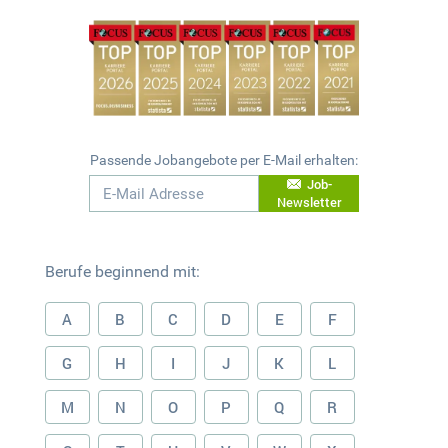
Passende Jobangebote per E-Mail erhalten:
Job-
Newsletter
Berufe beginnend mit:
A
B
C
D
E
F
G
H
I
J
K
L
M
N
O
P
Q
R