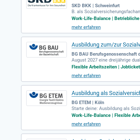
SKD BKK | Schweinfurt
B. als Sozialversicherungsfachan
kommunizierst klar und empathis
Work-Life-Balance | Betriebliche 
mehr erfahren
Ausbildung zum/zur Sozial
BG BAU Berufsgenossenschaft de
August 2027 eine dreijährige du
estellte/; Sozialversicherungsfa
Flexible Arbeitszeiten | Jobticke
mehr erfahren
Ausbildung als Sozialversi
BG ETEM | Köln
Starte deine: Ausbildung als Soz
sicherung für die Bereiche Energi
Work-Life-Balance | Flexible Arbe
mehr erfahren