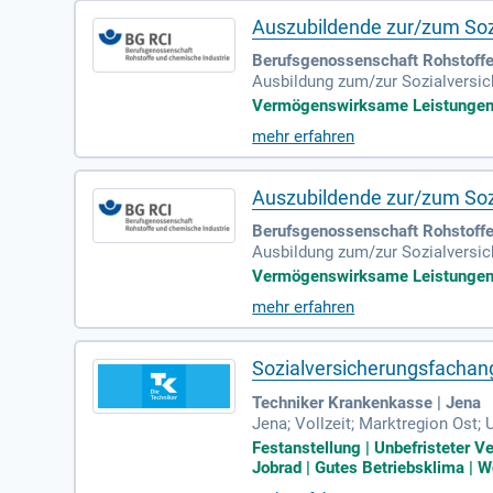
Auszubildende zur/zum Soz
Berufsgenossenschaft Rohstoffe 
Ausbildung zum/zur Sozialversich
Während Ihrer dreijährigen Ausbi
Vermögenswirksame Leistungen | 
mehr erfahren
Auszubildende zur/zum Soz
Berufsgenossenschaft Rohstoffe
Ausbildung zum/zur Sozialversich
Während Ihrer dreijährigen Ausbi
Vermögenswirksame Leistungen | 
mehr erfahren
Sozialversicherungsfachan
Techniker Krankenkasse | Jena
Jena; Vollzeit; Marktregion Ost
erung (m/w/d): Sie möchten den
Festanstellung | Unbefristeter V
Jobrad | Gutes Betriebsklima | Wo