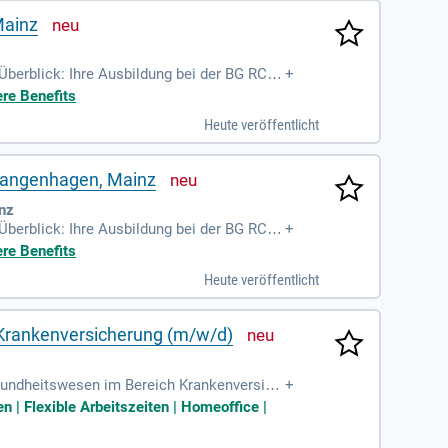
Mainz
berblick: Ihre Ausbildung bei der BG RCI;
+
e spätere Arbeit
ere Benefits
Heute veröffentlicht
 Langenhagen, Mainz
inz
berblick: Ihre Ausbildung bei der BG RCI;
+
e spätere Arbeit
ere Benefits
Heute veröffentlicht
 Krankenversicherung (m/w/d)
esundheitswesen im Bereich Krankenversich
+
ndheits- und Sozialversicherungsthemen
 | Flexible Arbeitszeiten | Homeoffice |