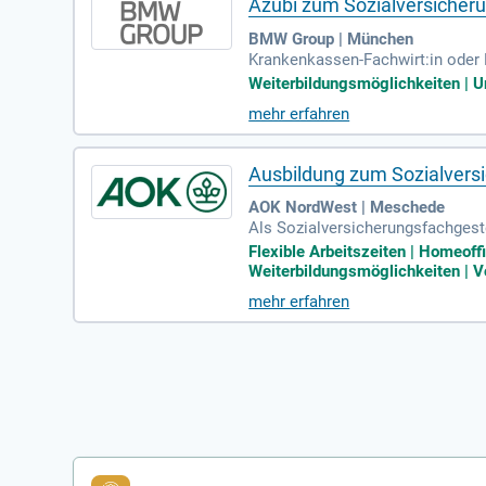
Azubi zum Sozialversicheru
BMW Group | München
Krankenkassen-Fachwirt:in oder 
rein! Was bringst du mit? Freud
Weiterbildungsmöglichkeiten | Ur
mehr erfahren
Ausbildung zum Sozialvers
AOK NordWest | Meschede
Als Sozialversicherungsfachgest
dencentern eingesetzt.
Flexible Arbeitszeiten | Homeoff
Weiterbildungsmöglichkeiten | Vo
mehr erfahren