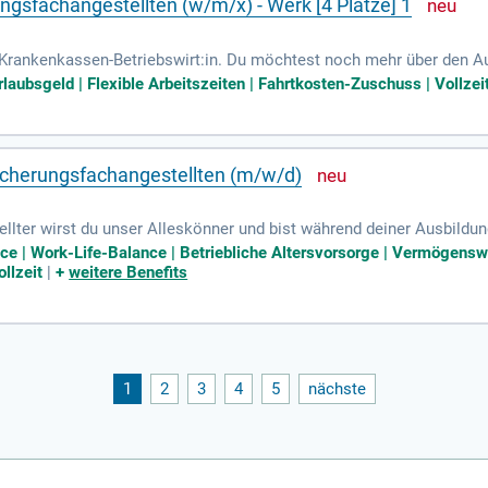
ngsfachangestellten (w/m/x) - Werk [4 Plätze] 1
Krankenkassen-Betriebswirt:in. Du möchtest noch mehr über den Au
e am Umgang mit Menschen. Interesse an EDV, Zahlen und Finanzen.
laubsgeld | Flexible Arbeitszeiten | Fahrtkosten-Zuschuss | Vollzei
icherungsfachangestellten (m/w/d)
ellter wirst du unser Alleskönner und bist während deiner Ausbildu
ice | Work-Life-Balance | Betriebliche Altersvorsorge | Vermögens
llzeit
|
+
weitere Benefits
1
2
3
4
5
nächste