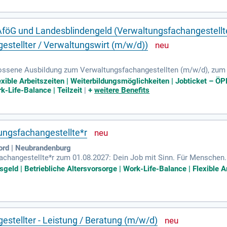
AföG und Landesblindengeld (Verwaltungsfachangestellte
estellter / Verwaltungswirt (m/w/d))
hlossene Ausbildung zum Verwaltungsfachangestellten (m/w/d), zum
(m/w/d) für Arbeitsmarktdienstleistungen oder; eine abgeschlosse
exible Arbeitszeiten | Weiterbildungsmöglichkeiten | Jobticket – ÖP
k-Life-Balance | Teilzeit
|
+
weitere Benefits
ungsfachangestellte*r
ord | Neubrandenburg
achangestellte*r zum 01.08.2027: Dein Job mit Sinn. Für Menschen.
zählt?
eld | Betriebliche Altersvorsorge | Work-Life-Balance | Flexible Ar
estellter - Leistung / Beratung (m/w/d)