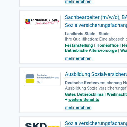
mehr erfahren
Sachbearbeiter (m/w/d), B
Sozialversicherungsfachang
Landkreis Stade | Stade
Ihre Qualifikation: Eine abgesc
w/d) oder zum Fachangestellten 
Festanstellung | Homeoffice | Fl
Betriebliche Altersvorsorge | Wor
mehr erfahren
Ausbildung Sozialversicher
Deutsche Rentenversicherung N
Ausbildung Sozialversicherungsf
hule etwas machen, das wirklich 
Gutes Betriebsklima | Weihnachtsg
+
weitere Benefits
mehr erfahren
Sozialversicherungsfachang