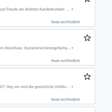
u hast Freude am direkten Kundenkontakt. Du
+
en Dienst.
Heute veröffentlicht
 dem Abschluss. Sozialversicherungsfachang
+
Heute veröffentlicht
7. Hey, wir sind die gesetzliche Unfallver
+
rde.
Heute veröffentlicht