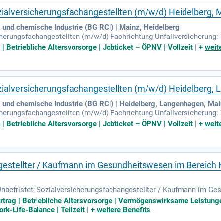
ialversicherungsfachangestellten (m/w/d) Heidelberg, 
und chemische Industrie (BG RCI) | Mainz, Heidelberg
erungsfachangestellten (m/w/d) Fachrichtung Unfallversicherung: Ü
ldung bereiten wir Sie sowohl praktisch als auch theoretisch auf Ihr
Betriebliche Altersvorsorge | Jobticket – ÖPNV | Vollzeit
|
+
weit
ialversicherungsfachangestellten (m/w/d) Heidelberg,
 und chemische Industrie (BG RCI) | Heidelberg, Langenhagen, Ma
erungsfachangestellten (m/w/d) Fachrichtung Unfallversicherung: Ü
ldung bereiten wir Sie sowohl praktisch als auch theoretisch auf Ihr
Betriebliche Altersvorsorge | Jobticket – ÖPNV | Vollzeit
|
+
weit
gestellter / Kaufmann im Gesundheitswesen im Bereich
; Unbefristet; Sozialversicherungsfachangestellter / Kaufmann im G
 direkten Kundenkontakt gestalten und Menschen in wichtigen Gesu
ertrag | Betriebliche Altersvorsorge | Vermögenswirksame Leistungen
rk-Life-Balance | Teilzeit
|
+
weitere Benefits