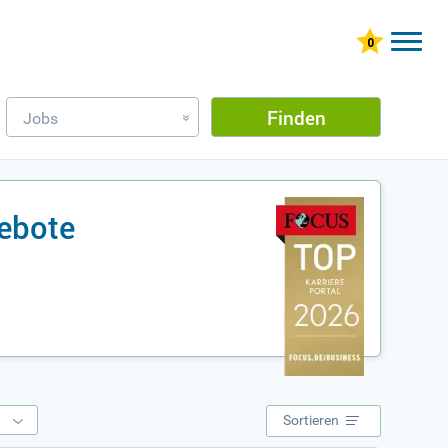
Finden
Jobs
»
gebote
e
Sortieren