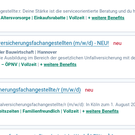
gestellte:r. Deine Stärke ist die serviceorientierte Beratung und d
ch, sowohl mit Kunden als auch mit Partnern wie dem Medizinisch
Altersvorsorge | Einkaufsrabatte | Vollzeit
|
+
weitere Benefits
versicherungsfachangestellten (m/w/d) - NEU!
r Bauwirtschaft | Hannover
ale Ausbildung im Bereich der gesetzlichen Unfallversicherung mit
changestellter (m/w/d): An.
t – ÖPNV | Vollzeit
|
+
weitere Benefits
cherungsfachangestellte/r (m/w/d)
ialversicherungsfachangestellte/r (m/w/d): In Köln zum 1. August 202
e, Textil, Elektro und Medienerzeugnisse. Und ja, wir sind eine Behö
itszeiten | Familienfreundlich | Vollzeit
|
+
weitere Benefits