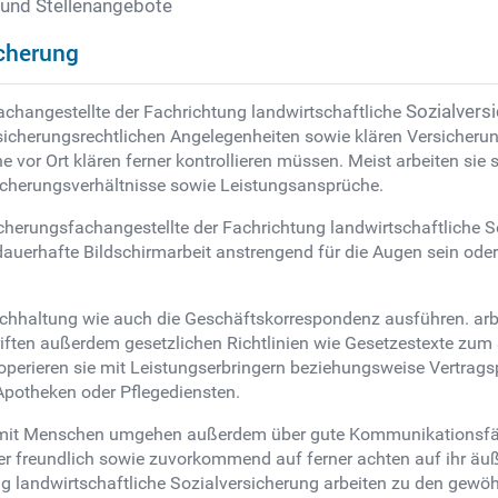
 und Stellenangebote
icherung
changestellte der Fachrichtung landwirtschaftliche
Sozialvers
icherungsrechtlichen Angelegenheiten sowie klären Versicherun
 vor Ort klären ferner kontrollieren müssen. Meist arbeiten sie
sicherungsverhältnisse sowie Leistungsansprüche.
rsicherungsfachangestellte der Fachrichtung landwirtschaftlich
 dauerhafte Bildschirmarbeit anstrengend für die Augen sein ode
haltung wie auch die Geschäftskorrespondenz ausführen. arbeite
chriften außerdem gesetzlichen Richtlinien wie Gesetzestexte zum
operieren sie mit Leistungserbringern beziehungsweise Vertrags
Apotheken oder Pflegediensten.
mit Menschen umgehen außerdem über gute Kommunikationsfähigk
mer freundlich sowie zuvorkommend auf ferner achten auf ihr äu
g landwirtschaftliche Sozialversicherung arbeiten zu den gewöh