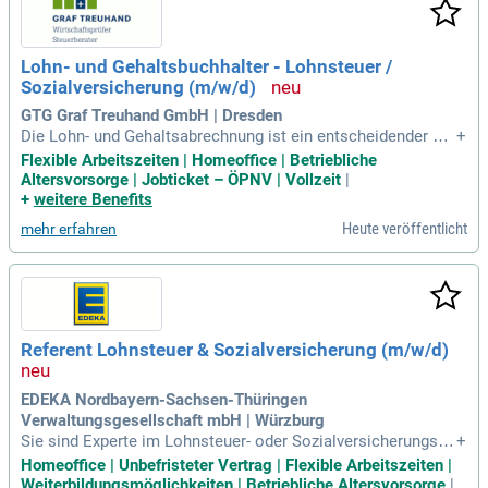
Lohn- und Gehaltsbuchhalter - Lohnsteuer /
Sozialversicherung (m/w/d)
GTG Graf Treuhand GmbH | Dresden
Die Lohn- und Gehaltsabrechnung ist ein entscheidender Pr
+
ozess für Unternehmen. Sie erfordert Fachwissen in Melde-
Flexible Arbeitszeiten | Homeoffice | Betriebliche
und Bescheinigungswesen sowie eine enge Kooperation mit
Altersvorsorge | Jobticket – ÖPNV | Vollzeit
|
Mandanten und Behörden. Unsere Experten erstellen präzise
+
weitere Benefits
Abrechnungen und übernehmen Meldungen an Sozialversich
Heute veröffentlicht
mehr erfahren
erungsträger und Finanzämter. Zudem unterstützen sie bei J
ahresmeldungen und Lohnsteuerprüfungen. Eine erfolgreich
e Tätigkeit setzt sehr gute Deutschkenntnisse auf C1-Nivea
u und mehrjährige Erfahrung im Kanzleiumfeld voraus. Fundi
erte Kenntnisse im Lohnsteuer- und Sozialversicherungsrec
ht sind ebenfalls unerlässlich, um anspruchsvolle abrechnu
Referent Lohnsteuer & Sozialversicherung (m/w/d)
ngsrelevante Fragestellungen kompetent zu bearbeiten.
EDEKA Nordbayern-Sachsen-Thüringen
Verwaltungsgesellschaft mbH | Würzburg
Sie sind Experte im Lohnsteuer- oder Sozialversicherungsre
+
cht? Dann unterstützen Sie die EDEKA Nordbayern-Sachsen-
Homeoffice | Unbefristeter Vertrag | Flexible Arbeitszeiten |
Thüringen Verwaltungsgesellschaft mbH in Würzburg als Be
Weiterbildungsmöglichkeiten | Betriebliche Altersvorsorge
|