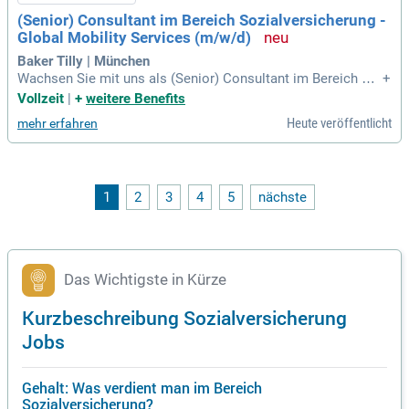
(Senior) Consultant im Bereich Sozialversicherung -
Global Mobility Services (m/w/d)
Baker Tilly | München
Wachsen Sie mit uns als (Senior) Consultant im Bereich So
+
zialversicherung in München. Wir bieten Ihnen die Möglichk
Vollzeit
|
+
weitere Benefits
eit, unsere internationalen Mandanten in sozialversicherung
Heute veröffentlicht
mehr erfahren
srechtlichen Fragen zu beraten, insbesondere bei grenzüber
schreitender Beschäftigung. Nutzen Sie die Zusammenarbei
t mit dem globalen Baker Tilly Netzwerk, um komplexe Glob
al-Mobility-Themen zu meistern. Unterstützen Sie unsere Kli
enten bei sozialversicherungsrechtlichen Prüfungen und Wid
1
2
3
4
5
nächste
erspruchsverfahren. Bringen Sie Ihre Expertise in die langfris
tige Mandatsbetreuung ein und arbeiten Sie eng mit unsere
m Team zusammen. Voraussetzung ist eine Ausbildung ode
r ein Studium im Sozialversicherungswesen, um erfolgreich
zu sein.
Das Wichtigste in Kürze
Kurzbeschreibung Sozialversicherung
Jobs
Gehalt: Was verdient man im Bereich
Sozialversicherung?