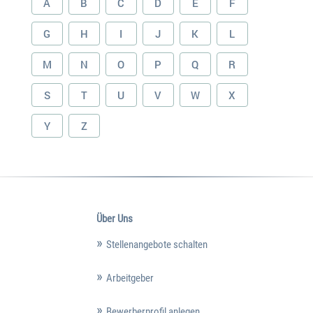
A
B
C
D
E
F
G
H
I
J
K
L
M
N
O
P
Q
R
S
T
U
V
W
X
Y
Z
Über Uns
Stellenangebote schalten
Arbeitgeber
Bewerberprofil anlegen