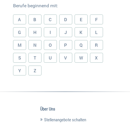
Berufe beginnend mit:
A
B
C
D
E
F
G
H
I
J
K
L
M
N
O
P
Q
R
S
T
U
V
W
X
Y
Z
Über Uns
Stellenangebote schalten