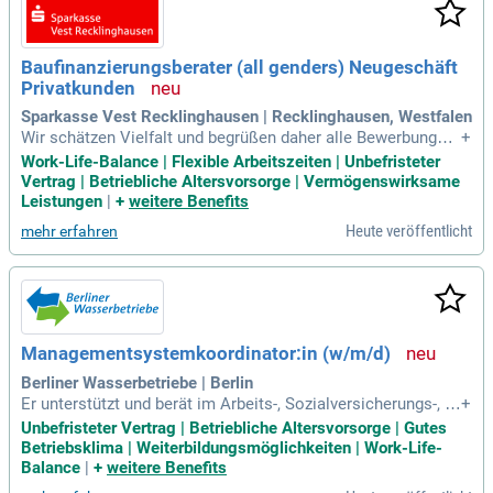
Baufinanzierungsberater (all genders) Neugeschäft
Privatkunden
Sparkasse Vest Recklinghausen | Recklinghausen, Westfalen
Wir schätzen Vielfalt und begrüßen daher alle Bewerbungen
+
– unabhängig von Geschlecht, Nationalität, ethnischer und s
Work-Life-Balance | Flexible Arbeitszeiten | Unbefristeter
ozialer Herkunft, Religion/Weltanschauung, Behinderung, Alt
Vertrag | Betriebliche Altersvorsorge | Vermögenswirksame
er sowie sexueller Orientierung und Identität.
Leistungen
|
+
weitere Benefits
Heute veröffentlicht
mehr erfahren
Managementsystemkoordinator:in (w/m/d)
Berliner Wasserbetriebe | Berlin
Er unterstützt und berät im Arbeits-, Sozialversicherungs-, St
+
euer-, Tarifvertragsrecht sowie zu Grundsatzfragen im Berei
Unbefristeter Vertrag | Betriebliche Altersvorsorge | Gutes
ch der betrieblichen Altersversorgung.
Betriebsklima | Weiterbildungsmöglichkeiten | Work-Life-
Balance
|
+
weitere Benefits