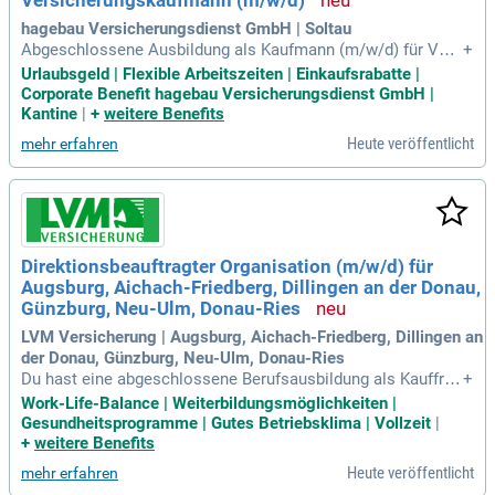
Versicherungskaufmann (m/w/d)
hagebau Versicherungsdienst GmbH | Soltau
Abgeschlossene Ausbildung als Kaufmann (m/w/d) für Vers
+
icherungen und Finanzen, gerne mit Weiterbildung zum Versi
Urlaubsgeld | Flexible Arbeitszeiten | Einkaufsrabatte |
cherungsfachwirt (m/w/d); Mehrjährige Berufserfahrung – a
Corporate Benefit hagebau Versicherungsdienst GmbH |
uch im Umgang mit Kunden – sowie Fachkenntnisse im Ber
Kantine
|
+
weitere Benefits
eich SHUK; Sehr gute deutsche
Heute veröffentlicht
mehr erfahren
Direktionsbeauftragter Organisation (m/w/d) für
Augsburg, Aichach-Friedberg, Dillingen an der Donau,
Günzburg, Neu-Ulm, Donau-Ries
LVM Versicherung | Augsburg, Aichach-Friedberg, Dillingen an
der Donau, Günzburg, Neu-Ulm, Donau-Ries
Du hast eine abgeschlossene Berufsausbildung als Kauffra
+
u/-mann für Versicherungen und Finanzen und bist zudem V
Work-Life-Balance | Weiterbildungsmöglichkeiten |
ersicherungsfachwirt/-in oder besitzt eine vergleichbare Qua
Gesundheitsprogramme | Gutes Betriebsklima | Vollzeit
|
lifikation.
+
weitere Benefits
Heute veröffentlicht
mehr erfahren