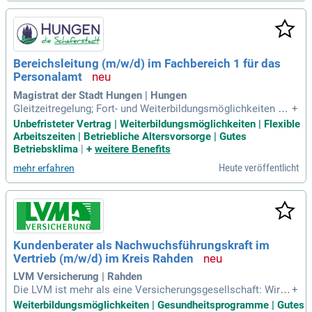
Bereichsleitung (m/w/d) im Fachbereich 1 für das
Personalamt
Magistrat der Stadt Hungen | Hungen
Gleitzeitregelung; Fort- und Weiterbildungsmöglichkeiten zur
+
persönlichen und fachlichen Entwicklung; Zusätzliche betrie
Unbefristeter Vertrag | Weiterbildungsmöglichkeiten | Flexible
bliche Altersvorsorge (ZVK Darmstadt) im Bereich der Tarif
Arbeitszeiten | Betriebliche Altersvorsorge | Gutes
beschäftigten; Zuschuss zur betrieblichen Altersvorsorge üb
Betriebsklima
|
+
weitere Benefits
er einen Vertrag bei der Sparkassenversicherung
Heute veröffentlicht
mehr erfahren
Kundenberater als Nachwuchsführungskraft im
Vertrieb (m/w/d) im Kreis Rahden
LVM Versicherung | Rahden
Die LVM ist mehr als eine Versicherungsgesellschaft: Wir si
+
nd ein Versicherungsverein auf Gegenseitigkeit, für den die
Weiterbildungsmöglichkeiten | Gesundheitsprogramme | Gutes