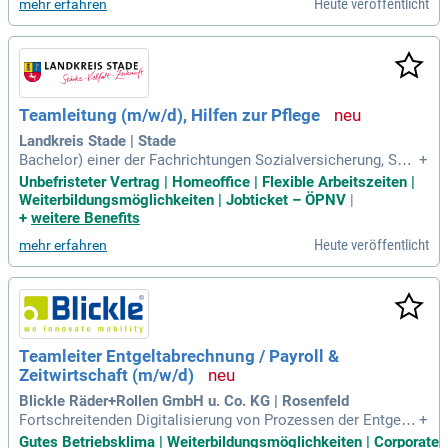
Heute veröffentlicht
mehr erfahren
Teamleitung (m/w/d), Hilfen zur Pflege
Landkreis Stade | Stade
Bachelor) einer der Fachrichtungen Sozialversicherung, Sozi
+
alversicherungsrecht oder Sozialrecht.
Unbefristeter Vertrag | Homeoffice | Flexible Arbeitszeiten |
Weiterbildungsmöglichkeiten | Jobticket – ÖPNV
|
+
weitere Benefits
Heute veröffentlicht
mehr erfahren
Teamleiter Entgeltabrechnung / Payroll &
Zeitwirtschaft (m/w/d)
Blickle Räder+Rollen GmbH u. Co. KG | Rosenfeld
Fortschreitenden Digitalisierung von Prozessen der Entgelta
+
brechnung in einer modernen SAP HCM Systemlandschaft;
Gutes Betriebsklima | Weiterbildungsmöglichkeiten | Corporate