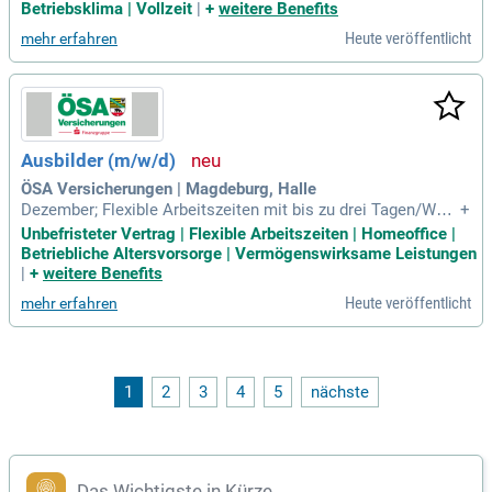
Menschen und das Miteinander zählen.
Betriebsklima | Vollzeit
|
+
weitere Benefits
Heute veröffentlicht
mehr erfahren
Ausbilder (m/w/d)
ÖSA Versicherungen | Magdeburg, Halle
Dezember; Flexible Arbeitszeiten mit bis zu drei Tagen/Woc
+
he mobiles Arbeiten oder Home-Office (Unterstützung mit fi
Unbefristeter Vertrag | Flexible Arbeitszeiten | Homeoffice |
nanziellem Zuschuss); Umfangreiche Sozialleistungen wie b
Betriebliche Altersvorsorge | Vermögenswirksame Leistungen
etriebliche Altersversorgung, betriebliche Krankenversicheru
|
+
weitere Benefits
ng, vermögenswirksame
Heute veröffentlicht
mehr erfahren
1
2
3
4
5
nächste
Das Wichtigste in Kürze