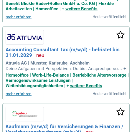
Übernahme von Key User-Verantwortung für SAP HCM Abre
Benefit Blickle Räder+Rollen GmbH u. Co. KG | Flexible
chnung; Erstellen von Personalstatistiken; Betreuung und Be
Arbeitszeiten | Homeoffice
|
+
weitere Benefits
gleitung von Steuer- und Sozialversicherungsprüfungen
Heute veröffentlicht
mehr erfahren
Accounting Consultant Tax (m/w/d) - befristet bis
31.01.2029
Atruvia AG | Münster, Karlsruhe, Aschheim
Deine Aufgaben mit Perspektiven: Du bist Ansprechperson f
+
ür die Atruvia AG und den betreuten Tochterunternehmen ru
Homeoffice | Work-Life-Balance | Betriebliche Altersvorsorge |
nd um die Themen Ertragssteuer, Umsatzsteuer und Pausch
Vermögenswirksame Leistungen |
alversteuerung sowie sozialversicherungsrechtliche Fragest
Weiterbildungsmöglichkeiten
|
+
weitere Benefits
ellungen.
Heute veröffentlicht
mehr erfahren
Kaufmann (m/w/d) für Versicherungen & Finanzen /