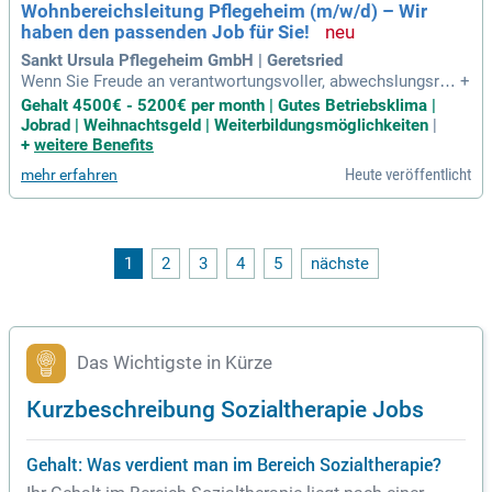
Wohnbereichsleitung Pflegeheim (m/w/d) – Wir
haben den passenden Job für Sie!
Sankt Ursula Pflegeheim GmbH | Geretsried
Wenn Sie Freude an verantwortungsvoller, abwechslungsrei
+
cher und kreativer Arbeit in der Sozialtherapie oder im geron
Gehalt 4500€ - 5200€ per month | Gutes Betriebsklima |
topsychiatrischen Pflegebereich haben und Teil eines einge
Jobrad | Weihnachtsgeld | Weiterbildungsmöglichkeiten
|
spielten Teams werden möchten, freuen wir uns auf Ihre Be
+
weitere Benefits
werbung.
Heute veröffentlicht
mehr erfahren
1
2
3
4
5
nächste
Das Wichtigste in Kürze
Kurzbeschreibung Sozialtherapie Jobs
Gehalt: Was verdient man im Bereich Sozialtherapie?