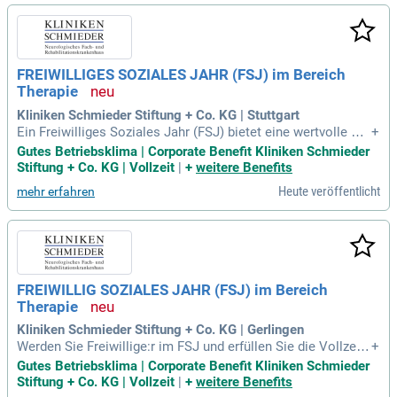
FREIWILLIGES SOZIALES JAHR (FSJ) im Bereich
Therapie
Kliniken Schmieder Stiftung + Co. KG | Stuttgart
Ein Freiwilliges Soziales Jahr (FSJ) bietet eine wertvolle Gel
+
egenheit für junge Erwachsene, die ihr 27. Lebensjahr noch
Gutes Betriebsklima | Corporate Benefit Kliniken Schmieder
nicht vollendet haben. Das FSJ dauert in der Regel 12 Monat
Stiftung + Co. KG | Vollzeit
|
+
weitere Benefits
e, kann aber auf 6 Monate verkürzt oder bis zu 18 Monate ve
Heute veröffentlicht
mehr erfahren
rlängert werden. Teamfähigkeit, Zuverlässigkeit und Freude
am Umgang mit Menschen sind essenziell. Bitte beachten S
ie, dass wir keine Unterkunftsmöglichkeiten anbieten und D
eutschkenntnisse auf dem Niveau B2 erforderlich sind. Wer
den Sie Teil eines interdisziplinären Teams und unterstützen
Sie Patient:innen auf ihrem Weg zur Selbstständigkeit. Stärk
FREIWILLIG SOZIALES JAHR (FSJ) im Bereich
en Sie Ihre soziale Kompetenz durch den Austausch mit Fac
Therapie
hpersonal und dem Kontakt zu unseren Patient:innen.
Kliniken Schmieder Stiftung + Co. KG | Gerlingen
Werden Sie Freiwillige:r im FSJ und erfüllen Sie die Vollzeits
+
chulpflicht, während Sie unter 27 Jahre alt sind. Der Freiwilli
Gutes Betriebsklima | Corporate Benefit Kliniken Schmieder
gendienst dauert in der Regel 12 Monate, kann aber auf 6 M
Stiftung + Co. KG | Vollzeit
|
+
weitere Benefits
onate verkürzt oder auf 18 Monate verlängert werden. Team