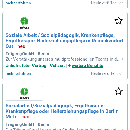
Heute veröffentlicht
mehr erfahren
fähigkeit, Zuverlässigkeit und Freude am Umgang mit Mens
chen sind entscheidend. Bitte beachten Sie, dass wir mome
ntan keine Unterkünfte anbieten können. Voraussetzung sin
d mindestens Deutschkenntnisse auf Sprachniveau B2. Schl
ießen Sie sich unserem interdisziplinären Team an und unte
rstützen Sie unsere Patient:innen auf ihrem Weg zur Teilhab
Soziale Arbeit / Sozialpädagogik, Krankenpflege,
e und Selbständigkeit im Alltag!
Ergotherapie, Heilerziehungspflege in Reinickendorf
Ost
Träger gGmbH | Berlin
Zur Verstärkung unseres multiprofessionellen Teams in die
+
sem Feld suchen wir Mitarbeiter*innen aus den Berufsbereic
Unbefristeter Vertrag | Vollzeit
|
+
weitere Benefits
hen: Sozialarbeit/Sozialpädagogik, Ergotherapie, Krankenpfl
Heute veröffentlicht
mehr erfahren
ege oder Heilerziehungspflege.
Sozialarbeit/Sozialpädagogik, Ergotherapie,
Krankenpflege oder Heilerziehungspflege in Berlin
Mitte
Träger gGmbH | Berlin
Die Träger gGmbH setzt sich für die Unterstützung psychisc
+