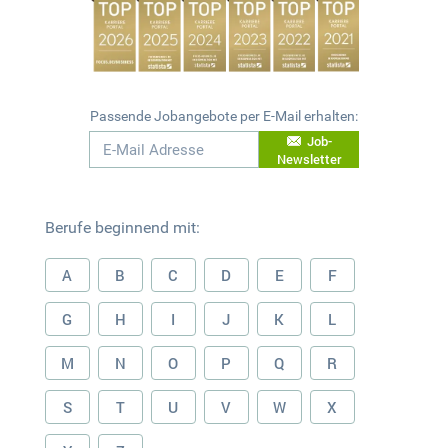
Passende Jobangebote per E-Mail erhalten:
Job-
Newsletter
Berufe beginnend mit:
A
B
C
D
E
F
G
H
I
J
K
L
M
N
O
P
Q
R
S
T
U
V
W
X