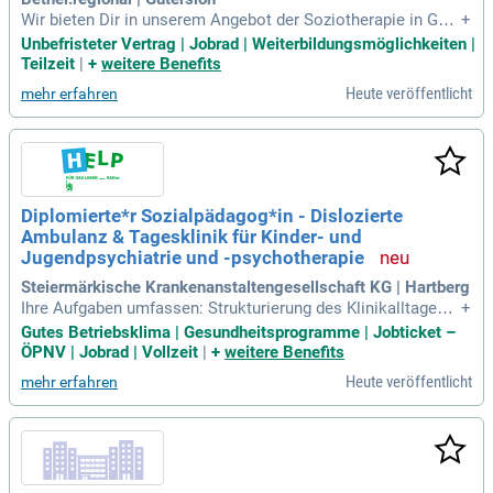
Wir bieten Dir in unserem Angebot der Soziotherapie in Güte
+
rsloh eine Stelle in Teilzeit (mit bis zu 29,25 Stunden wöche
Unbefristeter Vertrag | Jobrad | Weiterbildungsmöglichkeiten |
ntlich), unbefristet und mit der Möglichkeit, Dein Startdatum
Teilzeit
|
+
weitere Benefits
flexibel zu gestalten – gerne zum nächstmöglichen Zeitpun
Heute veröffentlicht
mehr erfahren
kt.
Diplomierte*r Sozialpädagog*in - Dislozierte
Ambulanz & Tagesklinik für Kinder- und
Jugendpsychiatrie und -psychotherapie
Steiermärkische Krankenanstaltengesellschaft KG | Hartberg
Ihre Aufgaben umfassen: Strukturierung des Klinikalltages,
+
Alltagspädagogik; Organisation, Durchführung, Dokumentati
Gutes Betriebsklima | Gesundheitsprogramme | Jobticket –
on, Reflexion und Nachbearbeitung von sozial- und heilpäda
ÖPNV | Jobrad | Vollzeit
|
+
weitere Benefits
gogischen Einheiten in der Gruppe oder im Einzelkontakt; V
Heute veröffentlicht
mehr erfahren
erhaltensbeobachtung