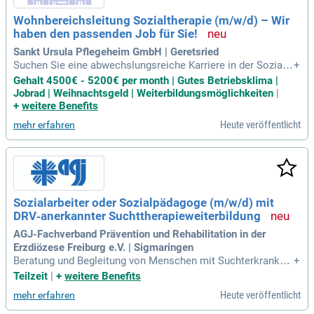
Wohnbereichsleitung Sozialtherapie (m/w/d) – Wir
haben den passenden Job für Sie!
Sankt Ursula Pflegeheim GmbH | Geretsried
Suchen Sie eine abwechslungsreiche Karriere in der Sozialt
+
herapie oder gerontopsychiatrischen Pflege? Werden Sie Tei
Gehalt 4500€ - 5200€ per month | Gutes Betriebsklima |
l eines engagierten Teams und stärken Sie Ihre Fähigkeiten!
Jobrad | Weihnachtsgeld | Weiterbildungsmöglichkeiten
|
Wir freuen uns auf Bewerbungen von qualifizierten Pflegefac
+
weitere Benefits
hkräften, die Empathie und Geduld mitbringen. Ihre Kommun
Heute veröffentlicht
mehr erfahren
ikationsstärke und Teamorientierung sind in unserer interdi
sziplinären Umgebung gefragt. Profitieren Sie von unserer U
nterstützung bei der beruflichen Weiterentwicklung und nutz
en Sie unser attraktives Jobrad-Angebot für umweltfreundlic
he Mobilität. Bewerben Sie sich jetzt und gestalten Sie Ihre
Zukunft in der Pflege mit uns!
Sozialarbeiter oder Sozialpädagoge (m/w/d) mit
DRV‑anerkannter Suchttherapieweiterbildung
AGJ-Fachverband Prävention und Rehabilitation in der
Erzdiözese Freiburg e.V. | Sigmaringen
Beratung und Begleitung von Menschen mit Suchterkrankun
+
gen; Durchführung ambulanter Suchtrehabilitation (ARS); Ein
Teilzeit
|
+
weitere Benefits
zel- und Gruppentherapie; Präventionsangebote; Vernetzung
Heute veröffentlicht
mehr erfahren
im regionalen Hilfesystem.