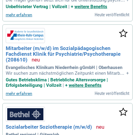
h und suchtkranker Menschen sowie Menschen mit geistige
Unbefristeter Vertrag | Vollzeit
|
+
weitere Benefits
n Behinderungen in Berlin ein. Unsere gemeinnützige Organi
Heute veröffentlicht
mehr erfahren
sation bietet individuelle Hilfen in den Bezirken Reinickendo
rf und Mitte. Wir suchen engagierte Mitarbeiter:innen (m/w/
d) für den Bereich Abhängigkeitserkrankungen. Die unbefrist
ete Anstellung umfasst 75–100% der regulären Arbeitszeit i
n einer 38,5-Stunden-Woche. Die Arbeitszeiten sind flexibel
mit Wechselschichten zwischen 7:00 und 21:00 Uhr. Werden
Mitarbeiter (m/w/d) im Sozialpädagogischen
Sie Teil unseres multiprofessionellen Teams und helfen Sie
Fachdienst Klinik für Psychiatrie/Psychotherapie
uns, niemanden aufgrund ihrer Erkrankung oder Behinderung
auszuschließen!
(208610)
Evangelisches Klinikum Niederrhein gGmbH | Oberhausen
Wir suchen zum nächstmöglichen Zeitpunkt einen Mitarbeit
+
er (m/w/d) im Sozialpädagogischen Fachdienst für unsere K
Gutes Betriebsklima | Betriebliche Altersvorsorge |
linik für Psychiatrie, Psychotherapie und Psychosomatik am
Erfolgsbeteiligung | Vollzeit
|
+
weitere Benefits
Johanniter Krankenhaus Oberhausen.
Heute veröffentlicht
mehr erfahren
Sozialarbeiter Soziotherapie (m/w/d)
Bethel.regional | Gütersloh