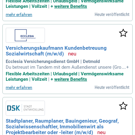
Flexible Arbeitszeiten | Urlaubsgeld | Vermögenswirksame
ohe Dienstleistungsqualität, fachliche Kompetenz und ein v
Leistungen | Vollzeit
|
+
weitere Benefits
erbindliches Auftreten.
Heute veröffentlicht
mehr erfahren
Versicherungskaufmann Kundenbetreuung
Sozialwirtschaft (m/w/d)
Ecclesia Versicherungsdienst GmbH | Detmold
Du betreust im Tandem mit dem Außendienst unsere (Groß
+
-) Kunden aus der Sozialwirtschaft (z. B. Senioreneinrichtun
Flexible Arbeitszeiten | Urlaubsgeld | Vermögenswirksame
gen, Werkstätten, Lebenshilfen) und berätst vertrauensvoll z
Leistungen | Vollzeit
|
+
weitere Benefits
u versicherungsrelevanten Fragen – telefonisch und schriftli
Heute veröffentlicht
mehr erfahren
ch.
Stadtplaner, Raumplaner, Bauingenieur, Geograf,
Sozialwissenschaftler, Immobilienwirt als
Projektbearbeiter oder -leiter (m/w/d)