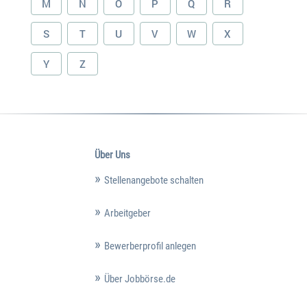
M
N
O
P
Q
R
S
T
U
V
W
X
Y
Z
Über Uns
Stellenangebote schalten
Arbeitgeber
Bewerberprofil anlegen
Über Jobbörse.de