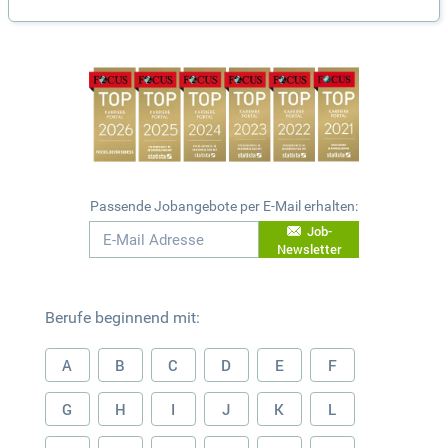
Passende Jobangebote per E-Mail erhalten:
Job-
Newsletter
Berufe beginnend mit:
A
B
C
D
E
F
G
H
I
J
K
L