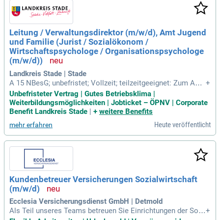
Leitung / Verwaltungsdirektor (m/w/d), Amt Jugend
und Familie (Jurist / Sozialökonom /
Wirtschaftspsychologe / Organisationspsychologe
(m/w/d))
Landkreis Stade | Stade
A 15 NBesG; unbefristet; Vollzeit; teilzeitgeeignet: Zum Amt
+
Jugend und Familie, dem planmäßig ca. 145 Stellen, untertei
Unbefristeter Vertrag | Gutes Betriebsklima |
lt in 14 Teams, zugeordnet sind, gehören die Abteilungen So
Weiterbildungsmöglichkeiten | Jobticket – ÖPNV | Corporate
ziale Dienste, Wirtschaftliche Hilfen und Präventive Jugendh
Benefit Landkreis Stade
|
+
weitere Benefits
ilfen.
Heute veröffentlicht
mehr erfahren
Kundenbetreuer Versicherungen Sozialwirtschaft
(m/w/d)
Ecclesia Versicherungsdienst GmbH | Detmold
Als Teil unseres Teams betreuen Sie Einrichtungen der Sozi
+
alwirtschaft in Nordrhein-Westfalen und überzeugen durch h