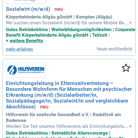
Sozialwirt (m/w/d)
Körperbehinderte Allgäu gGmbH | Kempten (Allgäu)
Wir suchen einen Sozialwirt (m/w/d) für unsere Mobile Behi
+
ndertenhilfe in Kempten (Allgäu) ab dem 01.09.2026 in Teilz
Gutes Betriebsklima | Weiterbildungsmöglichkeiten | Corporate
eit. Als Fachkraft mit Berufserfahrung wirst du Teil eines en
Benefit Körperbehinderte Allgäu gGmbH | Teilzeit
|
gagierten Teams von 470 Mitarbeitern, die über 1.300 Mens
+
weitere Benefits
chen mit Behinderungen unterstützen. Deine Hauptaufgabe
Heute veröffentlicht
mehr erfahren
besteht darin, Klienten im Ambulant Begleiteten Wohnen zu
begleiten und in ihrem Alltag zu unterstützen. Dazu gehört di
e Hilfe bei Arztterminen und Behördengängen, um Selbststä
ndigkeit zu fördern. Gemeinsam setzen wir uns für Inklusion
und das Wohlbefinden unserer Klienten ein. Werde Teil unse
rer Mission für ein selbstbestimmtes Leben im Allgäu!
Einrichtungsleitung in Elternzeitvertretung –
Besondere Wohnform für Menschen mit psychischer
Erkrankung (m/w/d) (Sozialarbeiter/in,
Sozialpädagoge/in, Sozialwirt/in und vergleichbare
Abschlüsse)
Hilfsverein für seelische Gesundheit e.V. | Radolfzell am
Bodensee
Werden Sie Teil unseres Hilfsvereins als Einrichtungsleitung
+
in Elternzeitvertretung (m/w/d) für Menschen mit psychisch
Gutes Betriebsklima | Betriebliche Altersvorsorge |
en Erkrankungen. Wir suchen Sozialarbeiter, Sozialpädagog