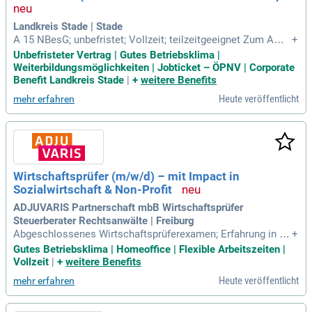
gängen sowie Führungserfahrung verfügen. Gestalten Sie mi
t uns zusammen die Zukunft etablierter Einrichtungen im La
Landkreis Stade | Stade
ndkreis Lörrach!
A 15 NBesG; unbefristet; Vollzeit; teilzeitgeeignet Zum Amt
+
Jugend und Familie, dem planmäßig ca. 145 Stellen, untertei
Unbefristeter Vertrag | Gutes Betriebsklima |
lt in 14 Teams, zugeordnet sind, gehören die Abteilungen So
Weiterbildungsmöglichkeiten | Jobticket – ÖPNV | Corporate
ziale Dienste, Wirtschaftliche Hilfen und Präventive Jugendh
Benefit Landkreis Stade
|
+
weitere Benefits
ilfen.
Heute veröffentlicht
mehr erfahren
Wirtschaftsprüfer (m/w/d) – mit Impact in
Sozialwirtschaft & Non-Profit
ADJUVARIS Partnerschaft mbB Wirtschaftsprüfer
Steuerberater Rechtsanwälte | Freiburg
Abgeschlossenes Wirtschaftsprüferexamen; Erfahrung in de
+
r Wirtschaftsprüfung, idealerweise – aber nicht zwingend –
Gutes Betriebsklima | Homeoffice | Flexible Arbeitszeiten |
mit Mandaten aus der Sozialwirtschaft, Gesundheitswirtsch
Vollzeit
|
+
weitere Benefits
aft oder dem Non-Profit-Sektor; Interesse an ganzheitlicher
Heute veröffentlicht
mehr erfahren
Mandatsbetreuung; Analytische