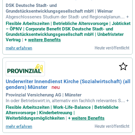
DSK Deutsche Stadt- und
Grundstücksentwicklungsgesellschaft mbH | Weimar
Abgeschlossenes Studium der Stadt- und Regionalplanung,
+
der Raumplanung, des Urban Design, des Bauingenieurwese
Flexible Arbeitszeiten | Betriebliche Altersvorsorge | Jobticket
ns, der Geographie, der Sozialwissenschaften, der Immobili
– ÖPNV | Corporate Benefit DSK Deutsche Stadt- und
enwirtschaft, alternativ abgeschlossene kaufmännische Au
Grundstücksentwicklungsgesellschaft mbH | Unbefristeter
sbildung mit fachbezogener
Vertrag
|
+
weitere Benefits
Heute veröffentlicht
mehr erfahren
Underwriter Innendienst Kirche (Sozialwirtschaft) (all
genders) Münster
Provinzial Versicherung AG | Münster
In oder Betriebswirt:in, alternativ ein fachlich relevantes Stu
+
dium; Weiterbildung zum Technischen Underwriter wünsche
Flexible Arbeitszeiten | Work-Life-Balance | Betriebliche
nswert; Fundiertes Fachwissen und Praxiserfahrung in der k
Altersvorsorge | Kinderbetreuung |
omplexen Sachversicherung; idealerweise mit Fokus auf Kir
Weiterbildungsmöglichkeiten
|
+
weitere Benefits
che und Sozialwirtschaft
Heute veröffentlicht
mehr erfahren