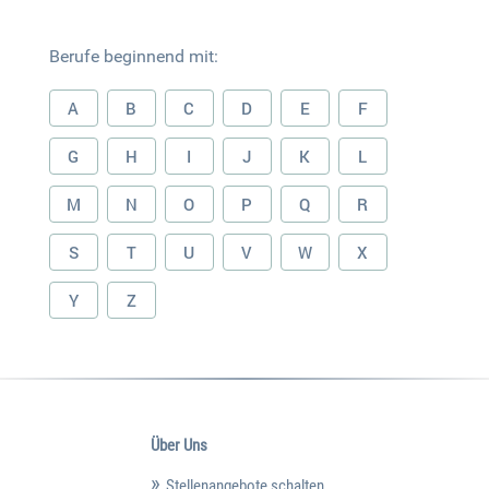
Berufe beginnend mit:
A
B
C
D
E
F
G
H
I
J
K
L
M
N
O
P
Q
R
S
T
U
V
W
X
Y
Z
Über Uns
Stellenangebote schalten