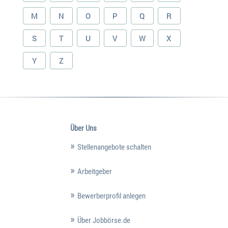
M
N
O
P
Q
R
S
T
U
V
W
X
Y
Z
Über Uns
Stellenangebote schalten
Arbeitgeber
Bewerberprofil anlegen
Über Jobbörse.de