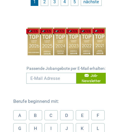
1
2
3
4
5
nächste
Passende Jobangebote per E-Mail erhalten:
Job-
Newsletter
Berufe beginnend mit:
A
B
C
D
E
F
G
H
I
J
K
L