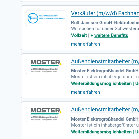
e Beziehungen aufzubauen. Entwi
Verkäufer (m/w/d) Fachhan
Rolf Janssen GmbH Elektrotechn
Wir suchen für unser Schwesteru
X7RC APCT1_DE.
Vollzeit
|
+
weitere Benefits
mehr erfahren
Außendienstmitarbeiter (m
Moster Elektrogroßhandel GmbH 
Moster ist ein inhabergeführter 
rie, Elektrohandel und öffentlich
Weiterbildungsmöglichkeiten | U
mehr erfahren
Außendienstmitarbeiter (m
Moster Elektrogroßhandel GmbH 
Moster ist ein inhabergeführter 
rie, Elektrohandel und öffentlich
Weiterbildungsmöglichkeiten | U