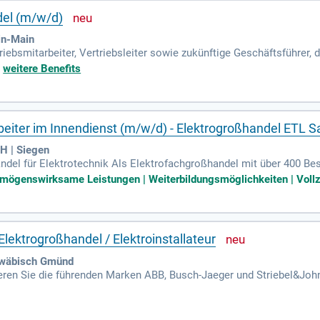
del (m/w/d)
in-Main
riebsmitarbeiter, Vertriebsleiter sowie zukünftige Geschäftsführer,
 die Zukunft des Elektrogroßhandels aktiv gestalten wollen.
+
weitere Benefits
beiter im Innendienst (m/w/d) - Elektrogroßhandel ETL
H | Siegen
l für Elektrotechnik Als Elektrofachgroßhandel mit über 400 Besc
msatz von 144 Mio.
ermögenswirksame Leistungen | Weiterbildungsmöglichkeiten | Vollz
ektrogroßhandel / Elektroinstallateur
hwäbisch Gmünd
ren Sie die führenden Marken ABB, Busch-Jaeger und Striebel&John 
nagement und Nachhaltigkeit sind Ihnen vertraut. Ihre Hauptaufg
ng der Preisvorgaben. Sie organisieren Maßnahmen zur Umsatzsteig
glicht es Ihnen, Kunden im Großraum Aalen, Göppingen und Schwäbi