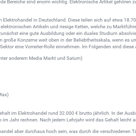
de Bereiche sind enorm wichtig. Elektronische Artikel gehören z
m Elektrohandel in Deutschland. Diese teilen sich auf etwa 18.
elektronischen Artikeln und riesige Ketten, welche zu Marktführe
zunächst eine gute Ausbildung oder ein duales Studium absolvier
m große Konzerne weit oben in der Beliebtheitsskala, wenn es u
ektor eine Vorreiter-Rolle einnehmen. Im Folgenden sind diese at
unter anderem Media Markt und Saturn)
iMax)
halt im Elektrohandel rund 32.000 € brutto jährlich. In der Aus
o im Jahr rechnen. Nach jedem Lehrjahr wird das Gehalt leicht 
andel aber durchaus hoch sein, was durch die verschiedenen Täti