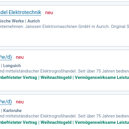
ckeln Sie individuelle Lösungen, um die Zusammenarbeit zwischen 
del Elektrotechnik
ische Werke | Aurich
nternehmen: Janssen Elektromaschinen GmbH in Aurich. Original St
/w/d)
| Longuich
und mittelständischer Elektrogroßhandel. Seit über 75 Jahren bedie
e Hand. 250 Mitarbeiter sind an neun Standorten tätig. Wir suchen Si
nbefristeter Vertrag | Weihnachtsgeld | Vermögenswirksame Leistun
/w/d)
| Karlsruhe
und mittelständischer Elektrogroßhandel. Seit über 75 Jahren bedie
e Hand. 250 Mitarbeiter sind an neun Standorten tätig. Wir suchen Si
nbefristeter Vertrag | Weihnachtsgeld | Vermögenswirksame Leistun