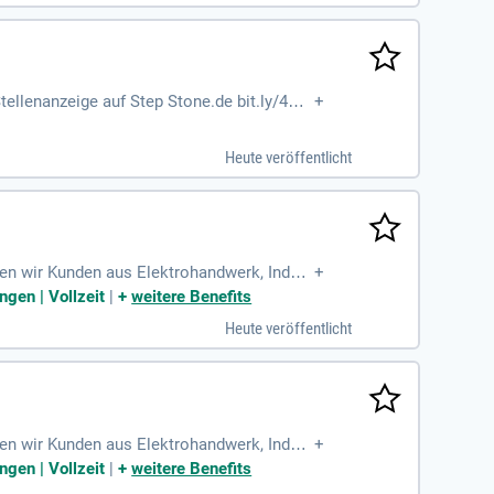
ABB und Kunden erfolgreich zu gestalten.
ellenanzeige auf Step Stone.de bit.ly/4w2
+
Heute veröffentlicht
nen wir Kunden aus Elektrohandwerk, Indust
+
e!
gen | Vollzeit
|
+
weitere Benefits
Heute veröffentlicht
nen wir Kunden aus Elektrohandwerk, Indust
+
e!
gen | Vollzeit
|
+
weitere Benefits