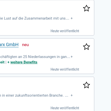
 die Lust auf die Zusammenarbeit mit unser
+
Heute veröffentlicht
 Sarx GmbH
häftigten an 25 Niederlassungen in ganz
+
eit
|
+
weitere Benefits
Heute veröffentlicht
in einer zukunftsorientierten Branche. Th
+
aben umfassen die Verantwortung für den A
erung und führen neue Produkte ein. Diese
Heute veröffentlicht
sch Gmünd zu akquirieren und langfristig