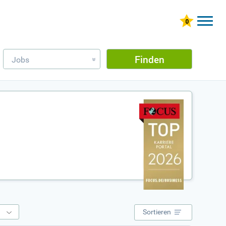
Finden
Jobs
»
e
Sortieren