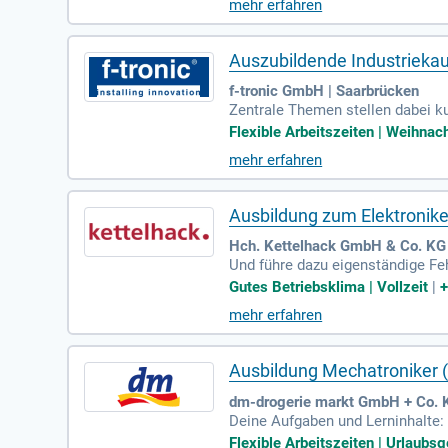
mehr erfahren
Auszubildende Industrieka
f-tronic GmbH | Saarbrücken
Zentrale Themen stellen dabei k
Flexible Arbeitszeiten | Weihnach
mehr erfahren
Ausbildung zum Elektronike
Hch. Kettelhack GmbH & Co. KG 
Und führe dazu eigenständige Feh
me eigenständig mein Vorgehen 
Gutes Betriebsklima | Vollzeit
|
mehr erfahren
Ausbildung Mechatroniker 
dm-drogerie markt GmbH + Co. 
Deine Aufgaben und Lerninhalte:
est Dir Wissen über den Aufbau 
Flexible Arbeitszeiten | Urlaubsge