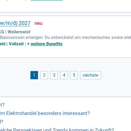
(w/m/d) 2027
G | Weilerswist
 Basiswissen erlangen: Du entwickelst ein mechanisches sowie ele
und die Reparatur technischer Anlagen.
ld | Vollzeit
|
+
weitere Benefits
1
2
3
4
5
nächste
gt?
im Elektrohandel besonders interessant?
l?
 Welche Perspektiven und Trends kommen in Zukunft?