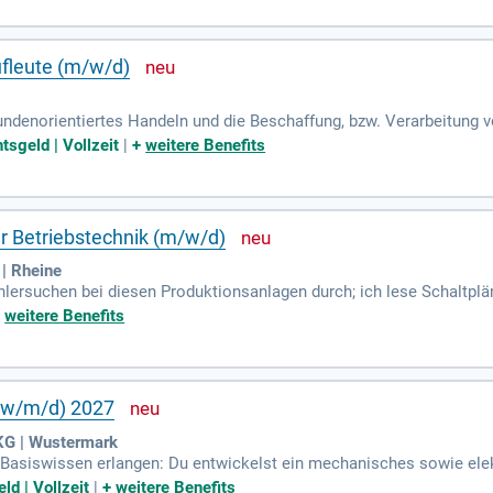
ufleute (m/w/d)
undenorientiertes Handeln und die Beschaffung, bzw. Verarbeitung 
tsgeld | Vollzeit
|
+
weitere Benefits
r Betriebstechnik (m/w/d)
| Rheine
lersuchen bei diesen Produktionsanlagen durch; ich lese Schaltplänen
mit den Schichtleitern und Anlagenfahren ab und übernehme Veran
+
weitere Benefits
(w/m/d) 2027
KG | Wustermark
 Basiswissen erlangen: Du entwickelst ein mechanisches sowie ele
und die Reparatur technischer Anlagen.
ld | Vollzeit
|
+
weitere Benefits