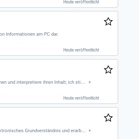
Heute veröffentlicht
von Informationen am PC dar.
Heute veröffentlicht
 und interpretiere ihren Inhalt; ich stim
+
twortung für mein Handeln
Heute veröffentlicht
ktronisches Grundverständnis und erarbeit
+