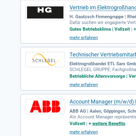
Vertrieb im Elektrogroßhan
H. Gautzsch Firmengruppe | Rhe
Dafür suchen wir engagierte Vert
en Kunden haben und und mit uns
Gutes Betriebsklima | Vollzeit
|
mehr erfahren
Technischer Vertriebsmitar
Elektrogroßhandel ETL Sarx Gmb
SCHLEGEL GRUPPE; Fachgroßhande
Deutschland und einem Jahresu
Betriebliche Altersvorsorge | V
mehr erfahren
Account Manager (m/w/d) El
ABB AG | Aalen, Göppingen, Sc
Als Account Manager repräsentie
emen wie Smart Home, Energiema
Vollzeit
|
+
weitere Benefits
uftragseingang und die Einhaltu
mehr erfahren
Position im Remote-Modell ermö