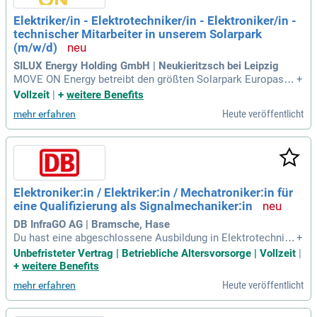
Elektriker/in - Elektrotechniker/in - Elektroniker/in -
technischer Mitarbeiter in unserem Solarpark
(m/w/d)
SILUX Energy Holding GmbH | Neukieritzsch bei Leipzig
MOVE ON Energy betreibt den größten Solarpark Europas i
+
m Landkreis Leipzig mit 650 Megawatt. Unsere Energie wird
Vollzeit
|
+
weitere Benefits
über ein 380 KV Umspannwerk direkt ins Höchstspannungs
Heute veröffentlicht
mehr erfahren
netz eingespeist. Zur Unterstützung des reibungslosen Betri
ebs des Solarparks Witznitz suchen wir einen Elektriker mit
Führerschein. Ihre Aufgaben umfassen Wartung, Instandhalt
ung, Ersatzteilmanagement und die ganzheitliche Betreuung
wichtiger Anlagenteile. Zudem sind Sie für die Durchführung
von DGUV-V3-Prüfungen und die Erstellung rechtskonformer
Elektroniker:in / Elektriker:in / Mechatroniker:in für
Dokumentationen verantwortlich. Werden Sie Teil unseres
eine Qualifizierung als Signalmechaniker:in
motivierten Teams und tragen Sie aktiv zur Energiewende b
ei!
DB InfraGO AG | Bramsche, Hase
Du hast eine abgeschlossene Ausbildung in Elektrotechnik,
+
wie als Elektriker:in oder Mechatroniker:in? Wir suchen dich
Unbefristeter Vertrag | Betriebliche Altersvorsorge | Vollzeit
|
für unsere rollierende Rufbereitschaft, die alle 4-5 Wochen s
+
weitere Benefits
tattfindet. Die Arbeit im Freien, insbesondere im Gleisbereic
Heute veröffentlicht
mehr erfahren
h, bereitet dir Freude. Zuverlässigkeit, Teamfähigkeit und Fle
xibilität zeichnen dich aus. Ein Führerschein der Klasse B ist
von Vorteil, doch Bewerbungen von Signalmechaniker:innen