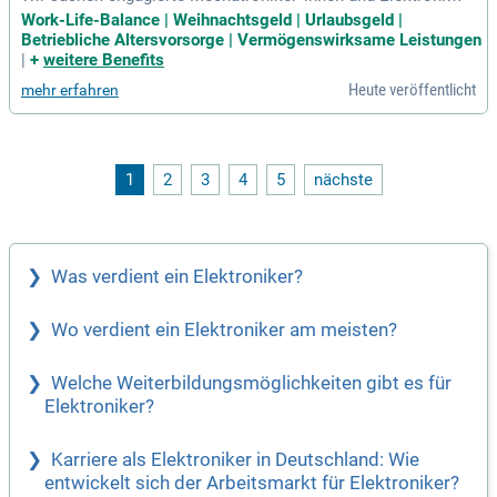
r*innen für die U-Bahn in Berlin! In den Fachbereichen Haupt
Work-Life-Balance | Weihnachtsgeld | Urlaubsgeld |
werkstatt und Komponentenaufarbeitung bieten wir spannen
Betriebliche Altersvorsorge | Vermögenswirksame Leistungen
de Vollzeit- oder Teilzeitstellen. Unsere Mitarbeiter*innen pr
|
+
weitere Benefits
ofitieren von einer fairen Vergütung nach TV-N Berlin und ei
Heute veröffentlicht
mehr erfahren
ner Vielzahl von attraktiven Leistungen. Genieße eine hervor
ragende Work-Life-Balance mit 30 Tagen Urlaub, 2.100 € Wei
hnachtsgeld und 500 € Urlaubsgeld. Zudem bieten wir 350 €
für Gesundheitsangebote sowie einen persönlichen Fahraus
weis. Werde Teil unseres Teams und gestalte die Mobilität
1
2
3
4
5
nächste
der Zukunft in der pulsierenden Hauptstadt Berlin!
Was verdient ein Elektroniker?
Wo verdient ein Elektroniker am meisten?
Welche Weiterbildungsmöglichkeiten gibt es für
Elektroniker?
Karriere als Elektroniker in Deutschland: Wie
entwickelt sich der Arbeitsmarkt für Elektroniker?