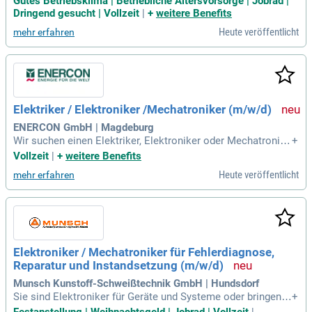
Gutes Betriebsklima | Betriebliche Altersvorsorge | Jobrad |
ichbare Qualifikation; Drei Jahre Berufserfahrung in den gen
Dringend gesucht | Vollzeit
|
+
weitere Benefits
annten Aufgabengebieten; Erfahrung im Bereich Auftrags- un
Heute veröffentlicht
mehr erfahren
d Störungsbeseitigung
Elektriker / Elektroniker /Mechatroniker (m/w/d)
ENERCON GmbH | Magdeburg
Wir suchen einen Elektriker, Elektroniker oder Mechatronike
+
r (m/w/d) mit einem Stundenlohn von 23,14 € brutto in Vollz
Vollzeit
|
+
weitere Benefits
eit, plus attraktive Zusatzleistungen. Zu deinen Aufgaben ge
Heute veröffentlicht
mehr erfahren
hören die Vorinstallation von Bauteilen, Installationsarbeite
n, Funktionsprüfungen sowie die Fehlersuche. Du bringst ein
e anerkannte Berufsausbildung und technisches Verständni
s mit. Die Tätigkeit erfordert handwerkliches Geschick und
die Bereitschaft zu Schichtarbeit. Du profitierst von 30 Tage
n Urlaub pro Jahr sowie Urlaubs- und Weihnachtsgeld. Start
Elektroniker / Mechatroniker für Fehlerdiagnose,
e deine Karriere bei uns und genieße eine ausgewogene Wor
Reparatur und Instandsetzung (m/w/d)
k-Life-Balance!
Munsch Kunstoff-Schweißtechnik GmbH | Hundsdorf
Sie sind Elektroniker für Geräte und Systeme oder bringen e
+
ine vergleichbare Qualifikation mit? Dann sind Sie bei uns g