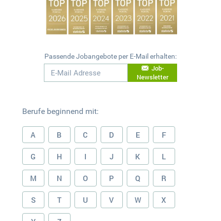
Passende Jobangebote per E-Mail erhalten:
Job-
Newsletter
Berufe beginnend mit:
A
B
C
D
E
F
G
H
I
J
K
L
M
N
O
P
Q
R
S
T
U
V
W
X