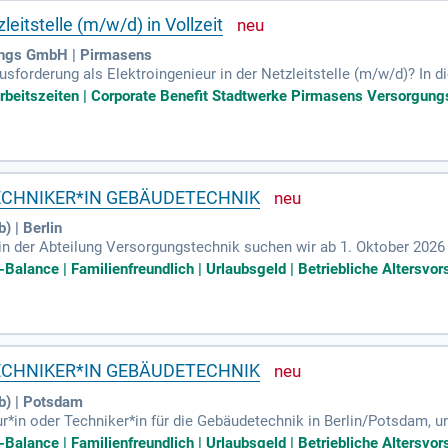
leitstelle (m/w/d) in Vollzeit
ungs GmbH | Pirmasens
forderung als Elektroingenieur in der Netzleitstelle (m/w/d)? In di
ierung der Netzleitstelle sowie die Weiterentwicklung von Informa
 Arbeitszeiten | Corporate Benefit Stadtwerke Pirmasens Versorgung
etechnik und Automatisierungstechnik ist dabei von entscheidender 
Arbeitszeiten und einen unbefristeten Arbeitsvertrag. Dazu erwartet S
zen Sie die Chance, Teil unseres dynamischen Teams zu werden und 
ECHNIKER*IN GEBÄUDETECHNIK
) | Berlin
n der Abteilung Versorgungstechnik suchen wir ab 1. Oktober 2026 
ik in Berlin/Potsdam. In dieser unbefristeten Position tragen Sie V
e-Balance | Familienfreundlich | Urlaubsgeld | Betriebliche Altersvo
und gebäudetechnischen Anlagen. Ihre Aufgaben umfassen die Proj
gieeffizienz und Wirtschaftlichkeit. Sie koordinieren Wartungs- u
aussetzungen sind ein erfolgreicher Studienabschluss oder ein Me
ie sich jetzt und gestalten Sie die Zukunft der Gebäudetechnik mit!
ECHNIKER*IN GEBÄUDETECHNIK
b) | Potsdam
r*in oder Techniker*in für die Gebäudetechnik in Berlin/Potsdam, un
sind Sie zuständig für die Wartung und den Betrieb elektrotechnisc
e-Balance | Familienfreundlich | Urlaubsgeld | Betriebliche Altersvo