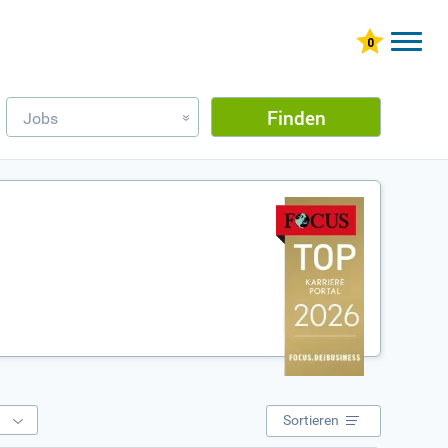
Finden
Jobs
»
e
Sortieren