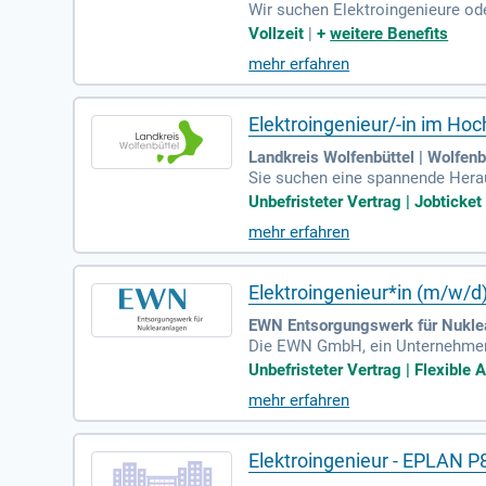
Wir suchen Elektroingenieure ode
nung und profitieren Sie von ein
Vollzeit
|
+
weitere Benefits
echtlichen Mitgestaltung. Profi
mehr erfahren
rg. Wir unterstützen Sie durch 
Zukunft haben, freuen wir uns a
egang.
Elektroingenieur/-in im Ho
Landkreis Wolfenbüttel | Wolfenb
Sie suchen eine spannende Herau
mmunaler Hochbaumaßnahmen und 
Unbefristeter Vertrag | Jobticket
e Objektüberwachung, Abnahme u
mehr erfahren
rstudium in Elektrotechnik oder
bringen und einen Führerschein d
Elektroingenieur*in (m/w/d
EWN Entsorgungswerk für Nukl
Die EWN GmbH, ein Unternehmen 
aft (GVEFK) (m/w/d). In dieser w
Unbefristeter Vertrag | Flexible A
its- sowie Gesundheitsschutz. Si
mehr erfahren
e Aufgabe ist es, die organisato
dass alle elektrotechnischen Ar
s, das zukunftsorientierte Lösun
Elektroingenieur - EPLAN 