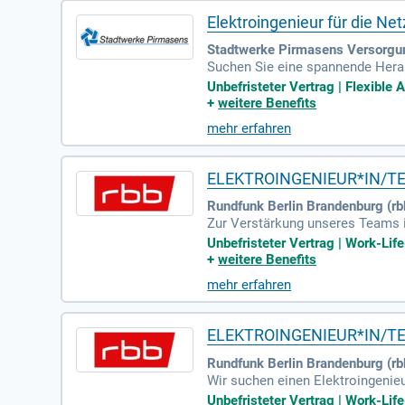
Elektroingenieur für die Netz
Stadtwerke Pirmasens Versorg
Suchen Sie eine spannende Heraus
nung, den Betrieb und die Optim
Unbefristeter Vertrag | Flexible
Expertise in elektrischer Energi
+
weitere Benefits
tung nach Tarifvertrag, flexible 
mehr erfahren
e und 30 Tage Jahresurlaub. Nut
de aktiv mit!
ELEKTROINGENIEUR*IN/T
Rundfunk Berlin Brandenburg (rbb
Zur Verstärkung unseres Teams i
in für Gebäude- und Elektrotechn
Unbefristeter Vertrag | Work-Lif
serung von elektrotechnischen 
+
weitere Benefits
unter Berücksichtigung von Ener
mehr erfahren
ng mit Fachfirmen zusammen. Vor
nter Berufserfahrung. Bewerben S
ELEKTROINGENIEUR*IN/T
Rundfunk Berlin Brandenburg (rb
Wir suchen einen Elektroingenieu
r verantwortungsvollen Position 
Unbefristeter Vertrag | Work-Lif