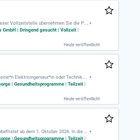
eser Vollzeitstelle übernehmen Sie die Pla
+
tionssicherheits-Managementsystemen. Ihre
s GmbH | Dringend gesucht | Vollzeit
|
Bedeutung. Wir bieten eine attraktive Vergü
ie eine arbeitgeberfinanzierte Altersvorsorg
Heute veröffentlicht
gestalten Sie die Zukunft der Energiewen
eine*n Elektroingenieur*in oder Techniker*
+
erantwortung für den Betrieb und die Verbes
rsorge | Gesundheitsprogramme | Teilzeit
|
ektleitung anspruchsvoller Baumaßnahmen
nd Instandsetzungsmaßnahmen und arbeiten e
Heute veröffentlicht
ister- bzw. Technikerabschluss mit releva
befristet ab dem 1. Oktober 2026. In diese
+
her Anlagen. Zu Ihren Aufgaben gehört die D
rsorge | Gesundheitsprogramme | Teilzeit
|