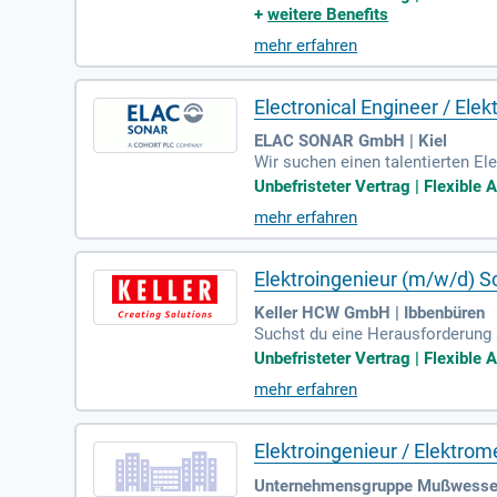
urchführung von Schalthandlunge
+
weitere Benefits
ruchsvollen Baumaßnahmen in ei
mehr erfahren
w. Techniker-Ausbildung mit rel
slich.
Electronical Engineer / Ele
ELAC SONAR GmbH | Kiel
Wir suchen einen talentierten El
entwerfen und entwickeln Sie in
Unbefristeter Vertrag | Flexible 
analoger Sende- und Empfangssch
mehr erfahren
nahme von Prototypen und erstel
lifikation elektronischer Baugr
tentechnik sowie idealerweise B
Elektroingenieur (m/w/d) 
Keller HCW GmbH | Ibbenbüren
Suchst du eine Herausforderung 
mmierten Legris Industries, such
Unbefristeter Vertrag | Flexible 
Deine Aufgaben umfassen die Pro
mehr erfahren
ntriebstechnik. Zusätzlich wirs
die Zukunft der Automatisierung
Elektroingenieur / Elektro
Unternehmensgruppe Mußwessels