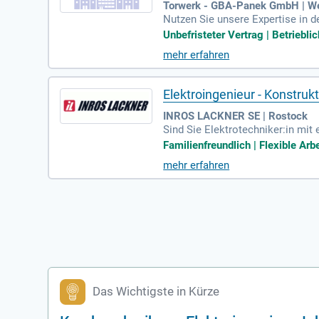
Torwerk - GBA-Panek GmbH | W
Nutzen Sie unsere Expertise in 
AN P8. Wir programmieren SPS-St
Unbefristeter Vertrag | Betriebli
en zu bieten. Unsere Techniker s
mehr erfahren
inbetriebnahme in Weimar stehen 
udienabschlüssen in Elektrotech
nd Anlagenbau für maßgeschneid
Elektroingenieur - Konstruk
INROS LACKNER SE | Rostock
Sind Sie Elektrotechniker:in mi
ab. Sie erstellen Konzepte, Ber
Familienfreundlich | Flexible Ar
ten in Schalt- und Stromlaufplän
mehr erfahren
eitszeiten und umfangreiche Wei
uf Nachhaltigkeit in unseren Un
Das Wichtigste in Kürze