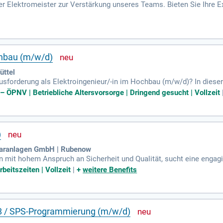
r Elektromeister zur Verstärkung unseres Teams. Bieten Sie Ihre Ex
em hohen Gestaltungsspielraum. Genießen Sie langfristige Perspekti
tieren Sie von bestehenden Strukturen und einem motivierten Tea
spannende Projekte und einen starken Unternehmensverbund. Wenn Si
uf Ihre Kontaktaufnahme mit einem kurzen Vorstellungsschreiben un
chbau (m/w/d)
üttel
sforderung als Elektroingenieur/-in im Hochbau (m/w/d)? In diese
sind für die Ausschreibung sowie Betreuung externer Fachplanen
 – ÖPNV | Betriebliche Altersvorsorge | Dringend gesucht | Vollzeit
nd Mängelverfolgung elektrotechnischer Anlagen in Neubauten un
 verwandten Bereichen ist Voraussetzung. Zudem sollten Sie Erfah
er Klasse B besitzen. Nutzen Sie Ihre Skills in einem dynamischen 
)
earanlagen GmbH | Rubenow
mit hohem Anspruch an Sicherheit und Qualität, sucht eine engagi
ichtigen Position übernehmen Sie die Fach- und Aufsichtsverantwort
rbeitszeiten | Vollzeit
|
+
weitere Benefits
e berichten direkt an die Geschäftsführung und verantworten unser
rischen Voraussetzungen für einen sicheren Betrieb elektrischer Anl
beiten nach geltenden Vorschriften und Normen durchgeführt werden
gen gestaltet!
P8 / SPS-Programmierung (m/w/d)