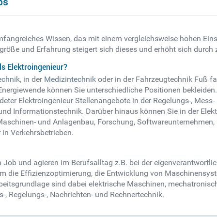
bs
n umfangreiches Wissen, das mit einem vergleichsweise hohen Ein
röße und Erfahrung steigert sich dieses und erhöht sich durch 
s Elektroingenieur?
echnik
, in der
Medizintechnik
oder in der Fahrzeugtechnik Fuß fa
Energiewende können Sie unterschiedliche Positionen bekleiden
deter Elektroingenieur Stellenangebote in der Regelungs-, Mess
d Informationstechnik. Darüber hinaus können Sie in der Elektr
t, Maschinen- und Anlagenbau, Forschung, Softwareunternehmen
 in Verkehrsbetrieben.
n Job und agieren im Berufsalltag z.B. bei der eigenverantwor
um die Effizienzoptimierung, die Entwicklung von Maschinensys
Arbeitsgrundlage sind dabei elektrische Maschinen, mechatroni
-, Regelungs-, Nachrichten- und Rechnertechnik.