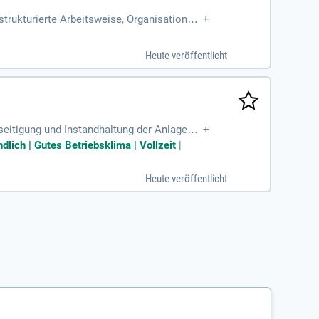
strukturierte Arbeitsweise, Organisationsta
+
rmen unserer Windenergieanlagen
Heute veröffentlicht
seitigung und Instandhaltung der Anlagen;
+
an technischen Anlagen
dlich | Gutes Betriebsklima | Vollzeit
|
Heute veröffentlicht