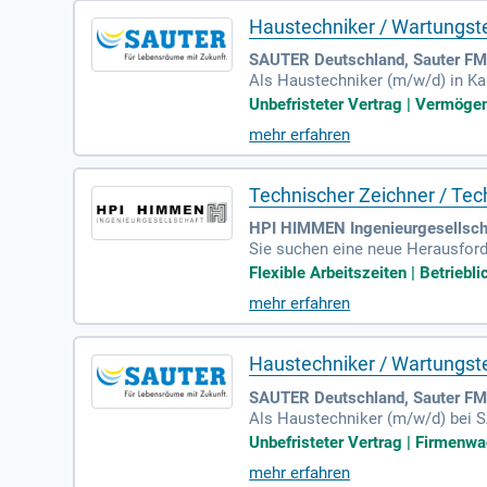
Haustechniker / Wartungstec
SAUTER Deutschland, Sauter FM 
Als Haustechniker (m/w/d) in K
nd instand halten Sie die Anlagen
Unbefristeter Vertrag | Vermöge
schaft und Expertise. Sie führen
mehr erfahren
rungen beheben Sie professionel
aktiv mit – unbefristet und ab so
Technischer Zeichner / Tech
HPI HIMMEN Ingenieurgesellscha
Sie suchen eine neue Herausford
keiten als Technischer Zeichner
Flexible Arbeitszeiten | Betriebl
echnische Konzepte bis zur ausf
mehr erfahren
Umgang mit CAD-Programmen. Gut
eine abwechslungsreiche Tätigkeit
Haustechniker / Wartungste
SAUTER Deutschland, Sauter FM
Als Haustechniker (m/w/d) bei S
Objekten. Ihre Hauptaufgabe bes
Unbefristeter Vertrag | Firmenwa
haltungen der gebäudetechnische
mehr erfahren
Bei Störungen diagnostizieren Si