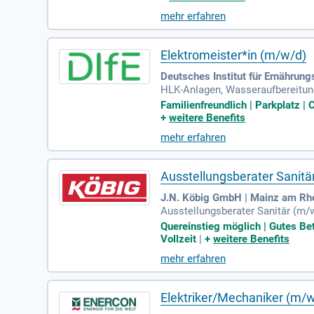
nlagen sowie die Steuerung von 
mehr erfahren
en Systemen. Zeigen Sie Ihre Ler
aufs.
Elektromeister*in (m/w/d)
Deutsches Institut für Ernährun
HLK-Anlagen, Wasseraufbereitung
r technischen Anlagen sowie eig
Familienfreundlich | Parkplatz |
+
weitere Benefits
mehr erfahren
Ausstellungsberater Sanitär
J.N. Köbig GmbH | Mainz am Rh
Ausstellungsberater Sanitär (m/w
u Ihrem Aufgabengebiet wie kons
Quereinstieg möglich | Gutes Bet
Vollzeit
|
+
weitere Benefits
mehr erfahren
Elektriker/Mechaniker (m/w