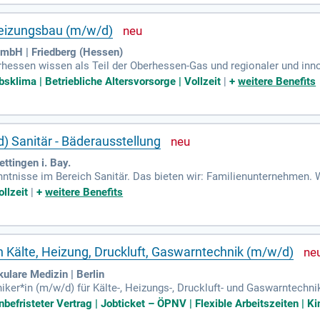
ibungslosen Ablauf in der Gebäudeverwaltung.
Heizungsbau (m/w/d)
mbH | Friedberg (Hessen)
ssen wissen als Teil der Oberhessen-Gas und regionaler und innova
eren Heizungsanlage oder Wärmelösung ankommt.
bsklima | Betriebliche Altersvorsorge | Vollzeit
|
+
weitere Benefits
) Sanitär - Bäderausstellung
ttingen i. Bay.
tnisse im Bereich Sanitär. Das bieten wir: Familienunternehmen. W
r, Veranstaltungen. Mitarbeiterrabatte.
llzeit
|
+
weitere Benefits
n Kälte, Heizung, Druckluft, Gaswarntechnik (m/w/d)
lare Medizin | Berlin
iker*in (m/w/d) für Kälte-, Heizungs-, Druckluft- und Gaswarntech
sigen Betrieb unserer gebäudetechnischen Anlagen. In dieser spann
efristeter Vertrag | Jobticket – ÖPNV | Flexible Arbeitszeiten | Ki
und gewährleisten Sicherheit und Effizienz. Zu Ihren Aufgaben geh