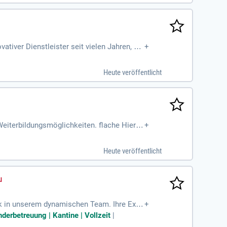
tiver Dienstleister seit vielen Jahren, wo
+
Heute veröffentlicht
eiterbildungsmöglichkeiten. flache Hierar
+
Heute veröffentlicht
nik in unserem dynamischen Team. Ihre Expe
+
enden Rolle übernehmen Sie Projekte in der
nderbetreuung | Kantine | Vollzeit
|
ören die Wartung und Instandsetzung der A