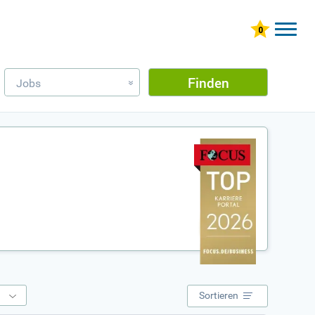
Finden
Jobs
»
e
Sortieren