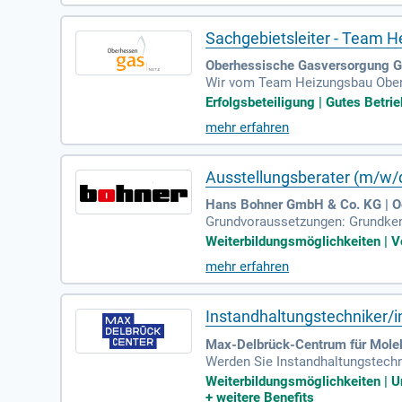
ehmern und garantieren einen re
Sachgebietsleiter - Team 
Oberhessische Gasversorgung G
Wir vom Team Heizungsbau Oberhe
rauf es bei einer zukunftssich
Erfolgsbeteiligung | Gutes Betrie
mehr erfahren
Ausstellungsberater (m/w/d
Hans Bohner GmbH & Co. KG | Oe
Grundvoraussetzungen: Grundkenn
chien mit DU-Kultur. Betriebsfeie
Weiterbildungsmöglichkeiten | Vo
mehr erfahren
Instandhaltungstechniker/i
Max-Delbrück-Centrum für Moleku
Werden Sie Instandhaltungstechn
rtise gewährleistet den zuverläs
Weiterbildungsmöglichkeiten | Unb
Technischen Gebäudeausstattung 
+
weitere Benefits