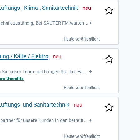
üftungs-, Klima-, Sanitärtechnik
echnik zuständig. Bei SAUTER FM warten u
+
unden und Mieter zählen auf Ihre Hilfsbereit
reibungslose Technik zu gewährleisten. Stö
Heute veröffentlicht
 und gestalten Sie die technische Zukunft
ng / Kälte / Elektro
 Sie unser Team und bringen Sie Ihre Fähig
+
hasen 1 bis 5 gemäß HOAI und entwickeln t
ere Benefits
eur- oder Architekturbüros sowie sicherer
Heute veröffentlicht
en sind essentiell. Freuen Sie sich auf
Lüftungs- und Sanitärtechnik
artner für unsere Kunden in den betreuten
+
ühren zuverlässige Wartungen und Instand
 sind ebenfalls Teil Ihrer Verantwortung.
Heute veröffentlicht
eiten Sie auch die Einsätze von Nachuntern