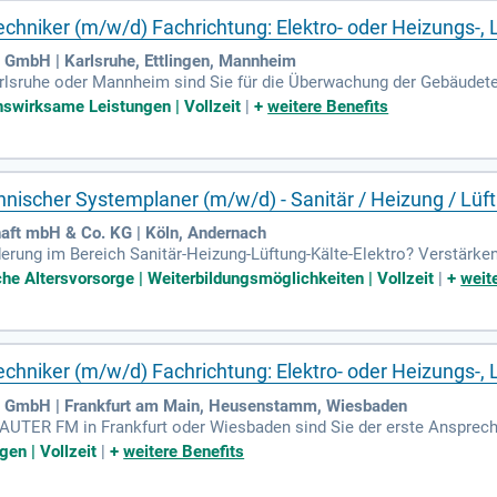
hniker (m/w/d) Fachrichtung: Elektro- oder Heizungs-, L
GmbH | Karlsruhe, Ettlingen, Mannheim
arlsruhe oder Mannheim sind Sie für die Überwachung der Gebäudet
 in Elektro-, Heizungs-, Lüftungs-, Klima- und Sanitärtechnik. Ihre K
nswirksame Leistungen | Vollzeit
|
+
weitere Benefits
 regelmäßige Inspektionen und Funktionskontrollen durch, um eine 
l und schnell, um den Betrieb sicherzustellen. Kommen Sie ins Team
fort!
nischer Systemplaner (m/w/d) - Sanitär / Heizung / Lüftu
ft mbH & Co. KG | Köln, Andernach
erung im Bereich Sanitär-Heizung-Lüftung-Kälte-Elektro? Verstärken
 oder Technischer Systemplaner ein. Sie arbeiten in den Leistungsp
iche Altersvorsorge | Weiterbildungsmöglichkeiten | Vollzeit
|
+
weit
ührungsreifen Lösung. Voraussetzung sind Vorkenntnisse aus Ingeni
e Rechtschreibung, Genauigkeit und räumliches Vorstellungsvermög
, in der Ihre individuellen Stärken geschätzt werden.
chniker (m/w/d) Fachrichtung: Elektro- oder Heizungs-, 
 GmbH | Frankfurt am Main, Heusenstamm, Wiesbaden
AUTER FM in Frankfurt oder Wiesbaden sind Sie der erste Ansprechp
teht in der Überwachung und dem Betrieb der Gebäudetechnik. Sie f
gen | Vollzeit
|
+
weitere Benefits
n Anlagen durch. Regelmäßige Inspektionen und Funktionskontrollen
e schnell und effizient Lösungen. Als hilfsbereiter Teamplayer begl