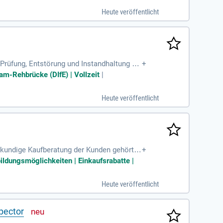
en sicherheitsrelevante Vorgänge in unser
Heute veröffentlicht
ur Gewährleistung eines reibungslosen Abl
Prüfung, Entstörung und Instandhaltung de
+
lanung von Neubauten
am-Rehbrücke (DIfE) | Vollzeit
|
Heute veröffentlicht
chkundige Kaufberatung der Kunden gehört z
+
ildungsmöglichkeiten | Einkaufsrabatte |
Heute veröffentlicht
pector