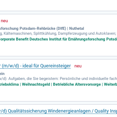
Techniker-Teams. Zudem optimieren Sie Betriebsabläufe und betreu
nbereitschaft und unterstützen Sie uns im Rufbereitschaftsdienst z
gsforschung Potsdam-Rehbrücke (DIfE) | Nuthetal
, Kältemaschinen, Splittkühlung, Dampferzeugung und Autoklaven; 
enständige Durchführung von Reparaturen; Unterstützung bei der P
 Corporate Benefit Deutsches Institut für Ernährungsforschung Potsd
 (m/w/d) - ideal für Quereinsteiger
ein
/d): Aufgaben, die Sie begeistern: Persönliche und individuelle fa
truktives Verhandeln mit Lieferanten.
riebsklima | Weihnachtsgeld | Betriebliche Altersvorsorge | Weiterb
/d) Qualitätssicherung Windenergieanlagen / Quality Ins