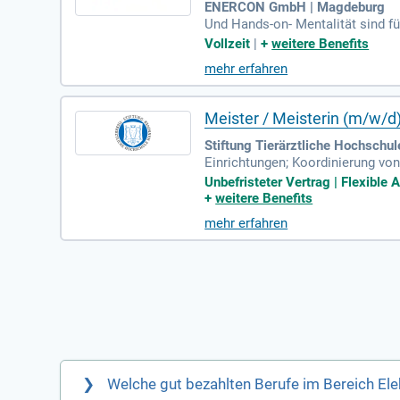
ENERCON GmbH | Magdeburg
Und Hands-on- Mentalität sind fü
lent und Durchsetzungsstärke ze
Vollzeit
|
+
weitere Benefits
mehr erfahren
Meister / Meisterin (m/w/d
Stiftung Tierärztliche Hochschu
Einrichtungen; Koordinierung von
Betriebsführung der Anlagen na
Unbefristeter Vertrag | Flexible 
+
weitere Benefits
mehr erfahren
Welche gut bezahlten Berufe im Bereich Elek