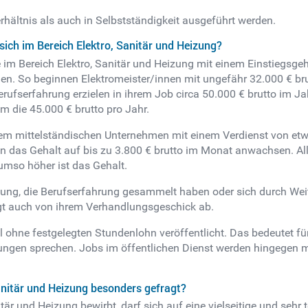
rhältnis als auch in Selbstständigkeit ausgeführt werden.
sich im Bereich Elektro, Sanitär und Heizung?
 im Bereich Elektro, Sanitär und Heizung mit einem Einstiegsgeha
en. So beginnen Elektromeister/innen mit ungefähr 32.000 € brut
erufserfahrung erzielen in ihrem Job circa 50.000 € brutto im 
m die 45.000 € brutto pro Jahr.
einem mittelständischen Unternehmen mit einem Verdienst von et
n das Gehalt auf bis zu 3.800 € brutto im Monat anwachsen. Al
umso höher ist das Gehalt.
izung, die Berufserfahrung gesammelt haben oder sich durch Wei
gt auch von ihrem Verhandlungsgeschick ab.
 ohne festgelegten Stundenlohn veröffentlicht. Das bedeutet für
lungen sprechen. Jobs im öffentlichen Dienst werden hingegen m
anitär und Heizung besonders gefragt?
itär und Heizung bewirbt, darf sich auf eine vielseitige und sehr 