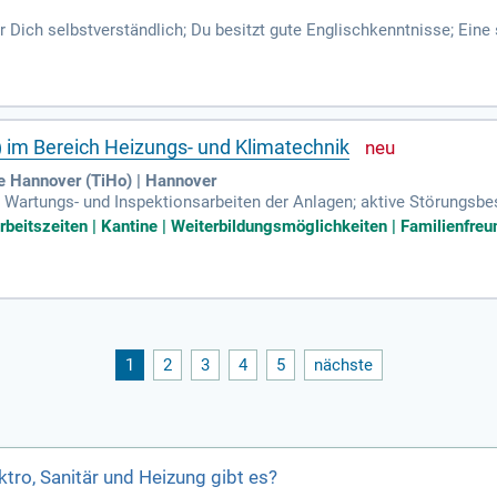
r Dich selbstverständlich; Du besitzt gute Englischkenntnisse; Eine 
ichnen Dich aus; Die Tätigkeit umfasst Einsätze vor Ort an den Tü
) im Bereich Heizungs- und Klimatechnik
le Hannover (TiHo) | Hannover
 Wartungs- und Inspektionsarbeiten der Anlagen; aktive Störungsbe
ch Nutzeranforderung; Ausschreibungsverfahren für und Abnahmen 
Arbeitszeiten | Kantine | Weiterbildungsmöglichkeiten | Familienfreun
1
2
3
4
5
nächste
tro, Sanitär und Heizung gibt es?