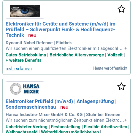
rüfen Sie anspruchsvolle Einzelanlagen in einem dynamisch
en Umfeld. Wenn Sie eine langfristige Perspektive in einem
Team suchen, das Technik, Qualität und eigenständiges Arb
eiten schätzt, dann sind Sie bei uns genau richtig.
Elektroniker für Geräte und Systeme (m/w/d) im
Prüffeld – Schwerpunkt Funk- & Hochfrequenz-
Technik
Dynamit Nobel Defence | Flintbek
Wir suchen einen qualifizierten Elektroniker mit abgeschlos
+
sener technischer Ausbildung, idealerweise als Geräte- und
Gutes Betriebsklima | Betriebliche Altersvorsorge | Vollzeit
|
Systemelektroniker. Eine Weiterbildung zum Industriemeist
+
weitere Benefits
er oder Techniker sowie Erfahrung in der Fehlerdiagnose un
Heute veröffentlicht
mehr erfahren
d Instandsetzung sind von Vorteil. Gute Kenntnisse in analo
ger und digitaler Schaltungstechnik sind unerlässlich, ebens
o wie der sichere Umgang mit Mess- und Prüfmitteln. Intere
ssierte an Hochfrequenztechnik sind bei uns genau richtig!
Wir bieten spannende Aufgaben in einem modernen Arbeits
umfeld sowie attraktive Vergütung und Sonderzahlungen. G
Elektroniker Prüffeld (m/w/d) | Anlagenprüfung |
ute Deutschkenntnisse sind Pflicht, Englischkenntnisse erle
Sondermaschinenbau
ichtern die Dokumentation.
Hansa Industrie-Mixer GmbH & Co. KG | Stuhr bei Bremen
Wir suchen zum nächstmöglichen Zeitpunkt einen Elektroni
+
ker Prüffeld (m/w/d) zur Durchführung von Funktions- und Q
Unbefristeter Vertrag | Festanstellung | Flexible Arbeitszeiten |
ualitätsprüfungen. Ihre Aufgaben umfassen die Fehleranalys
Weihnachtsgeld | Weiterbildungsmöglichkeiten
|