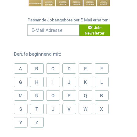
Passende Jobangebote per E-Mail erhalten:
Job-
Newsletter
Berufe beginnend mit:
A
B
C
D
E
F
G
H
I
J
K
L
M
N
O
P
Q
R
S
T
U
V
W
X
Y
Z