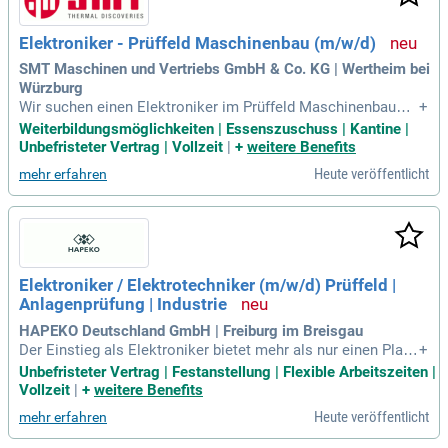
Elektroniker - Prüffeld Maschinenbau (m/w/d)
SMT Maschinen und Vertriebs GmbH & Co. KG | Wertheim bei
Würzburg
Wir suchen einen Elektroniker im Prüffeld Maschinenbau
+
(m/w/d), der unsere Maschinen durch Endkontrollen optimi
Weiterbildungsmöglichkeiten | Essenszuschuss | Kantine |
ert. Ihre Aufgaben umfassen das Einrichten und den effizient
Unbefristeter Vertrag | Vollzeit
|
+
weitere Benefits
en Einsatz von Mess- und Prüfeinrichtungen. Sie evaluieren
Heute veröffentlicht
mehr erfahren
und dokumentieren die Messergebnisse eigenständig, währ
end Sie elektronische Baugruppen testen. Ihre Fehleranalys
en und -behebungen sind entscheidend für die Qualitätssich
erung. Eine abgeschlossene Ausbildung als Elektroniker in r
elevanten Fachrichtungen ist erforderlich. Technisches Vers
tändnis und Erfahrung mit Prüfmitteln sowie ERP-Systemen
Elektroniker / Elektrotechniker (m/w/d) Prüffeld |
sind von Vorteil für Ihren Erfolg in dieser spannenden Positi
Anlagenprüfung | Industrie
on.
HAPEKO Deutschland GmbH | Freiburg im Breisgau
Der Einstieg als Elektroniker bietet mehr als nur einen Platz
+
im Prüffeld. Bei uns lernen Sie das Unternehmen und seine
Unbefristeter Vertrag | Festanstellung | Flexible Arbeitszeiten |
Produkte von Grund auf kennen. In den ersten Monaten arbe
Vollzeit
|
+
weitere Benefits
iten Sie eng mit Kolleginnen und Kollegen aus Montage und
Heute veröffentlicht
mehr erfahren
Service zusammen. So erkennen Sie nicht nur den Aufbau, s
ondern auch die Fehlerursachen. Nach dieser Einarbeitung p