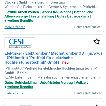
Stockert GmbH | Freiburg im Breisgau
Werden Sie Elektroniker für Geräte & Systeme im Prüffeld b
+
ei Stockert, dem Weltmarktführer in der Medizintechnik. Sie
Flexible Arbeitszeiten | Work-Life-Balance | Betriebliche
tragen aktiv zur Verbesserung der Lebensqualität von Millio
Altersvorsorge | Festanstellung | Gutes Betriebsklima
|
nen Menschen weltweit bei. Ihr spannendes Aufgabengebiet
+
weitere Benefits
umfasst die Prüfung und Inbetriebnahme elektronischer Bau
Heute veröffentlicht
mehr erfahren
gruppen sowie elektromechanischer Systeme. Zudem führe
n Sie sicherheitstechnische Prüfungen nach aktuellen Norm
en durch und analysieren Fehler. Durch gezielte Reparaturen
und die Erstellung von Prüfdokumentationen optimieren Sie
unsere Prüfprozesse nachhaltig. Bewerben Sie sich jetzt un
d gestalten Sie die Zukunft der Medizintechnik mit uns!
Elektriker / Elektroniker / Mechatroniker OST (m/w/d)
- IPH Institut "Prüffeld für elektrische
Hochleistungstechnik" GmbH
IPH Institut "Prüffeld für elektrische Hochleistungstechnik"
GmbH | Berlin
KEMA Labs in Berlin Marzahn sucht einen engagierten Elekt
+
riker / Elektroniker / Mechatroniker OST (m/w/d) in Vollzei
Gutes Betriebsklima | Unbefristeter Vertrag | Vollzeit
|
t. Diese spannende Position bietet die Möglichkeit, an innov
+
weitere Benefits
ativen Prüfprojekten zu arbeiten und sich beruflich weiterzu
Heute veröffentlicht
mehr erfahren
entwickeln. Als Prüffeldmechaniker sind Sie verantwortlich
für die Durchführung von Prüfaufbauten sowie Mess- und St
euerungsaufgaben. Sie garantieren die Sicherheit während d