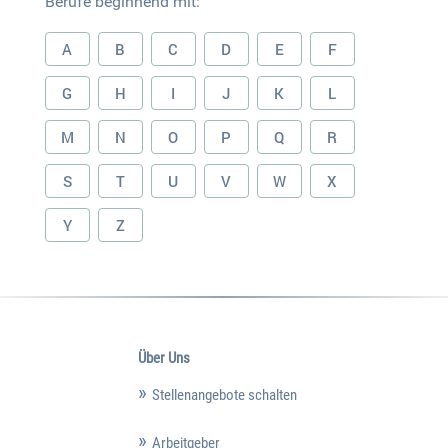
Berufe beginnend mit:
A
B
C
D
E
F
G
H
I
J
K
L
M
N
O
P
Q
R
S
T
U
V
W
X
Y
Z
Über Uns
Stellenangebote schalten
Arbeitgeber