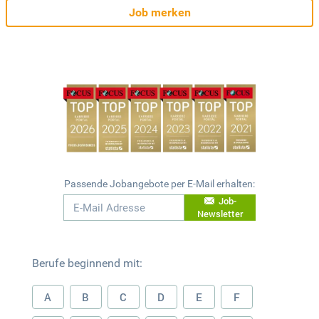
Job merken
Passende Jobangebote per E-Mail erhalten:
Job-
Newsletter
Berufe beginnend mit:
A
B
C
D
E
F