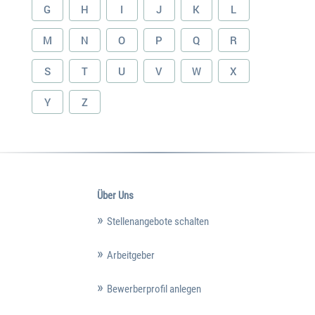
G
H
I
J
K
L
M
N
O
P
Q
R
S
T
U
V
W
X
Y
Z
Über Uns
Stellenangebote schalten
Arbeitgeber
Bewerberprofil anlegen