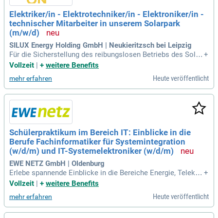
Elektriker/in - Elektrotechniker/in - Elektroniker/in -
technischer Mitarbeiter in unserem Solarpark
(m/w/d)
SILUX Energy Holding GmbH | Neukieritzsch bei Leipzig
Für die Sicherstellung des reibungslosen Betriebs des Solar
+
park Witznitz (Module, Wechselrichter, Mittelspannungstran
Vollzeit
|
+
weitere Benefits
sformatoren) suchen wir einen Elektriker mit Führerschein,
Heute veröffentlicht
mehr erfahren
der unser Team bei der Wartung und Instandhaltung der elek
trischen Anlagen
Schülerpraktikum im Bereich IT: Einblicke in die
Berufe Fachinformatiker für Systemintegration
(w/d/m) und IT-Systemelektroniker (w/d/m)
EWE NETZ GmbH | Oldenburg
Erlebe spannende Einblicke in die Bereiche Energie, Teleko
+
mmunikation und IT. Unser Praktikum vermittelt dir praxisna
Vollzeit
|
+
weitere Benefits
he Kenntnisse in modernen IT-Infrastrukturen und Netzwerk
Heute veröffentlicht
mehr erfahren
en. Du lernst, wie Access- und Transportnetze sowie Breitba
ndlösungen funktionieren und technische Störungen analysi
ert werden. Begleite unsere Fachkräfte bei Außendiensteins