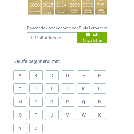
Passende Jobangebote per E-Mail erhalten:
Job-
Newsletter
Berufe beginnend mit:
A
B
C
D
E
F
G
H
I
J
K
L
M
N
O
P
Q
R
S
T
U
V
W
X
Y
Z