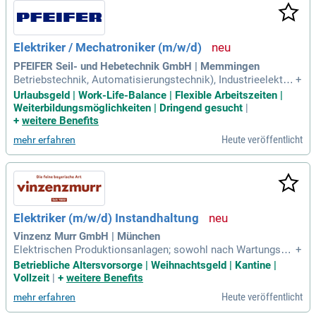
ätzen und erlebe technische Prozesse hautnah. Die Dauer d
es Praktikums beträgt maximal zwei Wochen und findet in O
ldenburg statt. Nutze die Chance, Teil einer wichtigen Missi
Elektriker / Mechatroniker (m/w/d)
on für eine nachhaltige Energieversorgung zu werden – bewi
rb dich jetzt!
PFEIFER Seil- und Hebetechnik GmbH | Memmingen
Betriebstechnik, Automatisierungstechnik), Industrieelektrik
+
er oder Mechatroniker (m/w/d); Erfahrung in der Montage u
Urlaubsgeld | Work-Life-Balance | Flexible Arbeitszeiten |
nd Inbetriebnahme elektrischer und mechanischer Anlagen i
Weiterbildungsmöglichkeiten | Dringend gesucht
|
st wünschenswert; Kenntnisse in der Steuerungstechnik und
+
weitere Benefits
Verdrahtung von Schaltschränken
Heute veröffentlicht
mehr erfahren
Elektriker (m/w/d) Instandhaltung
Vinzenz Murr GmbH | München
Elektrischen Produktionsanlagen; sowohl nach Wartungsplä
+
nen als auch anlassbezogen; Eigenständige Fehler- und Stör
Betriebliche Altersvorsorge | Weihnachtsgeld | Kantine |
ungsanalyse auf Basis der Meldungen der Fachabteilungen
Vollzeit
|
+
weitere Benefits
sowie nachhaltige Behebung der Störungen; Analyse von Fe
Heute veröffentlicht
mehr erfahren
hlern und Störungen an elektronischen