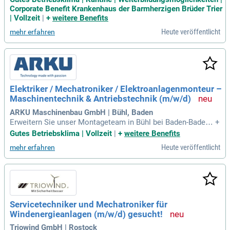
erkstatt – Elektriker mit Meister- oder Technikerabschluss
Corporate Benefit Krankenhaus der Barmherzigen Brüder Trier
(w/m/d): Ihr Auftrag bei uns: Sie vertreten die Leitung der El
| Vollzeit
|
+
weitere Benefits
ektrowerkstatt
Heute veröffentlicht
mehr erfahren
Elektriker / Mechatroniker / Elektroanlagenmonteur –
Maschinentechnik & Antriebstechnik (m/w/d)
ARKU Maschinenbau GmbH | Bühl, Baden
Erweitern Sie unser Montageteam in Bühl bei Baden-Baden
+
als engagierter Elektriker oder Mechatroniker.
Gutes Betriebsklima | Vollzeit
|
+
weitere Benefits
Heute veröffentlicht
mehr erfahren
Servicetechniker und Mechatroniker für
Windenergieanlagen (m/w/d) gesucht!
Triowind GmbH | Rostock