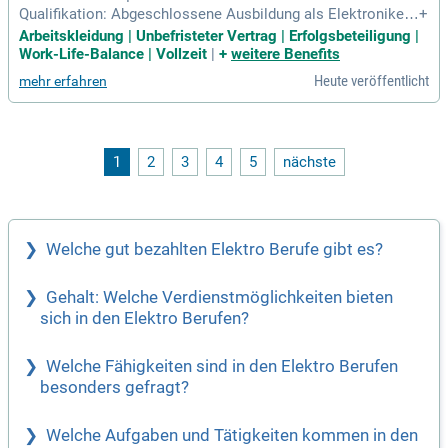
Qualifikation: Abgeschlossene Ausbildung als Elektroniker, I
+
ndustriemechaniker, Mechatroniker oder in einem vergleich
Arbeitskleidung | Unbefristeter Vertrag | Erfolgsbeteiligung |
baren technischen Beruf – mit deinem Fachwissen und han
Work-Life-Balance | Vollzeit
|
+
weitere Benefits
dwerklichem Können sorgst du für Qualität und Sicherheit.
Heute veröffentlicht
mehr erfahren
1
2
3
4
5
nächste
Welche gut bezahlten Elektro Berufe gibt es?
Gehalt: Welche Verdienstmöglichkeiten bieten
sich in den Elektro Berufen?
Welche Fähigkeiten sind in den Elektro Berufen
besonders gefragt?
Welche Aufgaben und Tätigkeiten kommen in den