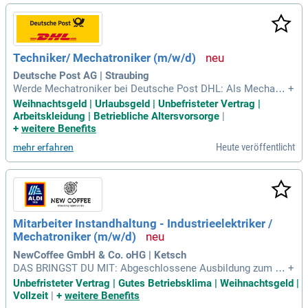
Techniker/ Mechatroniker (m/w/d)
Deutsche Post AG | Straubing
Werde Mechatroniker bei Deutsche Post DHL: Als Mechatro
+
niker im Bereich Betriebstechnik sorgst du dafür, dass unser
Weihnachtsgeld | Urlaubsgeld | Unbefristeter Vertrag |
e Förderanlagen für Briefe, Waren und Pakete reibungslos la
Arbeitskleidung | Betriebliche Altersvorsorge
|
ufen!
+
weitere Benefits
Heute veröffentlicht
mehr erfahren
Mitarbeiter Instandhaltung - Industrieelektriker /
Mechatroniker (m/w/d)
NewCoffee GmbH & Co. oHG | Ketsch
DAS BRINGST DU MIT: Abgeschlossene Ausbildung zum El
+
ektriker oder Mechatroniker, idealerweise mit Weiterbildung
Unbefristeter Vertrag | Gutes Betriebsklima | Weihnachtsgeld |
zum Techniker, Meister oder vergleichbares; Idealerweise Er
Vollzeit
|
+
weitere Benefits
fahrung in der Instandhaltung von Produktionsanlagen; Berei