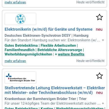
Heute veröffentlicht
mehr erfahren
tschaft zur Schichtarbeit
Elektronikerin (w/m/d) für Geräte und Systeme
Deutsches Elektronen-Synchrotron DESY | Hamburg
Für den Standort Hamburg suchen wir: Elektronikerin (w/m/
+
d) für Geräte und Systeme: Entgeltgruppe 8; Befristet: 2 Jahr
Gutes Betriebsklima | Flexible Arbeitszeiten |
e; Start: 01.11.2026; ID: FHMA018/2026; Bewerbungsschlus
Familienfreundlich | Betriebliche Altersvorsorge |
s: 31.08.2026; Vollzeit/Teilzeit: Das Deutsche Elektronen-Sy
Weiterbildungsmöglichkeiten
|
+
weitere Benefits
nchrotron DESY mit
Heute veröffentlicht
mehr erfahren
Stellvertretende Leitung Elektrowerkstatt – Elektriker
mit Meister- oder Technikerabschluss (w/m/d)
Krankenhaus der Barmherzigen Brüder Trier | Trier
Für unser 12-köpfiges Team der Elektrowerkstatt suchen wir
+
frühestens ab 01.10.2026: Stellvertretende Leitung Elektrow
Gutes Betriebsklima | Kantine | Weiterbildungsmöglichkeiten |