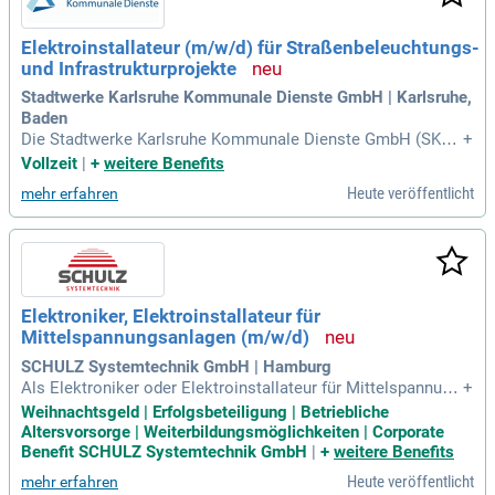
Elektroinstallateur (m/w/d) für Straßenbeleuchtungs-
und Infrastrukturprojekte
Stadtwerke Karlsruhe Kommunale Dienste GmbH | Karlsruhe,
Baden
Die Stadtwerke Karlsruhe Kommunale Dienste GmbH (SKD)
+
sucht einen Elektroinstallateur (m/w/d) für spannende Straß
Vollzeit
|
+
weitere Benefits
enbeleuchtungs- und Infrastrukturprojekte. Gegründet im Ja
Heute veröffentlicht
mehr erfahren
hr 2022, bietet die SKD umfassende Dienstleistungen rund u
m die Beleuchtung von Straßen, Wegen und Plätzen. Zu dein
en Aufgaben gehören der Neubau und die Instandsetzung vo
n Beleuchtungs- und Verkehrsanlagen, einschließlich Kabelv
erlegung. Du montierst Rohrsysteme, Masten und Schaltsch
ränke für moderne Verkehrssignalanlagen. Auch die Fehlers
Elektroniker, Elektroinstallateur für
uche und Instandhaltungsarbeiten im Beleuchtungsnetz falle
Mittelspannungsanlagen (m/w/d)
n in deinen Verantwortungsbereich. Werde Teil eines innova
tiven Teams und gestalte die Infrastruktur der Stadt Karlsruh
SCHULZ Systemtechnik GmbH | Hamburg
e aktiv mit!
Als Elektroniker oder Elektroinstallateur für Mittelspannung
+
sanlagen (m/w/d) bist du zuständig für die Inbetriebnahme u
Weihnachtsgeld | Erfolgsbeteiligung | Betriebliche
nd Funktionsprüfung von Mittelspannungsschaltanlagen bis
Altersvorsorge | Weiterbildungsmöglichkeiten | Corporate
62 kV. Du gewährleistest die sichere Betriebsbereitschaft, in
Benefit SCHULZ Systemtechnik GmbH
|
+
weitere Benefits
dem du Transformatoren messst und prüfst. Bei der Installa
Heute veröffentlicht
mehr erfahren
tion achtest du auf eine fachgerechte Montage sämtlicher K