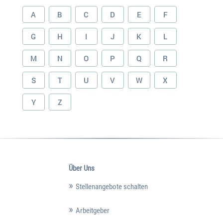
A
B
C
D
E
F
G
H
I
J
K
L
M
N
O
P
Q
R
S
T
U
V
W
X
Y
Z
Über Uns
Stellenangebote schalten
Arbeitgeber