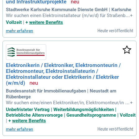
und Infrastrukturprojekte
Vergütung in unserem Team!
Stadtwerke Karlsruhe Kommunale Dienste GmbH | Karlsruhe
Wir suchen einen Elektroinstallateur (m/w/d) für Straßenbel
+
euchtungs- und Infrastrukturprojekte. Zu deinen Aufgaben g
Vollzeit
|
+
weitere Benefits
ehören Neubau, Instandsetzung sowie die Montage von Bel
Heute veröffentlicht
mehr erfahren
euchtungs- und Verkehrsanlagen. Du nutzt dabei deine fundi
erten elektrotechnischen Kenntnisse und deine Berufserfahr
ung. Zudem bist du ein Teamplayer, arbeitest eigenverantwo
rtlich und hast mindestens einen Führerschein der Klasse B.
Wir bieten dir ein interessantes und vielseitiges Aufgabenfel
d in einem motivierten Team mit flexiblen Arbeitszeiten und
Elektronikerin / Elektroniker, Elektromonteurin /
attraktiven Sozialleistungen. Bewerbe dich jetzt und starte d
Elektromonteur, Elektroinstallateurin /
eine Karriere in einem zukunftssicheren Berufsfeld!
Elektroinstallateur oder Elektrikerin / Elektriker
(w/m/d)
Bundesanstalt für Immobilienaufgaben | Neustadt am
Rübenberge
Wir suchen eine/einen Elektroniker/in, Elektromonteur/in o
+
der Elektroinstallateur/in (w/m/d) für unser Facility Manage
Unbefristeter Vertrag | Weiterbildungsmöglichkeiten |
ment in Neustadt am Rübenberge. Die Anstellung erfolgt un
Betriebliche Altersvorsorge | Gesundheitsprogramme | Vollzeit
befristet, mit Eingruppierung bis Entgeltgruppe 6 TVöD Bund
|
+
weitere Benefits
bei Erfüllung der Voraussetzungen. Bewerben Sie sich jetzt
Heute veröffentlicht
mehr erfahren
bei der Bundesanstalt für Immobilienaufgaben (BImA), dem I
mmobiliendienstleister des Bundes. Unsere über 7.000 Mita