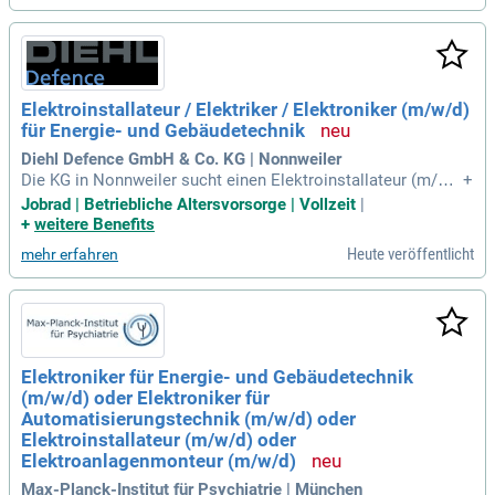
omponenten, einschließlich Endverschlüssen und Muffen. D
eine Ausbildung im elektrotechnischen Bereich bildet das F
undament deiner Kenntnisse. Erfahrungen im Mittelspannun
gsbereich sind vorteilhaft, aber nicht zwingend erforderlich.
Du bringst eine eigenständige, strukturierte Arbeitsweise mi
Elektroinstallateur / Elektriker / Elektroniker (m/w/d)
t und arbeitest gerne im Team.
für Energie- und Gebäudetechnik
Diehl Defence GmbH & Co. KG | Nonnweiler
Die KG in Nonnweiler sucht einen Elektroinstallateur (m/w/
+
d) für Energie- und Gebäudetechnik. Zu Ihren Aufgaben gehö
Jobrad | Betriebliche Altersvorsorge | Vollzeit
|
ren Elektroinstallationsarbeiten sowie die Anbindung elektri
+
weitere Benefits
scher Maschinen. Zudem sind Sie für die selbstständige Wa
Heute veröffentlicht
mehr erfahren
rtung und Instandhaltung haustechnischer Anlagen verantw
ortlich. Schaltpläne prüfen und Schaltschrankerweiterungen
planen, gehören ebenfalls zu Ihrem Tätigkeitsfeld. Sie führe
n Funktionsprüfungen von elektrotechnischen Geräten durc
h und koordinieren die Betreuung von Fremdfirmen. Vorauss
etzung ist eine abgeschlossene Berufsausbildung als Elektr
Elektroniker für Energie- und Gebäudetechnik
oniker (m/w/d) und mehrjährige Erfahrung in der Elektroinst
(m/w/d) oder Elektroniker für
allation.
Automatisierungstechnik (m/w/d) oder
Elektroinstallateur (m/w/d) oder
Elektroanlagenmonteur (m/w/d)
Max-Planck-Institut für Psychiatrie | München