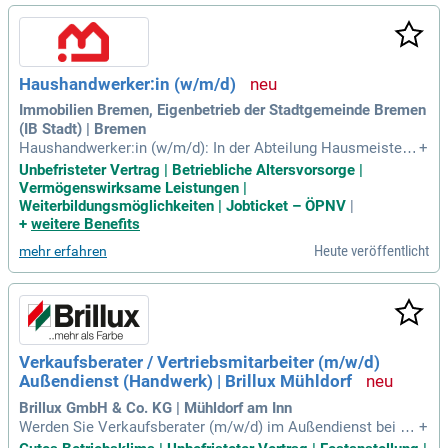
Haushandwerker:in (w/m/d)
Immobilien Bremen, Eigenbetrieb der Stadtgemeinde Bremen
(IB Stadt) | Bremen
Haushandwerker:in (w/m/d): In der Abteilung Hausmeisterdi
+
enste. Ihr Einsatz erfolgt bei der Polizei Bremen grundsätzli
Unbefristeter Vertrag | Betriebliche Altersvorsorge |
ch am Standort Niedersachsendamm. Darüber hinaus betre
Vermögenswirksame Leistungen |
uen Sie weitere Dienststellen im gesamten Stadtgebiet.
Weiterbildungsmöglichkeiten | Jobticket – ÖPNV
|
+
weitere Benefits
Heute veröffentlicht
mehr erfahren
Verkaufsberater / Vertriebsmitarbeiter (m/w/d)
Außendienst (Handwerk) | Brillux Mühldorf
Brillux GmbH & Co. KG | Mühldorf am Inn
Werden Sie Verkaufsberater (m/w/d) im Außendienst bei Bri
+
llux in Mühldorf! In dieser Schlüsselposition verbinden Sie V