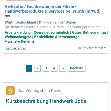
Verkäufer / Fachberater in der Filiale -
Handwerksprodukte & Services bei Würth (m/w/d)
Würth Deutschland | Dillingen an der Donau
Sie beraten unsere Kunden aus dem Handwerk persönlich v
+
or Ort zu über 5.000 Produkten und unterstützen sie bei kurz
Arbeitskleidung | Quereinstieg möglich | Gutes Betriebsklima |
fristigem Sofortbedarf; vom Befestigungsmaterial über Wer
Weihnachtsgeld | Betriebliche Altersvorsorge
|
kzeuge bis hin zu Arbeitskleidung und chemisch-technische
+
weitere Benefits
n Produkten.
Heute veröffentlicht
mehr erfahren
1
2
3
4
5
nächste
Das Wichtigste in Kürze
Kurzbeschreibung Handwerk Jobs