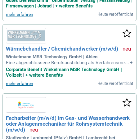
Gutes Betriebsklima | Unbefristeter Vertrag | Festanstellung |
ertrieb mit echter Partnerschaft. Sie beraten einen festen Ku
Firmenwagen | Jobrad
|
+
weitere Benefits
ndenstamm und gewinnen aktiv neue Kunden aus Handwerk
Heute veröffentlicht
mehr erfahren
und Fachhandel in der Region Altötting und Rottal-Inn. Ihre V
erantwortung umfasst die ganzheitliche Beratung zu betrieb
swirtschaftlichen und technischen Themen rund um unser u
mfassendes Vollsortiment. Durch enge Zusammenarbeit mi
t unserem Innendienst entwickeln Sie praxisnahe Lösungen.
Nutzen Sie die Chance, Teil eines dynamischen Teams zu w
Wärmebehandler / Chemiehandwerker (m/w/d)
erden und Ihre Stärken in einem engagierten Umfeld einzubri
ngen!
Winkelmann MSR Technology GmbH | Ahlen
Eine abgeschlossene Berufsausbildung als Verfahrensmech
+
aniker/in, Chemiehandwerker oder eine vergleichbare Qualifi
Corporate Benefit Winkelmann MSR Technology GmbH |
kation; Mehrjährige Berufserfahrung im Produktionsbereich
Vollzeit
|
+
weitere Benefits
der Wärmebehandlung; Eine selbstständige und strukturierte
Heute veröffentlicht
mehr erfahren
Arbeitsweise; Bereitschaft
Facharbeiter (m/w/d) im Gas- und Wasserhandwerk
oder Anlagenmechaniker für Rohrsystemtechnik
(m/w/d)
Stadtwerke Lambrecht (Pfalz) GmbH | Lambrecht bei