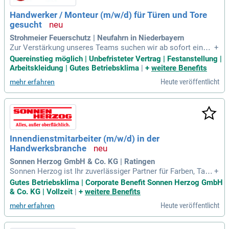
Handwerker / Monteur (m/w/d) für Türen und Tore
gesucht
Strohmeier Feuerschutz | Neufahrn in Niederbayern
Zur Verstärkung unseres Teams suchen wir ab sofort einen
+
zuverlässigen und handwerklich geschickten Mitarbeiter
Quereinstieg möglich | Unbefristeter Vertrag | Festanstellung |
(m/w/d) in Vollzeit.
Arbeitskleidung | Gutes Betriebsklima
|
+
weitere Benefits
Heute veröffentlicht
mehr erfahren
Innendienstmitarbeiter (m/w/d) in der
Handwerksbranche
Sonnen Herzog GmbH & Co. KG | Ratingen
Sonnen Herzog ist Ihr zuverlässiger Partner für Farben, Tape
+
ten, Bodenbeläge und Werkzeug in Nordrhein-Westfalen. Mit
Gutes Betriebsklima | Corporate Benefit Sonnen Herzog GmbH
über 140 engagierten Mitarbeitenden in der 5. Generation ve
& Co. KG | Vollzeit
|
+
weitere Benefits
reinen wir Tradition und moderne Serviceansprüche. Unsere
Heute veröffentlicht
mehr erfahren
familiäre Unternehmenskultur sorgt für schnelle Entscheidu
ngen und ein positives Arbeitsklima. Als Teil der Sonnenban
de beraten Sie sowohl Bestands- als auch Neukunden persö