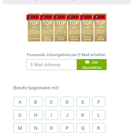
Passende Jobangebote per E-Mail erhalten:
Job-
Newsletter
Berufe beginnend mit:
A
B
C
D
E
F
G
H
I
J
K
L
M
N
O
P
Q
R