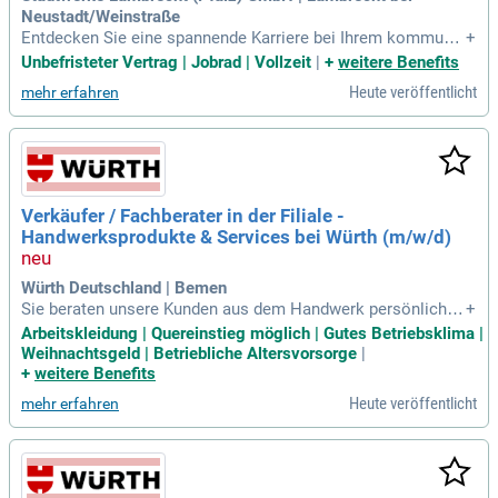
Neustadt/Weinstraße
Entdecken Sie eine spannende Karriere bei Ihrem kommunal
+
en Stadtwerk in Lambrecht (Pfalz)! Wir versorgen unsere Ku
Unbefristeter Vertrag | Jobrad | Vollzeit
|
+
weitere Benefits
ndinnen und Kunden zuverlässig mit Strom, Gas und Trinkwa
Heute veröffentlicht
mehr erfahren
sser. Werden Sie Teil unseres engagierten Teams und übern
ehmen Sie Aufgaben wie die Montage von Gas- und Wasser
zählern sowie die Wartung von Versorgungsanlagen. Wir su
chen motivierte Mitarbeitende mit einer abgeschlossenen A
usbildung im Bereich Gas/Wasser und Führerschein Klasse
B. Profitieren Sie von einem unbefristeten und zukunftssich
Verkäufer / Fachberater in der Filiale -
eren Anstellungsverhältnis in einem regional bedeutenden U
Handwerksprodukte & Services bei Würth (m/w/d)
nternehmen. Bewerben Sie sich jetzt und gestalten Sie die E
nergiezukunft mit uns zusammen!
Würth Deutschland | Bemen
Sie beraten unsere Kunden aus dem Handwerk persönlich v
+
or Ort zu über 5.000 Produkten und unterstützen sie bei kurz
Arbeitskleidung | Quereinstieg möglich | Gutes Betriebsklima |
fristigem Sofortbedarf; vom Befestigungsmaterial über Wer
Weihnachtsgeld | Betriebliche Altersvorsorge
|
kzeuge bis hin zu Arbeitskleidung und chemisch-technische
+
weitere Benefits
n Produkten.
Heute veröffentlicht
mehr erfahren