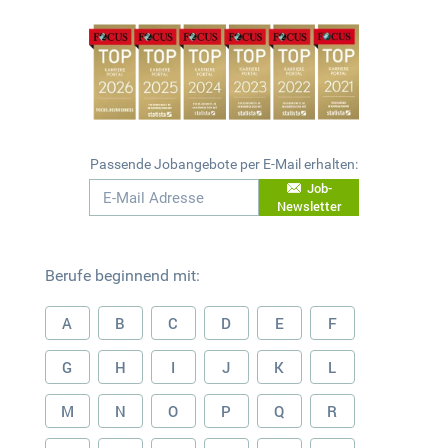
Passende Jobangebote per E-Mail erhalten:
Job-
Newsletter
Berufe beginnend mit:
A
B
C
D
E
F
G
H
I
J
K
L
M
N
O
P
Q
R