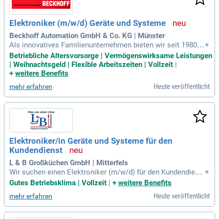
Elektroniker (m/w/d) Geräte und Systeme
Beckhoff Automation GmbH & Co. KG | Münster
Als innovatives Familienunternehmen bieten wir seit 1980
+
maßgeschneiderte Automatisierungssysteme auf Basis mo
Betriebliche Altersvorsorge | Vermögenswirksame Leistungen
dernster PC-technologie. Mit über 5.450 Mitarbeitenden und
| Weihnachtsgeld | Flexible Arbeitszeiten | Vollzeit
|
einem Umsatz von 1,24 Mrd. Euro sind wir in mehr als 75 Lä
+
weitere Benefits
ndern vertreten. Unsere Niederlassung in Münster ist spezia
Heute veröffentlicht
mehr erfahren
lisiert auf Embedded Computing und entwickelt hochwertig
e Computerboards für industrielle Anwendungen. Dank erfa
hrener Spezialisten schaffen wir individuelle Lösungen, pass
end zu spezifischen Anforderungen. Wir bedienen verschied
enste Industriezweige, darunter Telekommunikation und Me
dizintechnik, mit unseren leistungsstarken Produkten. Unser
Elektroniker/in Geräte und Systeme für den
umfangreicher Service begleitet Projekte von der ersten Ide
Kundendienst
e bis zur finalen Inbetriebnahme, einschließlich BIOS-Anpas
sungen.
L & B Großküchen GmbH | Mitterfels
Wir suchen einen Elektroniker (m/w/d) für den Kundendiens
+
t in Vollzeit. Ihre Aufgaben umfassen den Einbau von Küche
Gutes Betriebsklima | Vollzeit
|
+
weitere Benefits
ngeräten wie Spülmaschinen, Herde und Heißluftdämpfer in
Heute veröffentlicht
mehr erfahren
Großküchen. Außerdem sind Sie für Reparatur- und Servicea
rbeiten bei unseren Kunden verantwortlich. Voraussetzung i
st eine abgeschlossene Ausbildung im Bereich Kundendiens