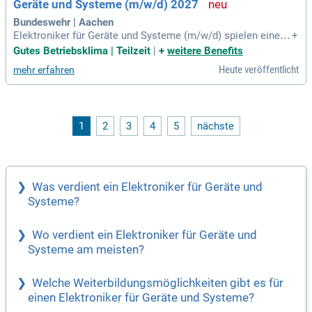
Geräte und Systeme (m/w/d) 2027
n in einem sicheren Job.
Bundeswehr | Aachen
Elektroniker für Geräte und Systeme (m/w/d) spielen eine e
+
ntscheidende Rolle in der Herstellung und Instandhaltung vo
Gutes Betriebsklima | Teilzeit
|
+
weitere Benefits
n Kommunikations- und Informationstechnologien. Sie über
Heute veröffentlicht
mehr erfahren
wachen Abläufe, nehmen Systeme in Betrieb und erstellen F
ertigungsunterlagen. Zu ihren Aufgaben gehört das Einrichte
n von Maschinen und die Konfiguration von Software. Zude
m führen sie Qualitätskontrollen durch und beraten Kunden
zu den Geräten. Für die Ausbildung ist ein qualifizierter Hau
1
2
3
4
5
nächste
pt- oder Realschulabschluss erforderlich, wobei gute Noten
in Deutsch, Mathematik und naturwissenschaftlichen Fäche
rn wichtig sind. Bewerben Sie sich jetzt und starten Sie Ihre
Karriere in einem zukunftsweisenden Beruf!
Was verdient ein Elektroniker für Geräte und
Systeme?
Wo verdient ein Elektroniker für Geräte und
Systeme am meisten?
Welche Weiterbildungsmöglichkeiten gibt es für
einen Elektroniker für Geräte und Systeme?