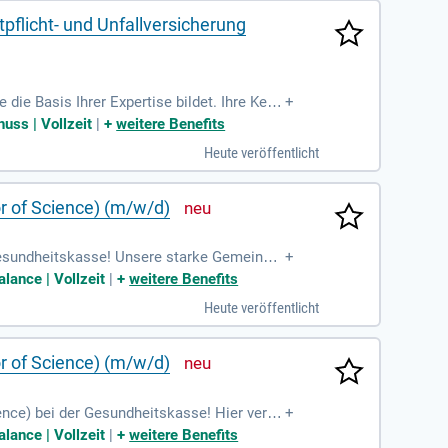
flicht- und Unfallversicherung
die Basis Ihrer Expertise bildet. Ihre Kenn
+
rfahrung in der Betreuung von Kliniken, Pfle
uss | Vollzeit
|
+
weitere Benefits
cheidend für unseren gemeinsamen Erfolg.
Heute veröffentlicht
herrschen Sie MS-Office, insbesondere Exce
r of Science) (m/w/d)
Gesundheitskasse! Unsere starke Gemeinsc
+
ersicherten gesund bleiben. Durch die Ko
lance | Vollzeit
|
+
weitere Benefits
. An der Hochschule Rosenheim studierst d
Heute veröffentlicht
kunft. Nach nur acht Semestern kannst du
zenden Umfeld stetig weiter!
r of Science) (m/w/d)
nce) bei der Gesundheitskasse! Hier verei
+
on einer praxisnahen Ausbildung und einem f
lance | Vollzeit
|
+
weitere Benefits