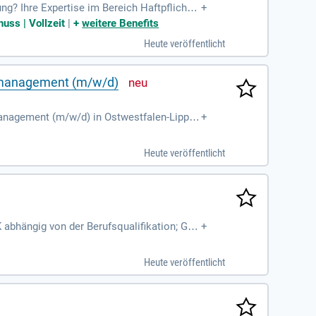
g? Ihre Expertise im Bereich Haftpflicht-V
+
e Erfahrungen in der Betreuung von Klinike
uss | Vollzeit
|
+
weitere Benefits
nseren gemeinsamen Erfolg und die Zufried
Heute veröffentlicht
dem bringen Sie solide IT-Kenntnisse in MS-
nsmanagement (m/w/d)
smanagement (m/w/d) in Ostwestfalen-Lippe/
+
ng des Netzwerks voran. Sie fungieren als A
sen zu moderieren. Ihre Aufgaben umfasse
Heute veröffentlicht
edern. Zudem identifizieren Sie Trends und
rung. Bewerben Sie sich jetzt und gestalten
 abhängig von der Berufsqualifikation; Ges
+
ten mit Kostenübernahme
Heute veröffentlicht