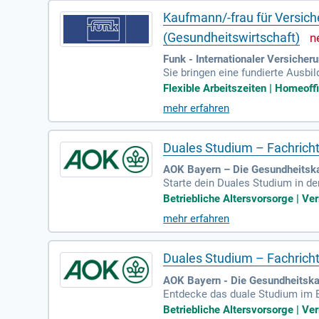
Kaufmann/-frau für Versich
(Gesundheitswirtschaft)
Funk - Internationaler Versiche
Sie bringen eine fundierte Ausbi
tnisse in der Haftpflicht- und Un
Flexible Arbeitszeiten | Homeoff
geeinrichtungen oder im Bereich
mehr erfahren
Sie arbeiten organisiert und str
l, und sind bereit, sich in neue I
Duales Studium – Fachrich
AOK Bayern – Die Gesundheitska
Starte dein Duales Studium in d
haft setzt sich aus verschieden
Betriebliche Altersvorsorge | Ve
mbination von Studium und praxi
mehr erfahren
u „Management in der Gesundheit
den Bachelor of Science erwerbe
Duales Studium – Fachrich
AOK Bayern - Die Gesundheitsk
Entdecke das duale Studium im B
nen sich verschiedene Talente, u
Betriebliche Altersvorsorge | Ve