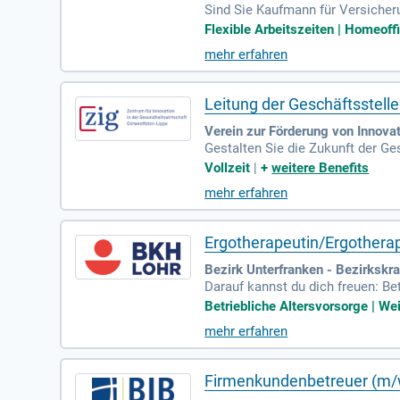
Sind Sie Kaufmann für Versicher
ersicherung macht Sie zu einem i
Flexible Arbeitszeiten | Homeoff
n und Pflegeeinrichtungen sind 
mehr erfahren
enheit der Kunden. Sie arbeiten o
Office, besonders Excel, mit und 
Leitung der Geschäftsstel
Verein zur Förderung von Innovat
Gestalten Sie die Zukunft der G
Bielefeld. In dieser Vollzeitstel
Vollzeit
|
+
weitere Benefits
nsprechpartner für Unternehmen
mehr erfahren
n die Sicherstellung der finanzi
initiieren branchenübergreifende
Sie die Gesundheitswirtschaft akt
Ergotherapeutin/Ergothera
Bezirk Unterfranken - Bezirksk
Darauf kannst du dich freuen: Be
undheitsmanagement- und Sporta
Betriebliche Altersvorsorge | We
mehr erfahren
Firmenkundenbetreuer (m/w