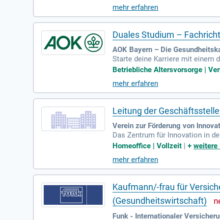
undierten Studium an der Hochsc
mehr erfahren
dung zum Sozialversicherungsfac
rtschaft und gestalte die Zukunft
Duales Studium – Fachrich
AOK Bayern – Die Gesundheitsk
Starte deine Karriere mit eine
erst du eine fundierte akademisc
Betriebliche Altersvorsorge | Ve
hzeitig absolvierst du eine drei
mehr erfahren
haft unterstützt dich dabei, de
Gesundheit unserer Versicherten
Leitung der Geschäftsstel
Verein zur Förderung von Innovat
Das Zentrum für Innovation in de
ionen und Gesundheit verschrieb
Homeoffice | Vollzeit
|
+
weitere
onen, darunter Kliniken, Untern
mehr erfahren
etablieren. Durch gezielte Proj
seine Mitglieder aktiv in ihren 
ken die Innovationskraft.
Kaufmann/-frau für Versich
(Gesundheitswirtschaft)
Funk - Internationaler Versiche