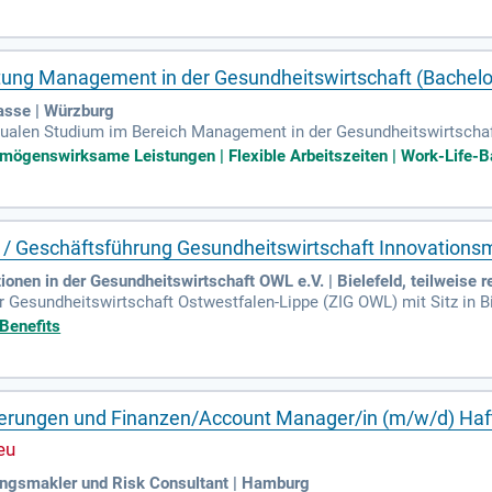
hule Rosenheim. Nach acht Semestern erhältst du deinen Bachelor-
hangestellten absolvierst. Unser Motto lautet: Gemeinsam stärker! 
 mit uns – bewirb dich jetzt!
tung Management in der Gesundheitswirtschaft (Bachelo
asse | Würzburg
m dualen Studium im Bereich Management in der Gesundheitswirtsch
he Ausbildung mit praktischen Erfahrungen. In nur acht Semestern e
rmögenswirksame Leistungen | Flexible Arbeitszeiten | Work-Life-Ba
jährige Ausbildung zum Sozialversicherungsfachangestellten in der 
ine Stärken zu entfalten und gemeinsam weiterzukommen. Werde Teil
 engagiert!
le / Geschäftsführung Gesundheitswirtschaft Innovatio
ionen in der Gesundheitswirtschaft OWL e.V. | Bielefeld, teilweise 
r Gesundheitswirtschaft Ostwestfalen-Lippe (ZIG OWL) mit Sitz in Bi
en. Als Entwicklungsagentur und Netzwerkgestalter bündelt es die K
 Benefits
ehmen und Forschungseinrichtungen. Ziel ist es, OWL als zukunftsw
ekte und Kooperationen werden neue Ansätze in der Gesundheitswirts
Anliegen und Interessen. Gemeinsam gestalten wir die Zukunft der Ge
erungen und Finanzen/Account Manager/in (m/w/d) Haftp
rungsmakler und Risk Consultant | Hamburg