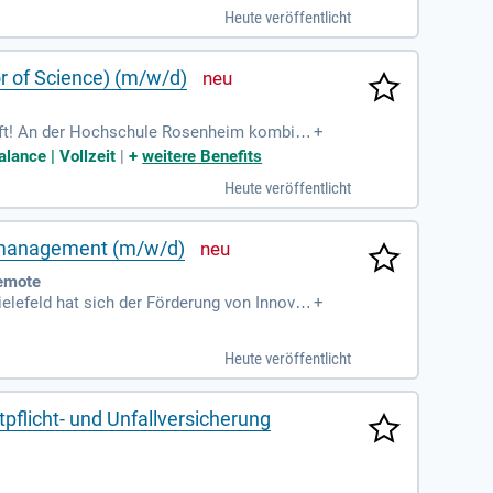
Abschluss, während du parallel die Ausbil
Heute veröffentlicht
Starte deine Karriere in der Gesundheitswi
r of Science) (m/w/d)
aft! An der Hochschule Rosenheim kombini
+
rwirbst du den Bachelor of Science. Gleic
lance | Vollzeit
|
+
weitere Benefits
Direktion Günzburg. Unsere starke Gemeinsc
Heute veröffentlicht
 eines dynamischen Teams, das sich für die
nsmanagement (m/w/d)
remote
elefeld hat sich der Förderung von Innovat
+
räfte von mehr als 40 Mitgliedsorganisati
eisenden Standort für Gesundheitswesen zu
Heute veröffentlicht
chaft entwickelt. Das ZIG OWL unterstützt
sundheitswirtschaft in der Region und stär
flicht- und Unfallversicherung