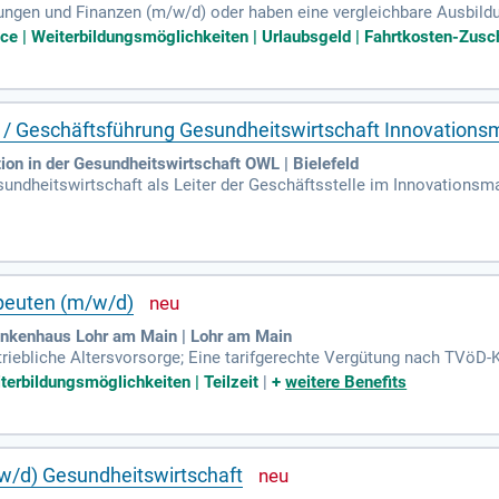
ungen und Finanzen (m/w/d) oder haben eine vergleichbare Ausbildun
dealen Kandidaten. Kenntnisse in der Unfallversicherung sowie erst
ice | Weiterbildungsmöglichkeiten | Urlaubsgeld | Fahrtkosten-Zusch
von Vorteil. Teamfähigkeit und Engagement sind entscheidend für u
rganisiert und strukturiert, um optimale Ergebnisse zu erzielen. Zu
sind bereit, sich in neue Systeme einzuarbeiten.
le / Geschäftsführung Gesundheitswirtschaft Innovatio
ion in der Gesundheitswirtschaft OWL | Bielefeld
esundheitswirtschaft als Leiter der Geschäftsstelle im Innovation
le führen Sie ein agiles Team und treiben die strategische Entwicklu
, KMUs, Forschungseinrichtungen und Kommunen, um deren Interes
ellen Basis durch Akquise von Fördermitteln und neuen Vereinsmitgli
 Innovationsprojekte in Bereichen wie Nachhaltigkeit und Digitalisie
iv mit!
peuten (m/w/d)
rankenhaus Lohr am Main | Lohr am Main
triebliche Altersvorsorge; Eine tarifgerechte Vergütung nach TVöD-K
ngebote; Interne und externe Fort- und Weiterbildungsmöglichkei
iterbildungsmöglichkeiten | Teilzeit
|
+
weitere Benefits
/d) Gesundheitswirtschaft