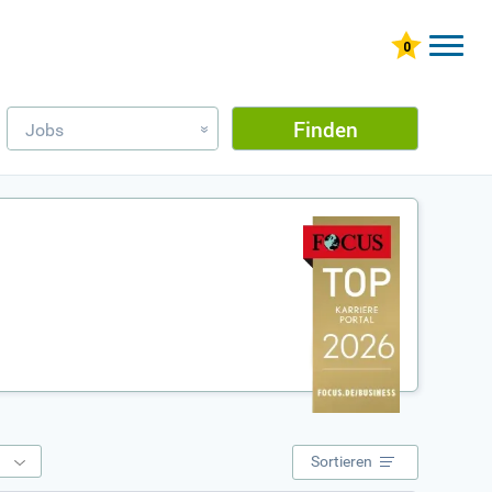
Finden
Jobs
»
e
Sortieren