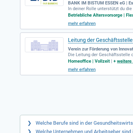
BANK IM BISTUM ESSEN eG | E
In deiner Rolle unterstützt du d
BISTUM ESSEN eG. Du pflegst reg
Betriebliche Altersvorsorge | Flex
xpertise im Firmenkundenkredi
mehr erfahren
est. Durch den Besuch von Fachv
er soliden Bankausbildung und fu
zu stärken!
Leitung der Geschäftsstell
Verein zur Förderung von Innovat
Die Leitung der Geschäftsstelle 
Möglichkeit im Gesundheitswesen
Homeoffice | Vollzeit
|
+
weitere
el ist es, OWL als führenden Sta
mehr erfahren
eitswirtschaft OWL e.V. ist Träg
hungseinrichtungen. Werden Sie 
Welche Berufe sind in der Gesundheitswirts
Welche Unternehmen und Arbeitgeber sind i