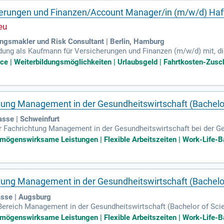
erungen und Finanzen/Account Manager/in (m/w/d) Haftp
rungsmakler und Risk Consultant | Berlin, Hamburg
ldung als Kaufmann für Versicherungen und Finanzen (m/w/d) mit, die 
fallversicherung sind hervorragend. Idealerweise verfügen Sie über E
ice | Weiterbildungsmöglichkeiten | Urlaubsgeld | Fahrtkosten-Zusch
 der Arzthaftung. Ihr Engagement und Ihre Teamfähigkeit sind ents
ukturiert, um höchste Kundenzufriedenheit zu garantieren. Zudem be
T-Systeme einzuarbeiten.
tung Management in der Gesundheitswirtschaft (Bachelo
sse | Schweinfurt
er Fachrichtung Management in der Gesundheitswirtschaft bei der 
en Talenten zusammen, die gemeinsam daran arbeiten, dass unsere V
rmögenswirksame Leistungen | Flexible Arbeitszeiten | Work-Life-Ba
snaher Ausbildung erhältst du das beste Wissen für deine Karriere
swirtschaft“ und machst damit einen wichtigen Schritt in deine Zu
n. Werde Teil unseres Teams und entwickle dich in einem unterstüt
tung Management in der Gesundheitswirtschaft (Bachelo
asse | Augsburg
ereich Management in der Gesundheitswirtschaft (Bachelor of Scie
m die Gesundheit unserer Versicherten zu fördern. Du profitierst v
rmögenswirksame Leistungen | Flexible Arbeitszeiten | Work-Life-Ba