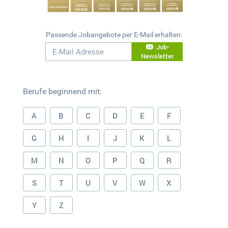
Passende Jobangebote per E-Mail erhalten:
Job-
Newsletter
Berufe beginnend mit:
A
B
C
D
E
F
G
H
I
J
K
L
M
N
O
P
Q
R
S
T
U
V
W
X
Y
Z