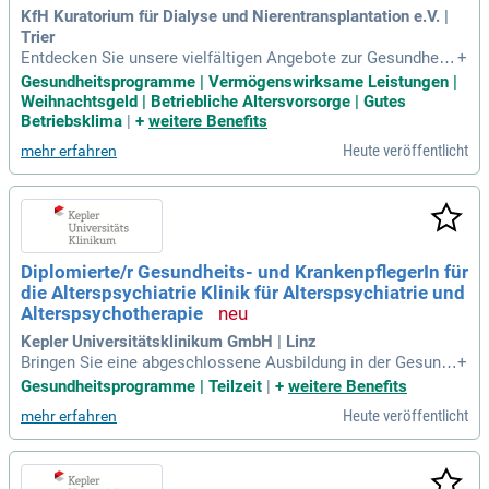
KfH Kuratorium für Dialyse und Nierentransplantation e.V. |
Trier
Entdecken Sie unsere vielfältigen Angebote zur Gesundheits
+
förderung, darunter Firmenfitness und Dienstradleasing. Mit
Gesundheitsprogramme | Vermögenswirksame Leistungen |
Fortbildungen im KfH-eigenen Bildungszentrum werden Sie
Weihnachtsgeld | Betriebliche Altersvorsorge | Gutes
optimal auf Ihre Aufgaben vorbereitet. Profitieren Sie von fin
Betriebsklima
|
+
weitere Benefits
anziellen Extras wie Fahrgeld, Zuschüssen und einem vollen
Heute veröffentlicht
mehr erfahren
13. Gehalt als Weihnachtsgeld. Zudem bieten wir eine betrie
bliche Altersversorgung und Unterstützung durch Gehaltsum
wandlung. Unsere kostenlose externe Mitarbeitendenberatu
ng (mein EAP) hilft Ihnen in sämtlichen Lebenslagen. Arbeit
en Sie in einem sinnstiftenden Beruf, in dem Sie Menschen
mit chronischen Nierenerkrankungen helfen und gleichzeitig
Diplomierte/r Gesundheits- und KrankenpflegerIn für
in einem kollegialen Umfeld wirken.
die Alterspsychiatrie Klinik für Alterspsychiatrie und
Alterspsychotherapie
Kepler Universitätsklinikum GmbH | Linz
Bringen Sie eine abgeschlossene Ausbildung in der Gesund
+
heits- und Krankenpflege mit? Verfügen Sie über gute IT-Ken
Gesundheitsprogramme | Teilzeit
|
+
weitere Benefits
ntnisse und kommunikationssicheres Deutsch? Dann erwar
Heute veröffentlicht
mehr erfahren
ten Sie bei uns spannende Herausforderungen in der ganzhe
itlichen Patientenversorgung!