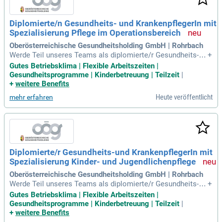
Diplomierte/n Gesundheits- und KrankenpflegerIn mit
Spezialisierung Pflege im Operationsbereich
Oberösterreichische Gesundheitsholding GmbH | Rohrbach
Werde Teil unseres Teams als diplomierte/r Gesundheits- u
+
nd Krankenpfleger/in mit Fokus auf den Operationsbereich!
Gutes Betriebsklima | Flexible Arbeitszeiten |
Wir bieten eine unbefristete Voll- oder Teilzeitanstellung un
Gesundheitsprogramme | Kinderbetreuung | Teilzeit
|
d ein attraktives Gehalt ab EUR 4.030,- monatlich plus Zulag
+
weitere Benefits
en.
Heute veröffentlicht
mehr erfahren
Diplomierte/r Gesundheits-und KrankenpflegerIn mit
Spezialisierung Kinder- und Jugendlichenpflege
Oberösterreichische Gesundheitsholding GmbH | Rohrbach
Werde Teil unseres Teams als diplomierte/r Gesundheits- u
+
nd Krankenpfleger/in mit Fokus auf Kinder- und Jugendliche
Gutes Betriebsklima | Flexible Arbeitszeiten |
npflege! Voll- oder Teilzeit (mind. 30 Std./Woche), unbefrist
Gesundheitsprogramme | Kinderbetreuung | Teilzeit
|
ete Dauerstelle, attraktives Gehalt ab EUR 4.030,- plus Zulag
+
weitere Benefits
en.