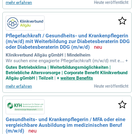
Heute veröffentlicht
mehr erfahren
Pflegefachkraft / Gesundheits- und Krankenpflegerin
(m/w/d) mit Weiterbildung zur Diabetesberaterin DDG
oder Diabetesberaterin DDG (m/w/d)
Klinikverbund Allgäu gGmbH | Mindelheim
Wir suchen eine engagierte Pflegefachkraft (m/w/d) mit ein
+
er Weiterbildung zur Diabetesberaterin DDG oder einer vergl
Gutes Betriebsklima | Weiterbildungsmöglichkeiten |
eichbaren Qualifikation. Ihre Aufgaben umfassen die eigenst
Betriebliche Altersvorsorge | Corporate Benefit Klinikverbund
ändige Betreuung von Patienten und die verständliche Vermi
Allgäu gGmbH | Teilzeit
|
+
weitere Benefits
ttlung medizinischer Inhalte. Über eine flexible Einsatzbereit
Heute veröffentlicht
mehr erfahren
schaft in Mindelheim und Ottobeuren freuen wir uns besond
ers. Sie profitieren von einem abwechslungsreichen Aufgab
engebiet und einem wertschätzenden Miteinander im interdi
sziplinären Team. Außerdem bieten wir eine strukturierte Ei
narbeitung, regelmäßige Fortbildungen und eine arbeitgeber
finanzierte Altersvorsorge. Nutzen Sie zudem unsere Corpor
Gesundheits- und Krankenpflegerin / MFA oder eine
ate Benefits mit attraktiven Mitarbeiterrabatten und die Mög
vergleichbare Ausbildung im medizinischen Beruf
lichkeit zum E-Bike Leasing.
(m/w/d)