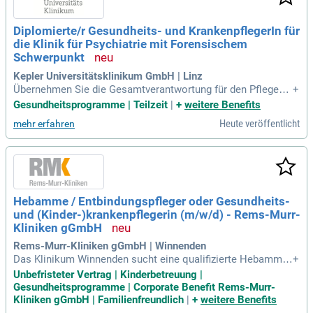
Diplomierte/r Gesundheits- und KrankenpflegerIn für
die Klinik für Psychiatrie mit Forensischem
Schwerpunkt
Kepler Universitätsklinikum GmbH | Linz
Übernehmen Sie die Gesamtverantwortung für den Pflegepr
+
ozess gemäß Gesundheits- und Krankenpflegegesetz. Deleg
Gesundheitsprogramme | Teilzeit
|
+
weitere Benefits
ieren und subdelegieren Sie an pflegerische und medizinisc
Heute veröffentlicht
mehr erfahren
h-pflegerische Assistenzberufe. Gestalten Sie aktiv die Zuku
nft der Gesundheitsversorgung mit!
Hebamme / Entbindungspfleger oder Gesundheits-
und (Kinder-)krankenpflegerin (m/w/d) - Rems-Murr-
Kliniken gGmbH
Rems-Murr-Kliniken gGmbH | Winnenden
Das Klinikum Winnenden sucht eine qualifizierte Hebamme
+
oder Gesundheits- und (Kinder-) Krankenpflegerin (m/w/d) in
Unbefristeter Vertrag | Kinderbetreuung |
Vollzeit oder Teilzeit (mind. 50%). Unser leistungsstarkes T
Gesundheitsprogramme | Corporate Benefit Rems-Murr-
eam versorgt in 21 Fachkliniken jährlich rund 51.000 Patient
Kliniken gGmbH | Familienfreundlich
|
+
weitere Benefits
innen und Patienten. Du wirst auf unserer Risikoschwangere