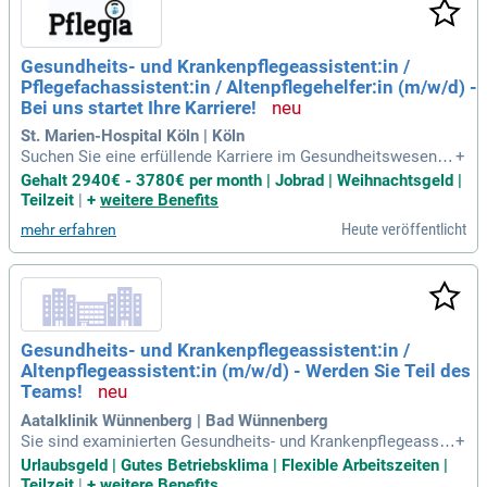
Gesundheits- und Krankenpflegeassistent:in /
Pflegefachassistent:in / Altenpflegehelfer:in (m/w/d) -
Bei uns startet Ihre Karriere!
St. Marien-Hospital Köln | Köln
Suchen Sie eine erfüllende Karriere im Gesundheitswesen?
+
Wir bieten eine spannende Möglichkeit für Gesundheits- und
Gehalt 2940€ - 3780€ per month | Jobrad | Weihnachtsgeld |
Krankenpflegeassistent:in oder Altenpflegehelfer:in mit eine
Teilzeit
|
+
weitere Benefits
r 5-Tagewoche und flexibler Dienstplangestaltung. Profitiere
Heute veröffentlicht
mehr erfahren
n Sie von einer attraktiven Bezahlung nach Tarif, sowie zahlr
eichen Zusatzleistungen wie Urlaubs- und Weihnachtsgeld.
Bei uns erwarten Sie optimaler Personalschlüssel und vielfä
ltige Fort- und Weiterbildungschancen. Unterstützen Sie Pati
ent:innen in internen Transporten und führen Sie Grund- sow
ie Behandlungspflegen durch. Werden Sie Teil unseres enga
Gesundheits- und Krankenpflegeassistent:in /
gierten Teams und erleben Sie eine wertvolle Zusammenarb
Altenpflegeassistent:in (m/w/d) - Werden Sie Teil des
eit in der Pflege!
Teams!
Aatalklinik Wünnenberg | Bad Wünnenberg
Sie sind examinierten Gesundheits- und Krankenpflegeassis
+
tent:in oder Altenpflegehelfer:in und suchen eine neue Hera
Urlaubsgeld | Gutes Betriebsklima | Flexible Arbeitszeiten |
usforderung? Bei der Aatalklinik Wünnenberg bieten wir Ihne
Teilzeit
|
+
weitere Benefits