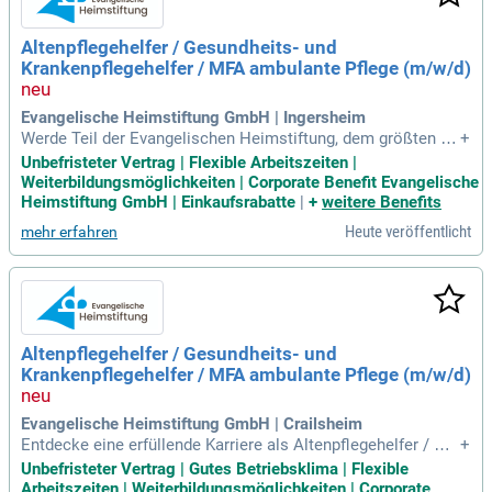
f. Sie profitieren von vielfältigen Fortbildungsmöglichkeiten
und einem hervorragenden Arbeitsumfeld. Bewerben Sie sic
Altenpflegehelfer / Gesundheits- und
h jetzt und gestalten Sie die Zukunft der Patientenversorgun
Krankenpflegehelfer / MFA ambulante Pflege (m/w/d)
g mit uns!
Evangelische Heimstiftung GmbH | Ingersheim
Werde Teil der Evangelischen Heimstiftung, dem größten di
+
akonischen Pflegeunternehmen in Baden-Württemberg! Als
Unbefristeter Vertrag | Flexible Arbeitszeiten |
Altenpflegehelfer (m/w/d) in Ingersheim kannst du deine Fä
Weiterbildungsmöglichkeiten | Corporate Benefit Evangelische
higkeiten in der ambulanten Pflege einsetzen und dabei Sinn
Heimstiftung GmbH | Einkaufsrabatte
|
+
weitere Benefits
stiften. Du unterstützt unsere Kundinnen und Kunden in der
Heute veröffentlicht
mehr erfahren
Grund- und Behandlungspflege. Flexibilität ist wichtig, daher
bieten wir Teilzeitstellen mit max. 30 Stunden pro Woche a
n. Dokumentiere deine Tätigkeiten bequem über dein Smart
phone. Mach einen Unterschied in der Pflege – starte jetzt b
ei den Mobilen Diensten Ingersheim!
Altenpflegehelfer / Gesundheits- und
Krankenpflegehelfer / MFA ambulante Pflege (m/w/d)
Evangelische Heimstiftung GmbH | Crailsheim
Entdecke eine erfüllende Karriere als Altenpflegehelfer / Ge
+
sundheits- und Krankenpflegehelfer / MFA (m/w/d) im Wolfg
Unbefristeter Vertrag | Gutes Betriebsklima | Flexible
angstift, Crailsheim! Wir sind das größte diakonische Pflege
Arbeitszeiten | Weiterbildungsmöglichkeiten | Corporate