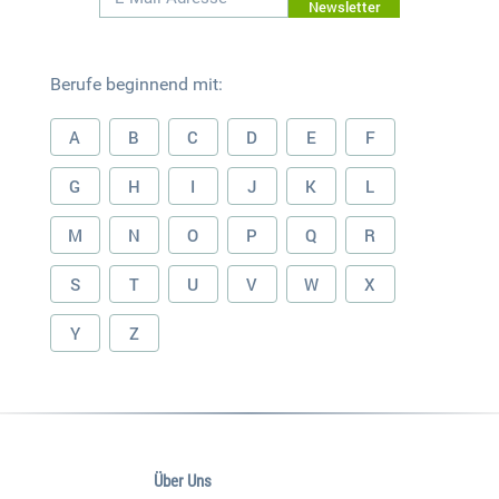
Newsletter
Berufe beginnend mit:
A
B
C
D
E
F
G
H
I
J
K
L
M
N
O
P
Q
R
S
T
U
V
W
X
Y
Z
Über Uns