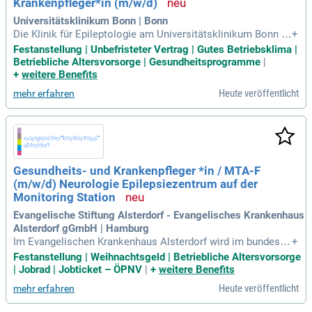
Krankenpfleger*in (m/w/d)
Universitätsklinikum Bonn | Bonn
Die Klinik für Epileptologie am Universitätsklinikum Bonn s
+
ucht zum nächstmöglichen Zeitpunkt einen Organisationsas
Festanstellung | Unbefristeter Vertrag | Gutes Betriebsklima |
sistenten / eine medizinische Fachkraft (m/w/d) in Vollzeit.
Betriebliche Altersvorsorge | Gesundheitsprogramme
|
Die unbefristete Stelle bietet die Möglichkeit, Prüfungsabläu
+
weitere Benefits
fe zu organisieren und eine pflegerische Betreuung in der a
Heute veröffentlicht
mehr erfahren
mbulanten Versorgung zu leisten. Zu den administrativen A
ufgaben gehören Terminkoordination, Telefonannahme und
Aktenpflege. Ideale Bewerber:innen haben eine abgeschloss
ene Ausbildung in einem medizinischen Beruf und bringen re
levante Berufserfahrung mit. Gute Deutschkenntnisse sowie
die Bereitschaft zur Einarbeitung in ein komplexes Arbeitsfe
Gesundheits- und Krankenpfleger *in / MTA-F
ld sind erforderlich. Flexibilität, Belastbarkeit und Teamfähig
(m/w/d) Neurologie Epilepsiezentrum auf der
keit runden das gesuchte Profil ab.
Monitoring Station
Evangelische Stiftung Alsterdorf - Evangelisches Krankenhaus
Alsterdorf gGmbH | Hamburg
Im Evangelischen Krankenhaus Alsterdorf wird im bundesw
+
eit größten Neurologie Epilepsiezentrum modernstes Video
Festanstellung | Weihnachtsgeld | Betriebliche Altersvorsorge
-EEG-Intensivmonitoring angeboten. Gesundheits- und Krank
| Jobrad | Jobticket – ÖPNV
|
+
weitere Benefits
enpfleger*innen sowie MTA-F für die Monitoring Station sin
Heute veröffentlicht
mehr erfahren
d gefragt, um die Anfälle der Patienten optimal zu überwach
en. Rund um die Uhr werden Hirnströme abgeleitet, um die g