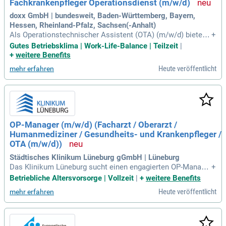
Fachkrankenpfleger Operationsdienst (m/w/d)
doxx GmbH | bundesweit, Baden-Württemberg, Bayern,
Hessen, Rheinland-Pfalz, Sachsen(-Anhalt)
Als Operationstechnischer Assistent (OTA) (m/w/d) bieten
+
Dir vielfältige Möglichkeiten in der Zeitarbeit. Du kannst sel
Gutes Betriebsklima | Work-Life-Balance | Teilzeit
|
bst entscheiden, ob Du deutschlandweit oder regional arbeit
+
weitere Benefits
en möchtest. Unsere attraktiven Job-Angebote sind maßge
Heute veröffentlicht
mehr erfahren
schneidert auf Dein Profil und Deine Lebenssituation. Bewir
b Dich und entdecke die Chancen, die wir für Dich bereithalt
en! Zu Deinen Aufgaben gehören die Vor- und Nachbereitun
g der Operationssäle, Assistieren sowie Instrumentieren. Wi
chtig sind zudem die Einhaltung hygienischer Standards und
die Mitwirkung bei der Operationsdokumentation, einschlie
OP-Manager (m/w/d) (Facharzt / Oberarzt /
ßlich Ruf- und Bereitschaftsdiensten nach Einarbeitung.
Humanmediziner / Gesundheits- und Krankenpfleger /
OTA (m/w/d))
Städtisches Klinikum Lüneburg gGmbH | Lüneburg
Das Klinikum Lüneburg sucht einen engagierten OP-Manage
+
r (m/w/d) mit medizinischer Qualifikation. Als bedeutendes
Betriebliche Altersvorsorge | Vollzeit
|
+
weitere Benefits
Akutkrankenhaus mit über 562 Planbetten bieten wir ein brei
Heute veröffentlicht
mehr erfahren
tes Leistungsspektrum in dreizehn Kliniken. Unsere modern
e Infrastruktur umfasst sieben Säle im Zentral-OP und zwei
ambulante OP-Säle. Zudem sind wir ein akademisches Lehr
krankenhaus des Universitätsklinikums Hamburg-Eppendor