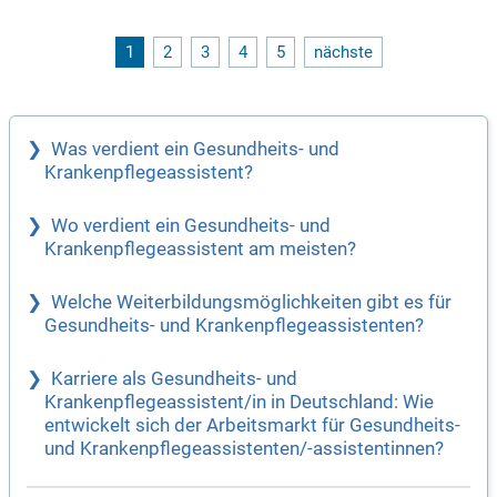
enaue Diagnose zu gewährleisten. Etwa ein Drittel der Patie
nten mit Verdacht auf Epilepsie zeigt Anfälle mit anderer Ur
sache. Dies ermöglicht zielgerichtete Behandlungsansätze f
1
2
3
4
5
nächste
ür die Betroffenen. Werden Sie Teil unseres engagierten Tea
ms und tragen Sie zur Verbesserung der Patientengesundhei
t bei!
Was verdient ein Gesundheits- und
Krankenpflegeassistent?
Wo verdient ein Gesundheits- und
Krankenpflegeassistent am meisten?
Welche Weiterbildungsmöglichkeiten gibt es für
Gesundheits- und Krankenpflegeassistenten?
Karriere als Gesundheits- und
Krankenpflegeassistent/in in Deutschland: Wie
entwickelt sich der Arbeitsmarkt für Gesundheits-
und Krankenpflegeassistenten/-assistentinnen?