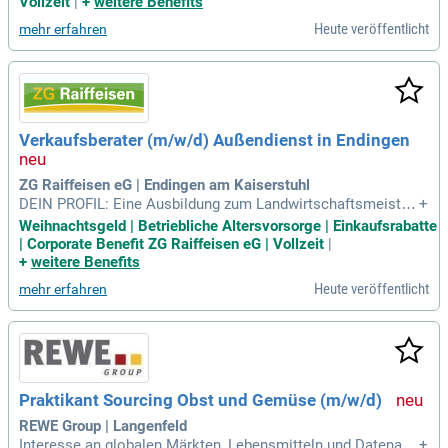
Vollzeit
|
+
weitere Benefits
Heute veröffentlicht
mehr erfahren
Verkaufsberater (m/w/d) Außendienst in Endingen
ZG Raiffeisen eG | Endingen am Kaiserstuhl
DEIN PROFIL: Eine Ausbildung zum Landwirtschaftsmeister
+
oder Agraringenieur oder eine kaufmännische Ausbildung m
Weihnachtsgeld | Betriebliche Altersvorsorge | Einkaufsrabatte
it guten landwirtschaftlichen Kenntnissen; Kontaktfreude so
| Corporate Benefit ZG Raiffeisen eG | Vollzeit
|
wie ein sicheres und freundliches Auftreten; Die Fähigkeit s
+
weitere Benefits
owohl selbständig als
Heute veröffentlicht
mehr erfahren
Praktikant Sourcing Obst und Gemüse (m/w/d)
REWE Group | Langenfeld
Interesse an globalen Märkten, Lebensmitteln und Datenana
+