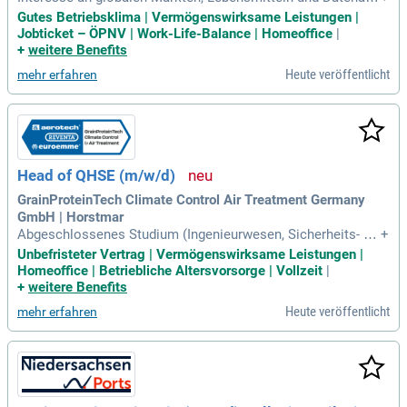
lyse; Du bist Student:in im Bereich der BWL, Agrarwirtschaft,
Gutes Betriebsklima | Vermögenswirksame Leistungen |
Lebensmittel/Wirtschaftsingenieurwesen oder eines verglei
Jobticket – ÖPNV | Work-Life-Balance | Homeoffice
|
chbaren (Fach) Hochschulstudiums oder hast dein Studium
+
weitere Benefits
vor kurzem erfolgreich
Heute veröffentlicht
mehr erfahren
Head of QHSE (m/w/d)
GrainProteinTech Climate Control Air Treatment Germany
GmbH | Horstmar
Abgeschlossenes Studium (Ingenieurwesen, Sicherheits- od
+
er Umweltmanagement) oder eine vergleichbare technische
Unbefristeter Vertrag | Vermögenswirksame Leistungen |
Aus- und Weiterbildung.
Homeoffice | Betriebliche Altersvorsorge | Vollzeit
|
+
weitere Benefits
Heute veröffentlicht
mehr erfahren