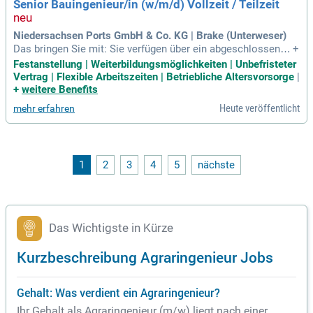
Senior Bauingenieur/in (w/m/d) Vollzeit / Teilzeit
Niedersachsen Ports GmbH & Co. KG | Brake (Unterweser)
Das bringen Sie mit: Sie verfügen über ein abgeschlossenes
+
Studium des Bauingenieurwesens (Diplom- Ingenieurin/Inge
Festanstellung | Weiterbildungsmöglichkeiten | Unbefristeter
nieur oder Bachelor); Eine mehrjährige Berufserfahrung in de
Vertrag | Flexible Arbeitszeiten | Betriebliche Altersvorsorge
|
n Bereichen konstruktiver Ingenieurbau, Wasserbau, Hafenb
+
weitere Benefits
au, sowie Erfahrung
Heute veröffentlicht
mehr erfahren
1
2
3
4
5
nächste
Das Wichtigste in Kürze
Kurzbeschreibung Agraringenieur Jobs
Gehalt: Was verdient ein Agraringenieur?
Ihr Gehalt als Agraringenieur (m/w) liegt nach einer