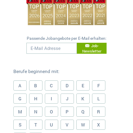
Passende Jobangebote per E-Mail erhalten:
Job-
Newsletter
Berufe beginnend mit:
A
B
C
D
E
F
G
H
I
J
K
L
M
N
O
P
Q
R
S
T
U
V
W
X