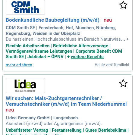
Bodenkundliche Baubegleitung (m/w/d)
CDM Smith SE | Fensterbach, Hof, München, Nürnberg,
Regensburg, Weiden in der Oberpfalz
Du hast einen Hochschulabschluss im Bereich Naturwissen
+
schaften, Umweltwissenschaften, Landschaftsplanung, Ökol
Flexible Arbeitszeiten | Betriebliche Altersvorsorge |
ogie, Agrarwissenschaften oder Ingenieurwissenschaften m
Vermögenswirksame Leistungen | Corporate Benefit CDM
it geeigneten Studienschwerpunkten oder eine vergleichbare
Smith SE | Jobticket – ÖPNV
|
+
weitere Benefits
Qualifikation; Idealerweise
Heute veröffentlicht
mehr erfahren
Wir suchen: Mais-Zuchtgartentechniker /
Versuchstechniker (m/w/d) im Team Niederhummel
Lidea Germany GmbH | Langenbach
Assistent (m/w/d) oder Agraringenieur (m/w/d).
Unbefristeter Vertrag | Festanstellung | Gutes Betriebsklima |