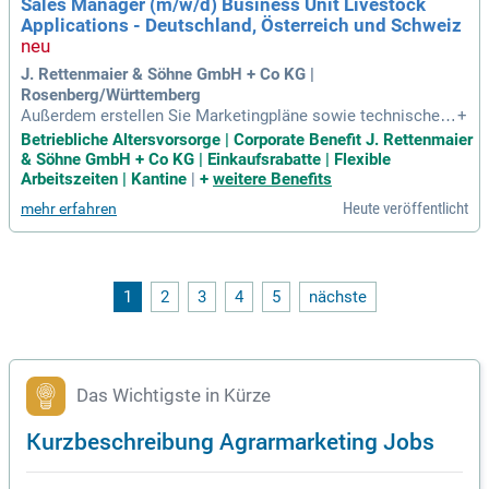
Sales Manager (m/w/d) Business Unit Livestock
Applications - Deutschland, Österreich und Schweiz
J. Rettenmaier & Söhne GmbH + Co KG |
Rosenberg/Württemberg
Außerdem erstellen Sie Marketingpläne sowie technische U
+
nterlagen mit den Kolleg*innen im Marketing und initiieren P
Betriebliche Altersvorsorge | Corporate Benefit J. Rettenmaier
roduktentwicklungen gemäß Kundenanforderungen.
& Söhne GmbH + Co KG | Einkaufsrabatte | Flexible
Arbeitszeiten | Kantine
|
+
weitere Benefits
Heute veröffentlicht
mehr erfahren
1
2
3
4
5
nächste
Das Wichtigste in Kürze
Kurzbeschreibung Agrarmarketing Jobs