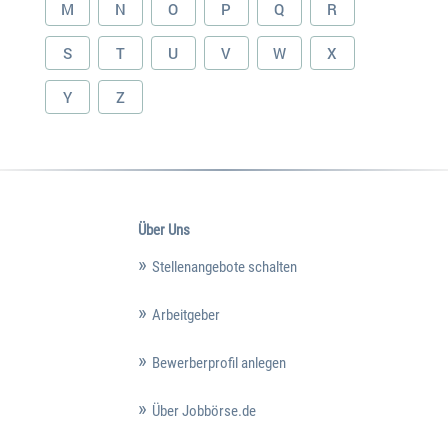
M
N
O
P
Q
R
S
T
U
V
W
X
Y
Z
Über Uns
Stellenangebote schalten
Arbeitgeber
Bewerberprofil anlegen
Über Jobbörse.de