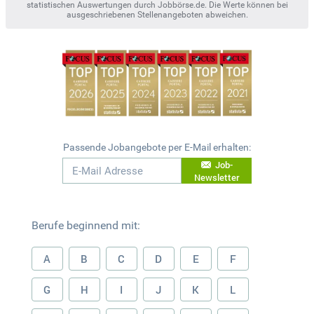
statistischen Auswertungen durch Jobbörse.de. Die Werte können bei
ausgeschriebenen Stellenangeboten abweichen.
Passende Jobangebote per E-Mail erhalten:
Job-
Newsletter
Berufe beginnend mit:
A
B
C
D
E
F
G
H
I
J
K
L