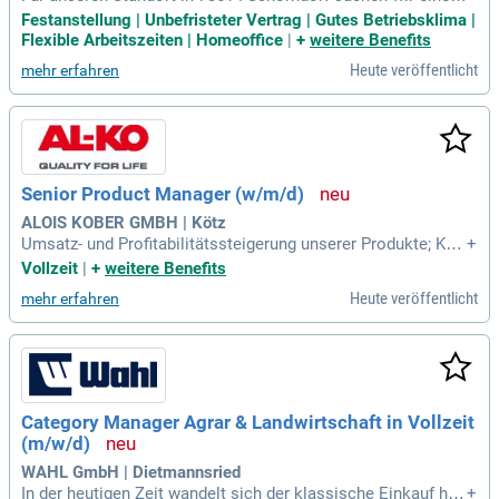
Marketing Lead (m/w/d) zum nächstmöglichen Zeitpunkt in
Festanstellung | Unbefristeter Vertrag | Gutes Betriebsklima |
unbefristeter Anstellung. Tee Jet ist eine renommierte Mark
Flexible Arbeitszeiten | Homeoffice
|
+
weitere Benefits
e in der landwirtschaftlichen Sprühtechnik, bekannt für intell
Heute veröffentlicht
mehr erfahren
igente Landwirtschaft und nachhaltigen Pflanzenschutz. Als
Teil von Spraying Systems Co., dem führenden Hersteller vo
n Sprühdüsen, bieten wir innovative Lösungen für den global
en Agrarbereich. Unsere Expertise umfasst die Entwicklung
und den Vertrieb von Sprühkomponenten, GPS-Leitsystemen
und Präzisionssteuerungen. Seit über 85 Jahren unterstütze
Senior Product Manager (w/m/d)
n wir Landwirte mit Technologien, die Effizienz und Verantw
ortung vereinen. Bewerben Sie sich jetzt und gestalten Sie d
ALOIS KOBER GMBH | Kötz
ie Zukunft der Landwirtschaft mit uns!
Umsatz- und Profitabilitätssteigerung unserer Produkte; Kon
+
tinuierliche Markt- und Wettbewerbsbeobachtung; Erstellung
Vollzeit
|
+
weitere Benefits
von Businessplänen, Preis- und Vertriebsstrategien; Fachlic
Heute veröffentlicht
mehr erfahren
he Verantwortung als Product Owner in Projekten; Zusamm
enarbeit mit Sales, Marketing
Category Manager Agrar & Landwirtschaft in Vollzeit
(m/w/d)
WAHL GmbH | Dietmannsried
In der heutigen Zeit wandelt sich der klassische Einkauf hin
+