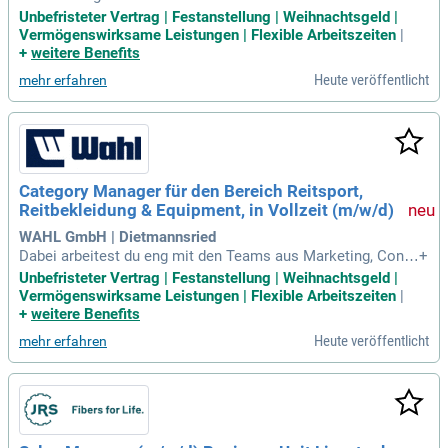
zu datengetriebenem Category Management. Wir suchen na
Unbefristeter Vertrag | Festanstellung | Weihnachtsgeld |
ch engagierten Menschen, die bereit sind, Verantwortung zu
Vermögenswirksame Leistungen | Flexible Arbeitszeiten
|
übernehmen und ihre Warengruppen im Agrarbereich wie ein
+
weitere Benefits
eigenes Unternehmen zu führen. Als Teil unseres Teams ste
Heute veröffentlicht
mehr erfahren
uerst du aktiv die wirtschaftliche Entwicklung mehrerer War
engruppen. Du triffst datenbasierte Entscheidungen und arb
eitest eng mit Marketing, Logistik und Einkauf zusammen. Z
udem identifizierst du neue Marktpotenziale und entwickelst
bestehende Sortimente weiter. Übernimm die Verantwortun
g für Sortiment, Preisstrategie, Umsatz und Ertrag deiner Wa
Category Manager für den Bereich Reitsport,
rengruppen und gestalte die Zukunft im Agrarsektor aktiv mi
Reitbekleidung & Equipment, in Vollzeit (m/w/d)
t!
WAHL GmbH | Dietmannsried
Dabei arbeitest du eng mit den Teams aus Marketing, Conte
+
nt, Pricing, Logistik und Einkauf zusammen. Du triffst deine
Unbefristeter Vertrag | Festanstellung | Weihnachtsgeld |
Entscheidungen auf Basis von klaren Kennzahlen, Marktbeo
Vermögenswirksame Leistungen | Flexible Arbeitszeiten
|
bachtungen und den echten Bedürfnissen unserer Kunden.
+
weitere Benefits
Heute veröffentlicht
mehr erfahren