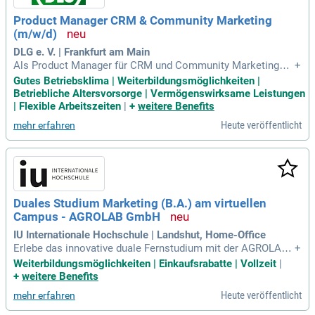
Product Manager CRM & Community Marketing
(m/w/d)
DLG e. V. | Frankfurt am Main
Als Product Manager für CRM und Community Marketing
+
(m/w/d) gestalten Sie innovative, datengetriebene Kommuni
Gutes Betriebsklima | Weiterbildungsmöglichkeiten |
kationsstrategien. Ihre Hauptaufgabe besteht darin, die Ans
Betriebliche Altersvorsorge | Vermögenswirksame Leistungen
prache unserer vielfältigen Zielgruppen, inklusive Landwirte
| Flexible Arbeitszeiten
|
+
weitere Benefits
n und Fachbesuchern, zu optimieren. Durch den Einsatz von
Heute veröffentlicht
mehr erfahren
CRM-Systemen personalisieren Sie die Kommunikation und
steuern effektive Kampagnen. Sie übernehmen die Führung
eines kleinen Teams und fördern die Weiterentwicklung des
Community-Marketings. Ihre Verantwortlichkeiten umfasse
n die gezielte Analyse und Segmentierung der Zielgruppen s
owie die Planung und Umsetzung wirkungsvoller E-Mail-Ka
Duales Studium Marketing (B.A.) am virtuellen
mpagnen. Mit Ihrer Expertise leiten Sie datenbasierte Maßn
Campus - AGROLAB GmbH
ahmen ab, um Engagement und Conversion zu steigern.
IU Internationale Hochschule | Landshut, Home-Office
Erlebe das innovative duale Fernstudium mit der AGROLAB
+
GmbH, einer europaweit tätigen Laborgruppe mit über 2.500
Weiterbildungsmöglichkeiten | Einkaufsrabatte | Vollzeit
|
Mitarbeitenden. Du sammelst wertvolle Praxiserfahrungen i
+
weitere Benefits
m Unternehmen, während Du die Theorie zu 100% virtuell erl
Heute veröffentlicht
mehr erfahren
ernst. AGROLAB bietet erstklassige Laboranalysen in den B
ereichen Agrar, Umwelt, Futtermittel und Mineralöl. Das Unt