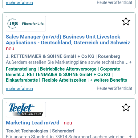
Heute veröffentlicht
mehr erfahren
Sales Manager (m/w/d) Business Unit Livestock
Applications - Deutschland, Österreich und Schweiz
J. RETTENMAIER & SÖHNE GmbH + Co KG | Rosenberg
Außerdem erstellen Sie Marketingpläne sowie technische U
+
nterlagen mit den Kolleg*innen im Marketing und initiieren P
Festanstellung | Betriebliche Altersvorsorge | Corporate
roduktentwicklungen gemäß Kundenanforderungen.
Benefit J. RETTENMAIER & SÖHNE GmbH + Co KG |
Einkaufsrabatte | Flexible Arbeitszeiten
|
+
weitere Benefits
Heute veröffentlicht
mehr erfahren
Marketing Lead m/w/d
TeeJet Technologies | Schorndorf
Für unseren Standort in 73614 Schorndorf suchen wir einen
+