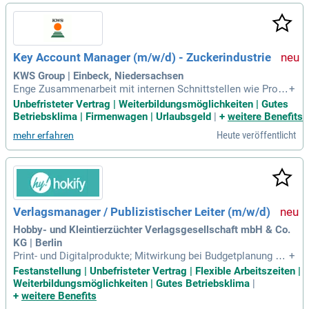
ernehmen steht für hohe Qualität und exzellenten Kundenser
vice. Seit 1986 hat sich AGROLAB von einem kleinen Labor
zum führenden Anbieter in Europa entwickelt. Starte Deine
Karriere mit einem dualen Studium, das Theorie und Praxis
Key Account Manager (m/w/d) - Zuckerindustrie
perfekt kombiniert!
KWS Group | Einbeck, Niedersachsen
Enge Zusammenarbeit mit internen Schnittstellen wie Produ
+
ktmanagement, Marketing, Gebietsleitern, Customer Service
Unbefristeter Vertrag | Weiterbildungsmöglichkeiten | Gutes
& Logistics, Produktion und Züchtung, um Marktanforderung
Betriebsklima | Firmenwagen | Urlaubsgeld
|
+
weitere Benefits
en in erfolgreiche Vertriebs-, Produkt- und Marketingstrategi
Heute veröffentlicht
mehr erfahren
en zu übersetzen
Verlagsmanager / Publizistischer Leiter (m/w/d)
Hobby- und Kleintierzüchter Verlagsgesellschaft mbH & Co.
KG | Berlin
Print- und Digitalprodukte; Mitwirkung bei Budgetplanung un
+
d wirtschaftlicher Steuerung des HK-Verlages; Analyse relev
Festanstellung | Unbefristeter Vertrag | Flexible Arbeitszeiten |
anter Kennzahlen und Ableitung geeigneter Maßnahmen; Ze
Weiterbildungsmöglichkeiten | Gutes Betriebsklima
|
ntrale Schnittstelle zwischen Redaktion, Vertrieb, Vermarktu
+
weitere Benefits
ng, Herstellung, Marketing