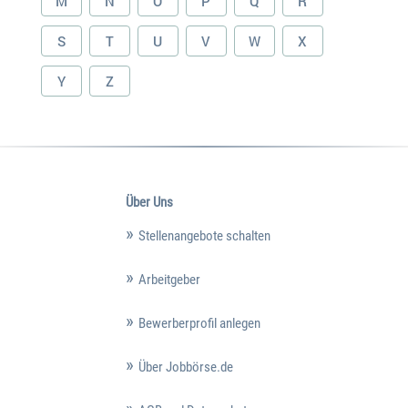
M
N
O
P
Q
R
S
T
U
V
W
X
Y
Z
Über Uns
Stellenangebote schalten
Arbeitgeber
Bewerberprofil anlegen
Über Jobbörse.de