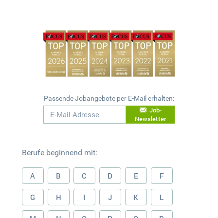
Passende Jobangebote per E-Mail erhalten:
Job-
Newsletter
Berufe beginnend mit:
A
B
C
D
E
F
G
H
I
J
K
L