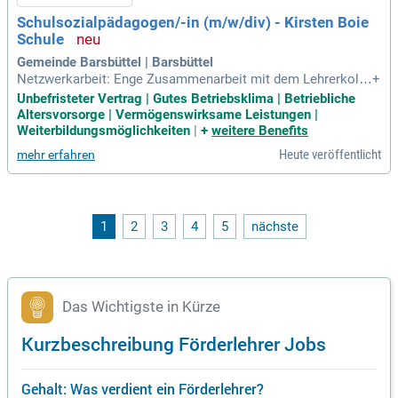
hluss als Diplom-Lehrer oder Master of Education sowie ein
Schulsozialpädagogen/-in (m/w/div) - Kirsten Boie
II. oder I. Staatsexamen in den entsprechenden Fächern. Be
Schule
werben Sie sich und werden Sie Teil unseres dynamischen T
eams!
Gemeinde Barsbüttel | Barsbüttel
Netzwerkarbeit: Enge Zusammenarbeit mit dem Lehrerkolle
+
gium, der Schulleitung und dem Offenen Ganztag (OGS) sow
Unbefristeter Vertrag | Gutes Betriebsklima | Betriebliche
ie Kooperation mit externen Partnern wie dem Jugendamt o
Altersvorsorge | Vermögenswirksame Leistungen |
der Beratungsstellen.
Weiterbildungsmöglichkeiten
|
+
weitere Benefits
Heute veröffentlicht
mehr erfahren
1
2
3
4
5
nächste
Das Wichtigste in Kürze
Kurzbeschreibung Förderlehrer Jobs
Gehalt: Was verdient ein Förderlehrer?