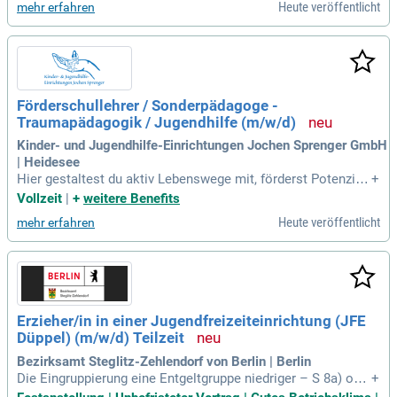
Heute veröffentlicht
mehr erfahren
litätsprogrammen; Beratung von Schülern und Eltern in fachl
ichen und pädagogischen
Förderschullehrer / Sonderpädagoge -
Traumapädagogik / Jugendhilfe (m/w/d)
Kinder- und Jugendhilfe-Einrichtungen Jochen Sprenger GmbH
| Heidesee
Hier gestaltest du aktiv Lebenswege mit, förderst Potenzial
+
e und siehst, wie deine Tätigkeit echte Veränderungen bewir
Vollzeit
|
+
weitere Benefits
kt. Du begleitest sie auf ihrem Weg zu einem selbstbestim
Heute veröffentlicht
mehr erfahren
mten Dasein und erlebst dabei tiefe persönliche Erfüllung.
Erzieher/in in einer Jugendfreizeiteinrichtung (JFE
Düppel) (m/w/d) Teilzeit
Bezirksamt Steglitz-Zehlendorf von Berlin | Berlin
Die Eingruppierung eine Entgeltgruppe niedriger – S 8a) ode
+
r; Abschluss als Assistent/in für Medientechnik, Förderlehre