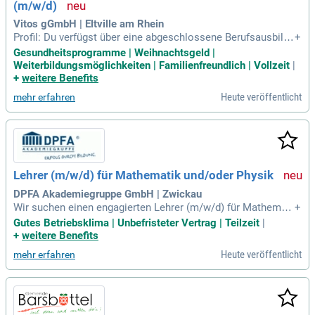
(m/w/d)
Vitos gGmbH | Eltville am Rhein
Profil: Du verfügst über eine abgeschlossene Berufsausbildu
+
ng als Sport- oder Bewegungstherapeut, als Motopäde, Spor
Gesundheitsprogramme | Weihnachtsgeld |
twissenschaftler, Sportlehrer, Physiotherapeut oder über ein
Weiterbildungsmöglichkeiten | Familienfreundlich | Vollzeit
|
e vergleichbare Qualifikation; Du hast Erfahrungen im Bereic
+
weitere Benefits
h der gesundheitsfördernden
Heute veröffentlicht
mehr erfahren
Lehrer (m/w/d) für Mathematik und/oder Physik
DPFA Akademiegruppe GmbH | Zwickau
Wir suchen einen engagierten Lehrer (m/w/d) für Mathemati
+
k und/oder Physik an unserer Oberschule und Gymnasium.
Gutes Betriebsklima | Unbefristeter Vertrag | Teilzeit
|
Wenn Sie die Leidenschaft für die Wissensvermittlung mitbr
+
weitere Benefits
ingen und kreativen Unterricht gestalten möchten, sind Sie b
Heute veröffentlicht
mehr erfahren
ei uns genau richtig! Ihre Hauptaufgaben umfassen die Plan
ung, Durchführung und Nachbereitung des Unterrichts sowie
die individuelle Förderung unserer Schüler. Sie haben die Mö
glichkeit, aktiv Schule und Lernen mitzugestalten und zum n
euen Lieblingslehrer zu werden. Voraussetzung ist ein Absc