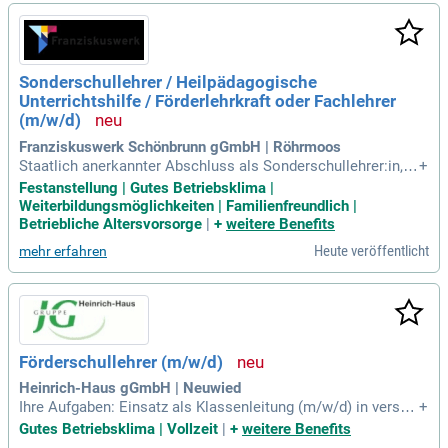
uch Kleingruppensettings. Ihre Arbeit trägt dazu bei, dass di
e Schüler erfolgreich ins Berufsleben starten können. Doku
mentation von Zielen und Förderverläufen ist ebenfalls Teil I
hrer verantwortungsvollen Tätigkeit.
Sonderschullehrer / Heilpädagogische
Unterrichtshilfe / Förderlehrkraft oder Fachlehrer
(m/w/d)
Franziskuswerk Schönbrunn gGmbH | Röhrmoos
Staatlich anerkannter Abschluss als Sonderschullehrer:in, L
+
ehrer:in (Gesamtschulen, Mittelschule, Realschule, Gymnasi
Festanstellung | Gutes Betriebsklima |
um), Heilpädagogische Unterrichtshilfe, Heilpädagogische F
Weiterbildungsmöglichkeiten | Familienfreundlich |
örderlehrer:in oder Fachlehrer:in für Ernährung und Soziales
Betriebliche Altersvorsorge
|
+
weitere Benefits
sowie Werken und
Heute veröffentlicht
mehr erfahren
Förderschullehrer (m/w/d)
Heinrich-Haus gGmbH | Neuwied
Ihre Aufgaben: Einsatz als Klassenleitung (m/w/d) in versch
+
iedenen Bildungsgängen; Übernahme von Fachlehrerstunde
Gutes Betriebsklima | Vollzeit
|
+
weitere Benefits
n; Mitarbeit in schulinternen Arbeitsprogrammen und an Qua