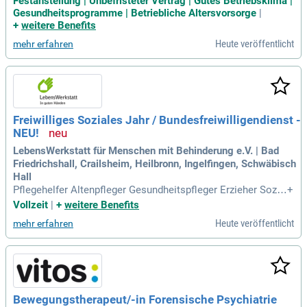
Festanstellung | Unbefristeter Vertrag | Gutes Betriebsklima |
r/in oder Facherzieher/in für Integration (m/w/d) mit mindes
Gesundheitsprogramme | Betriebliche Altersvorsorge
|
tens 6 Monaten Erfahrung im erlernten Beruf (Hinweis: In di
+
weitere Benefits
esen Fällen
Heute veröffentlicht
mehr erfahren
Freiwilliges Soziales Jahr / Bundesfreiwilligendienst -
NEU!
LebensWerkstatt für Menschen mit Behinderung e.V. | Bad
Friedrichshall, Crailsheim, Heilbronn, Ingelfingen, Schwäbisch
Hall
Pflegehelfer Altenpfleger Gesundheitspfleger Erzieher Sozia
+
lpädagoge Heilpädagoge Ergotherapeut Physiotherapeut Lo
Vollzeit
|
+
weitere Benefits
gopäde Rehabilitationspädagoge Inklusionsbegleiter Alltags
Heute veröffentlicht
mehr erfahren
begleiter Betreuungsassistent Integrationshelfer Assistenzk
raft Gruppenleiter Förderlehrer
Bewegungstherapeut/-in Forensische Psychiatrie