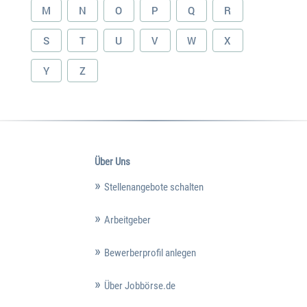
M
N
O
P
Q
R
S
T
U
V
W
X
Y
Z
Über Uns
Stellenangebote schalten
Arbeitgeber
Bewerberprofil anlegen
Über Jobbörse.de