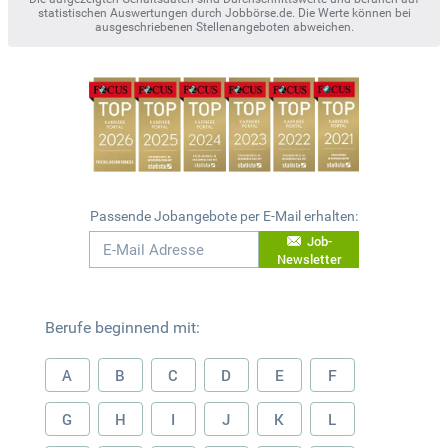
statistischen Auswertungen durch Jobbörse.de. Die Werte können bei
ausgeschriebenen Stellenangeboten abweichen.
Passende Jobangebote per E-Mail erhalten:
Job-
Newsletter
Berufe beginnend mit:
A
B
C
D
E
F
G
H
I
J
K
L