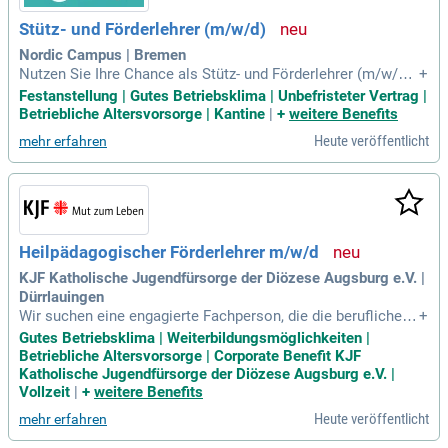
Stütz- und Förderlehrer (m/w/d)
Nordic Campus | Bremen
Nutzen Sie Ihre Chance als Stütz- und Förderlehrer (m/w/d) i
+
n Vollzeit bei Nordic CAMPUS! Mit einer wöchentlichen Arb
Festanstellung | Gutes Betriebsklima | Unbefristeter Vertrag |
eitszeit von 38,50 Stunden unterstützen Sie junge Menschen
Betriebliche Altersvorsorge | Kantine
|
+
weitere Benefits
mit Handicap und gestalten deren Zukunft aktiv mit. Unsere
Heute veröffentlicht
mehr erfahren
Philosophie der Inklusion ist nicht nur ein Ziel, sondern wird
erfolgreich in die Praxis umgesetzt. Wir sind fest in der Regi
on verankert und schätzen ein wertschätzendes Teamklima.
Wirtschaftliches Denken und Zusammenarbeit stehen im Mi
ttelpunkt unseres Erfolgs. Bewerbungen von schwerbehinde
rten und gleichgestellten Menschen sind bei uns ausdrückli
Heilpädagogischer Förderlehrer m/w/d
ch willkommen – gestalten Sie mit uns eine inklusive Zuku
nft!
KJF Katholische Jugendfürsorge der Diözese Augsburg e.V. |
Dürrlauingen
Wir suchen eine engagierte Fachperson, die die berufliche Bi
+
ldung junger Menschen mit sonderpädagogischem Förderbe
Gutes Betriebsklima | Weiterbildungsmöglichkeiten |
darf unterstützt. Sie arbeiten im Team mit Lehrkräften und e
Betriebliche Altersvorsorge | Corporate Benefit KJF
ntwickeln Förderangebote, um emotionale und soziale Kom
Katholische Jugendfürsorge der Diözese Augsburg e.V. |
petenzen zu stärken. Zu Ihren Aufgaben gehören die Kooper
Vollzeit
|
+
weitere Benefits
ation mit Lehrkräften, Krisenintervention und die Begleitung
Heute veröffentlicht
mehr erfahren
von Schülern in herausfordernden Situationen. Zudem plane
n und evaluieren Sie Förderunterricht sowohl in Einzel- als a