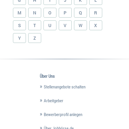
G
H
I
J
K
L
M
N
O
P
Q
R
S
T
U
V
W
X
Y
Z
Über Uns
Stellenangebote schalten
Arbeitgeber
Bewerberprofil anlegen
Über Jobbörse.de