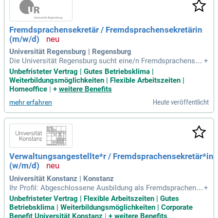
Fremdsprachensekretär / Fremdsprachensekretärin
(m/w/d)
Universität Regensburg | Regensburg
Die Universität Regensburg sucht eine/n Fremdsprachensek
+
retär/in (m/w/d) für das Bohemicum, Center for Czech Studi
Unbefristeter Vertrag | Gutes Betriebsklima |
es. Die Teilzeitstelle mit 20 Stunden pro Woche beginnt am
Weiterbildungsmöglichkeiten | Flexible Arbeitszeiten |
16.10.2026 und bietet eine unbefristete Anstellung. Zu den A
Homeoffice
|
+
weitere Benefits
ufgaben gehörenSekretariatsführung, Rechnungswesen und
Heute veröffentlicht
mehr erfahren
die Organisation von Veranstaltungen. Bewerber sollten ein
e relevante Ausbildung sowie Kenntnisse in MS Office, Deut
sch, Englisch und Tschechisch mitbringen. Neben einer ang
enehmen Arbeitsatmosphäre werden Weiterbildungsmöglic
hkeiten und flexible Arbeitszeiten geboten. Frauen sind ausd
rücklich zur Bewerbung eingeladen, um den Frauenanteil zu
Verwaltungsangestellte*r / Fremdsprachensekretär*in
erhöhen.
(w/m/d)
Universität Konstanz | Konstanz
Ihr Profil: Abgeschlossene Ausbildung als Fremdsprachense
+
kretär*in oder gleichwertige Kenntnisse und Erfahrungen; Be
Unbefristeter Vertrag | Flexible Arbeitszeiten | Gutes
herrschung der gängigen Office-Software (Word, Excel, Pow
Betriebsklima | Weiterbildungsmöglichkeiten | Corporate
er Point etc.) sowie sicherer Umgang mit dem Internet; Sich
Benefit Universität Konstanz
|
+
weitere Benefits