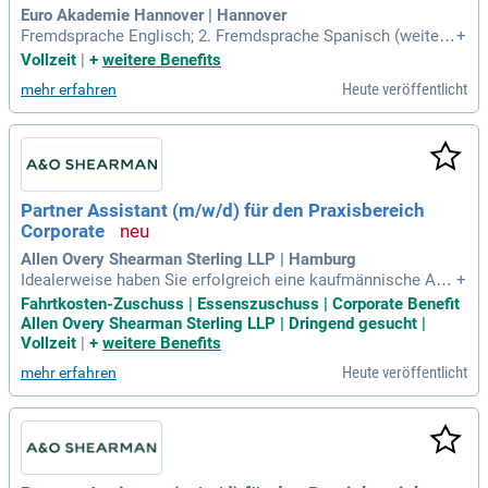
Euro Akademie Hannover | Hannover
Fremdsprache Englisch; 2. Fremdsprache Spanisch (weitere
+
Sprachen auf Anfrage); Wirtschaft; Bürokommunikation. Ber
Vollzeit
|
+
weitere Benefits
ufsübergreifender Lernbereich: Deutsch/Kommunikation; Po
Heute veröffentlicht
mehr erfahren
litik; Sport; Werte & Normen / Ethik.
Partner Assistant (m/w/d) für den Praxisbereich
Corporate
Allen Overy Shearman Sterling LLP | Hamburg
Idealerweise haben Sie erfolgreich eine kaufmännische Aus
+
bildung, eine Ausbildung zur Fremdsprachensekretärin/zum
Fahrtkosten-Zuschuss | Essenszuschuss | Corporate Benefit
Fremdsprachensekretär oder eine vergleichbare Qualifikatio
Allen Overy Shearman Sterling LLP | Dringend gesucht |
n absolviert; Erste Berufserfahrung im Sekretariatsbereich/d
Vollzeit
|
+
weitere Benefits
er Assistenz sind wünschenswert
Heute veröffentlicht
mehr erfahren