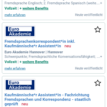
Fremdsprache Englisch; 2. Fremdsprache Spanisch (weitere
+
Sprachen auf Anfrage); Wirtschaft; Bürokommunikation. Ber
Vollzeit
|
+
weitere Benefits
ufsübergreifender Lernbereich: Deutsch/Kommunikation; Po
Heute veröffentlicht
mehr erfahren
litik; Sport; Werte & Normen / Ethik.
Fremdsprachenkorrespondent*in inkl.
Kaufmännische*r Assistent*in
Euro Akademie Hannover | Hannover
Schwerpunkte; Fremdsprachliche Konversationsfähigkeit; H
+
andelskorrespondenz in der Fremdsprache; Präsentation in
Vollzeit
|
+
weitere Benefits
der Fremdsprache; Landes- und Handelskunde des jeweilige
Heute veröffentlicht
mehr erfahren
n Landes; Office Skills, Management und Organisation; Über
setzungen; Umgang mit modernen
Kaufmännische*r Assistent*in - Fachrichtung
Fremdsprachen und Korrespondenz - staatlich
geprüft