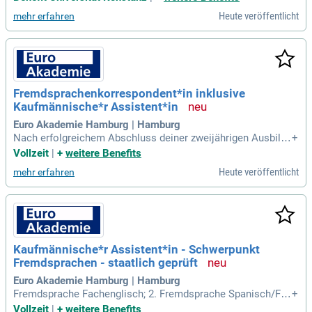
ere Beherrschung der
Heute veröffentlicht
mehr erfahren
Fremdsprachenkorrespondent*in inklusive
Kaufmännische*r Assistent*in
Euro Akademie Hamburg | Hamburg
Nach erfolgreichem Abschluss deiner zweijährigen Ausbildu
+
ng erhältst du: Ein Abschlusszeugnis, das dir die Berufsbeze
Vollzeit
|
+
weitere Benefits
ichnung " Staatlich geprüfte*r Kaufmännische*r Assistent*i
Heute veröffentlicht
mehr erfahren
n; Schwerpunkt Fremdsprachen" verleiht, das Zertifikat Frem
dsprachenkorrespondent
Kaufmännische*r Assistent*in - Schwerpunkt
Fremdsprachen - staatlich geprüft
Euro Akademie Hamburg | Hamburg
Fremdsprache Fachenglisch; 2. Fremdsprache Spanisch/Fra
+
nzösisch; Informationsverarbeitung; Beschaffung und Marke
Vollzeit
|
+
weitere Benefits