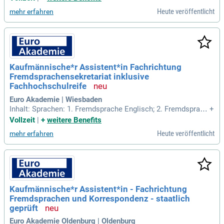
ting; Steuerung und Kontrolle; Personal und Organisation. Be
Heute veröffentlicht
mehr erfahren
rufsübergreifender Lernbereich: Sprache / Kommunikation.
Kaufmännische*r Assistent*in Fachrichtung
Fremdsprachensekretariat inklusive
Fachhochschulreife
Euro Akademie | Wiesbaden
Inhalt: Sprachen: 1. Fremdsprache Englisch; 2. Fremdsprach
+
e Spanisch; Korrespondenz; Präsentieren, Telefonieren, Verh
Vollzeit
|
+
weitere Benefits
andeln; Interkulturelle Kommunikation.
Heute veröffentlicht
mehr erfahren
Kaufmännische*r Assistent*in - Fachrichtung
Fremdsprachen und Korrespondenz - staatlich
geprüft
Euro Akademie Oldenburg | Oldenburg