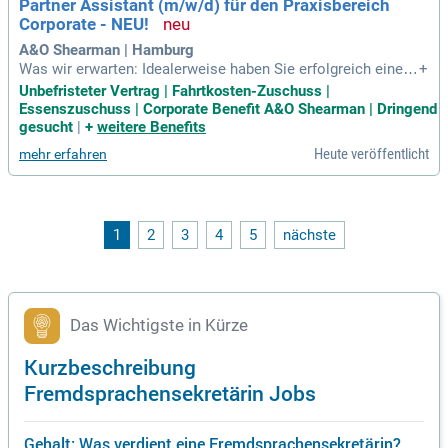
Partner Assistant (m/w/d) für den Praxisbereich
Corporate - NEU!
A&O Shearman | Hamburg
Was wir erwarten: Idealerweise haben Sie erfolgreich eine k
+
aufmännische Ausbildung, eine Ausbildung zur Fremdsprach
Unbefristeter Vertrag | Fahrtkosten-Zuschuss |
ensekretärin/zum Fremdsprachensekretär oder eine verglei
Essenszuschuss | Corporate Benefit A&O Shearman | Dringend
chbare Qualifikation absolviert; Erste Berufserfahrung im Se
gesucht
|
+
weitere Benefits
kretariatsbereich/der
Heute veröffentlicht
mehr erfahren
1
2
3
4
5
nächste
Das Wichtigste in Kürze
Kurzbeschreibung
Fremdsprachensekretärin Jobs
Gehalt: Was verdient eine Fremdsprachensekretärin?