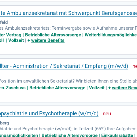
lte Ambulanzsekretariat mit Schwerpunkt Berufsgenoss
feld
es Ambulanzsekretariats; Terminvergabe sowie Aufnahme unserer Pa
ientinnen und Patienten; Administrative Vor- und Nachbereitung am
er Vertrag | Betriebliche Altersvorsorge | Weiterbildungsmöglichkei
H | Vollzeit
|
+
weitere Benefits
ter - Administration / Sekretariat / Empfang (m/w/d)
osition im anwaltlichen Sekretariat? Wir bieten Ihnen eine Stelle 
 Erstellung von Schreiben und Schriftsätzen sowie allgemeine Sekre
en-Zuschuss | Betriebliche Altersvorsorge | Vollzeit
|
+
weitere Bene
ealerweise NoRA) und MS-Office (Word, Outlook) ist Voraussetzung
fitieren Sie von einem unbefristeten Arbeitsverhältnis (38 Std./Woc
ahrtkostenzuschuss. Bewerben Sie sich jetzt und gestalten Sie Ihre
opsychiatrie und Psychotherapie (w/m/d)
sberg
iatrie und Psychotherapie (w/m/d); in Teilzeit (65%) Ihre Aufgabe
nd Weiterleitung von Telefongesprächen; Korrespondenz und Zusamm
ungsmöglichkeiten | Betriebliche Altersvorsorge | Einkaufsrabatte 