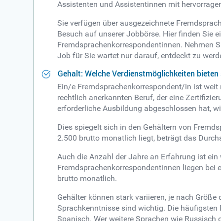
Assistenten und Assistentinnen mit hervorrage
Sie verfügen über ausgezeichnete Fremdsprach
Besuch auf unserer Jobbörse. Hier finden Sie
Fremdsprachenkorrespondentinnen. Nehmen Sie 
Job für Sie wartet nur darauf, entdeckt zu werd
Gehalt: Welche Verdienstmöglichkeiten biete
Ein/e Fremdsprachenkorrespondent/in ist weit 
rechtlich anerkannten Beruf, der eine Zertifiz
erforderliche Ausbildung abgeschlossen hat, w
Dies spiegelt sich in den Gehältern von Fremd
2.500 brutto monatlich liegt, beträgt das Durc
Auch die Anzahl der Jahre an Erfahrung ist ein
Fremdsprachenkorrespondentinnen liegen bei et
brutto monatlich.
Gehälter können stark variieren, je nach Größe
Sprachkenntnisse sind wichtig. Die häufigste
Spanisch. Wer weitere Sprachen wie Russisch od