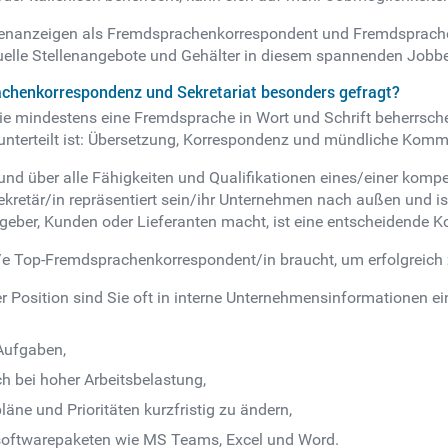
ellenanzeigen als Fremdsprachenkorrespondent und Fremdsprache
tuelle Stellenangebote und Gehälter in diesem spannenden Jobbe
achenkorrespondenz und Sekretariat besonders gefragt?
 mindestens eine Fremdsprache in Wort und Schrift beherrsch
ile unterteilt ist: Übersetzung, Korrespondenz und mündliche Kom
en und über alle Fähigkeiten und Qualifikationen eines/einer komp
Sekretär/in repräsentiert sein/ihr Unternehmen nach außen und is
aggeber, Kunden oder Lieferanten macht, ist eine entscheidende
/e Top-Fremdsprachenkorrespondent/in braucht, um erfolgreich z
er Position sind Sie oft in interne Unternehmensinformationen ei
 Aufgaben,
h bei hoher Arbeitsbelastung,
läne und Prioritäten kurzfristig zu ändern,
softwarepaketen wie MS Teams, Excel und Word.