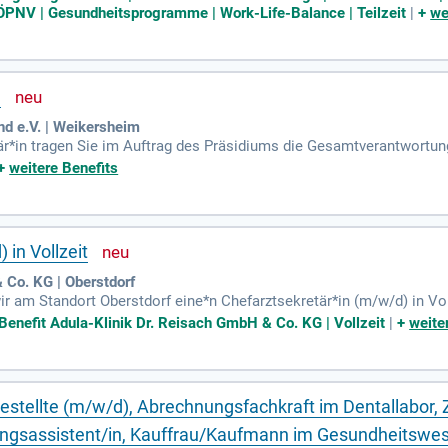
– ÖPNV | Gesundheitsprogramme | Work-Life-Balance | Teilzeit
|
+
we
)
d e.V. | Weikersheim
är*in tragen Sie im Auftrag des Präsidiums die Gesamtverantwortung
+
weitere Benefits
 in Vollzeit
 Co. KG | Oberstdorf
ir am Standort Oberstdorf eine*n Chefarztsekretär*in (m/w/d) in Vol
Benefit Adula-Klinik Dr. Reisach GmbH & Co. KG | Vollzeit
|
+
weite
tellte (m/w/d), Abrechnungsfachkraft im Dentallabor, 
tungsassistent/in, Kauffrau/Kaufmann im Gesundheitswe