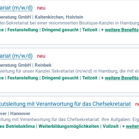
ariat (m/w/d)
ratung GmbH | Kaltenkirchen, Holstein
ei-Sekretariat bei einer renommierten Boutique-Kanzlei in Hamburg
0–40 Std./Woche), die ein tolles Team unterstützt. Hier können Sie g
e | Festanstellung | Dringend gesucht | Teilzeit
|
+
weitere Benefits
talten. Genießen Sie die Aussicht auf spannende internationale Pro
n wir Bewerber:innen und Arbeitgeber zusammen, indem wir empathi
Ihre Zukunft im juristischen Umfeld!
ariat (m/w/d)
beratung GmbH | Reinbek
eitung für unser Kanzlei Sekretariat (m/w/d) in Hamburg, die mit ein
mt. In dieser unbefristeten Direktvermittlung profitieren Sie von de
e | Festanstellung | Dringend gesucht | Teilzeit
|
+
weitere Benefits
rojekten zu arbeiten. Ihr Beitrag ist entscheidend: Gehen Sie über d
tag aktiv mit. Bei Grabowski & Rohmann stehen wir Ihnen als Partne
n Sie Ihr Fingerspitzengefühl und Ihre Empathie in einem dynamisch
ft!
tutsleitung mit Verantwortung für das Chefsekretariat
ver | Hannover
eitung mit Verantwortung für das Chefsekretariat: Ihre Aufgaben: E
 Institutsleitung; professionelles Termin- und Reisemanagement ei
tes Betriebsklima | Weiterbildungsmöglichkeiten | Vollzeit
|
+
weiter