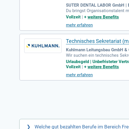
SUTER DENTAL LABOR GmbH | 
Du bringst Organisationstalent m
ung übernimmst Du, um reibungsl
Vollzeit
|
+
weitere Benefits
ahnarzthelfer:in ist Voraussetzun
mehr erfahren
erfügst über fundierte Kenntnis
hen Fähigkeiten und Kommunikati
Technisches Sekretariat (
Kuhlmann Leitungsbau GmbH & C
Wir suchen ein technisches Sekr
d der Abrechnung von Baumaßnahm
Urlaubsgeld | Unbefristeter Vert
männische oder technische Ausbil
Vollzeit
|
+
weitere Benefits
gütung, Weihnachts- und Urlaubsg
mehr erfahren
n Team, das eine umfassende Ein
Welche gut bezahlten Berufe im Bereich Fr