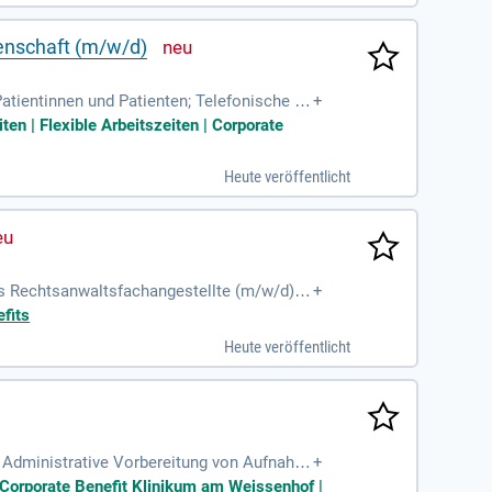
enschaft (m/w/d)
tientinnen und Patienten; Telefonische un
+
bulanter Sprechstunden
ten | Flexible Arbeitszeiten | Corporate
Heute veröffentlicht
als Rechtsanwaltsfachangestellte (m/w/d),
+
tariatsaufgaben übernehmen. Ein sicherer
fits
. Zudem benötigen Sie sehr gute Deutschk
Heute veröffentlicht
he), 28 Urlaubstagen und attraktiven Zusatz
 Zukunft in einer dynamischen Kanzlei!
n: Administrative Vorbereitung von Aufnahm
+
enarbeit im interdisziplinären
| Corporate Benefit Klinikum am Weissenhof |