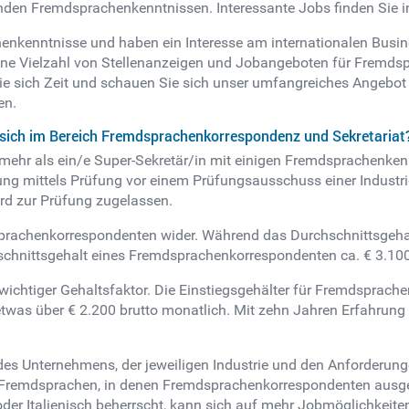
nden Fremdsprachenkenntnissen. Interessante Jobs finden Sie in
enkenntnisse und haben ein Interesse am internationalen Busi
 eine Vielzahl von Stellenanzeigen und Jobangeboten für Fremd
sich Zeit und schauen Sie sich unser umfangreiches Angebot a
en.
n sich im Bereich Fremdsprachenkorrespondenz und Sekretariat
mehr als ein/e Super-Sekretär/in mit einigen Fremdsprachenkenn
ierung mittels Prüfung vor einem Prüfungsausschuss einer Industr
ird zur Prüfung zugelassen.
sprachenkorrespondenten wider. Während das Durchschnittsgehalt
hschnittsgehalt eines Fremdsprachenkorrespondenten ca. € 3.100
 wichtiger Gehaltsfaktor. Die Einstiegsgehälter für Fremdsprac
was über € 2.200 brutto monatlich. Mit zehn Jahren Erfahrung s
 des Unternehmens, der jeweiligen Industrie und den Anforderunge
n Fremdsprachen, in denen Fremdsprachenkorrespondenten ausgeb
er Italienisch beherrscht, kann sich auf mehr Jobmöglichkeiten