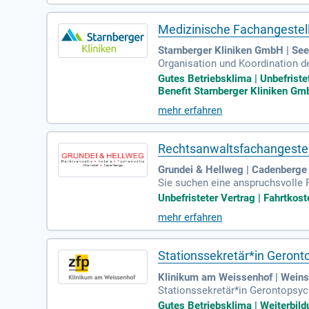
Medizinische Fachangestel
Starnberger Kliniken GmbH | See
Organisation und Koordination d
d persönliche Betreuung der Pat
Gutes Betriebsklima | Unbefristet
Benefit Starnberger Kliniken Gmb
mehr erfahren
Rechtsanwaltsfachangestell
Grundei & Hellweg | Cadenberge
Sie suchen eine anspruchsvolle P
wo Sie die Postbearbeitung, die
Unbefristeter Vertrag | Fahrtkost
Umgang mit Kanzleisoftware (id
mehr erfahren
enntnisse (mind. C1-Niveau). Pro
leistungen wie Leasingbike und F
Stationssekretär*in Geront
Klinikum am Weissenhof | Wein
Stationssekretär*in Gerontopsych
en und Entlassungen; Annahme u
Gutes Betriebsklima | Weiterbild