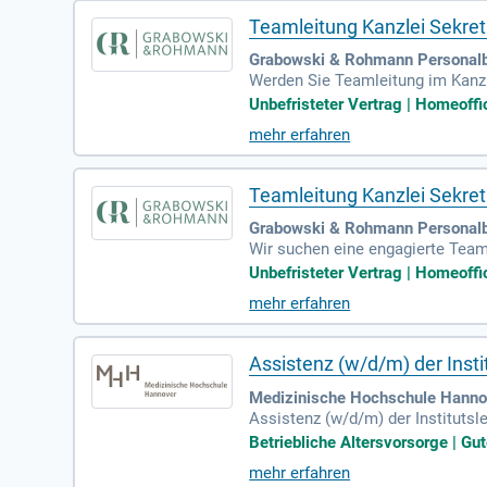
Teamleitung Kanzlei Sekret
Grabowski & Rohmann Personalbe
Werden Sie Teamleitung im Kanzl
(m/w/d) in Voll- oder Teilzeit (3
Unbefristeter Vertrag | Homeoffic
d den Kanzleialltag aktiv mitges
mehr erfahren
Bei Grabowski & Rohmann bringe
Sie sich jetzt und gestalten Sie 
Teamleitung Kanzlei Sekret
Grabowski & Rohmann Personal
Wir suchen eine engagierte Teaml
che) aktiv Verantwortung übernim
Unbefristeter Vertrag | Homeoffic
que-Kanzlei mit internationalen P
mehr erfahren
e den anspruchsvollen Kanzleiall
bestmöglich zu gestalten. Bringe
estalten Sie Ihre berufliche Zukun
Assistenz (w/d/m) der Insti
Medizinische Hochschule Hanno
Assistenz (w/d/m) der Institutsl
nation des Chefsekretariats der
Betriebliche Altersvorsorge | Gu
mehr erfahren