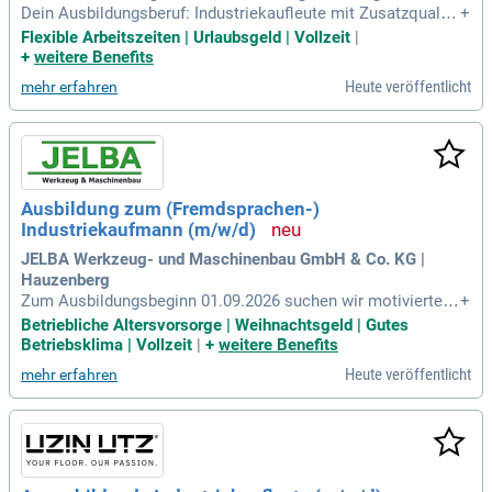
Dein Ausbildungsberuf: Industriekaufleute mit Zusatzqualifi
+
kation Fremdsprachen befassen sich in Unternehmen aller
Flexible Arbeitszeiten | Urlaubsgeld | Vollzeit
|
Branchen mit grenzüberschreitenden kaufmännischen und b
+
weitere Benefits
etriebswirtschaftlichen Aufgabenbereichen wie; Materialwirt
Heute veröffentlicht
mehr erfahren
schaft, Vertrieb und Marketing
Ausbildung zum (Fremdsprachen-)
Industriekaufmann (m/w/d)
JELBA Werkzeug- und Maschinenbau GmbH & Co. KG |
Hauzenberg
Zum Ausbildungsbeginn 01.09.2026 suchen wir motivierte u
+
nd zuverlässige: Auszubildende zum (Fremdsprachen-) Indu
Betriebliche Altersvorsorge | Weihnachtsgeld | Gutes
striekaufmann (m/w/d): Deine Tätigkeiten: Ermitteln des Be
Betriebsklima | Vollzeit
|
+
weitere Benefits
darfs an Produkten und Dienstleistungen, kaufen und dispon
Heute veröffentlicht
mehr erfahren
ieren von Materialien,