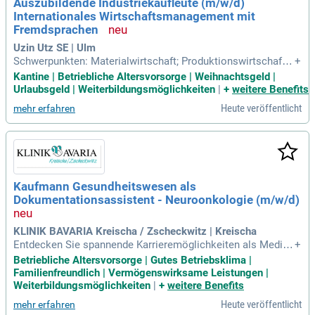
Auszubildende Industriekaufleute (m/w/d)
Internationales Wirtschaftsmanagement mit
Fremdsprachen
Uzin Utz SE | Ulm
Schwerpunkten: Materialwirtschaft; Produktionswirtschaft;
+
Personalwesen; Absatzwirtschaft; Rechnungswesen; Englis
Kantine | Betriebliche Altersvorsorge | Weihnachtsgeld |
ch und Französisch oder Spanisch; Während deiner Ausbildu
Urlaubsgeld | Weiterbildungsmöglichkeiten
|
+
weitere Benefits
ng zum Industriekaufmann (m/w/d) hast du die Möglichkeit,
Heute veröffentlicht
mehr erfahren
in zahlreiche Unternehmensbereiche
Kaufmann Gesundheitswesen als
Dokumentationsassistent - Neuroonkologie (m/w/d)
KLINIK BAVARIA Kreischa / Zscheckwitz | Kreischa
Entdecken Sie spannende Karrieremöglichkeiten als Medizi
+
nischer Dokumentationsassistent (m/w/d) oder in der Büro
Betriebliche Altersvorsorge | Gutes Betriebsklima |
kauffrau/Bürokaufmann-Rolle mit medizinischem Hintergru
Familienfreundlich | Vermögenswirksame Leistungen |
nd. Wir suchen teamorientierte und motivierte Kandidaten, d
Weiterbildungsmöglichkeiten
|
+
weitere Benefits
ie über ausgezeichnete MS Office-Kenntnisse verfügen. Bei
Heute veröffentlicht
mehr erfahren
uns erwarten Sie geregelte Arbeitszeiten ohne Schicht- oder