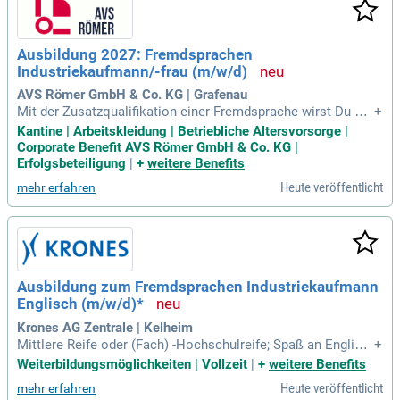
Ausbildung 2027: Fremdsprachen
Industriekaufmann/-frau (m/w/d)
AVS Römer GmbH & Co. KG | Grafenau
Mit der Zusatzqualifikation einer Fremdsprache wirst Du au
+
ßerdem fit für den internationalen Geschäftsalltag – ein ech
Kantine | Arbeitskleidung | Betriebliche Altersvorsorge |
tes Plus für Deine Karriere!
Corporate Benefit AVS Römer GmbH & Co. KG |
Erfolgsbeteiligung
|
+
weitere Benefits
Heute veröffentlicht
mehr erfahren
Ausbildung zum Fremdsprachen Industriekaufmann
Englisch (m/w/d)*
Krones AG Zentrale | Kelheim
Mittlere Reife oder (Fach) -Hochschulreife; Spaß an Englisc
+
h; Prüfung zum Industriekaufmann.
Weiterbildungsmöglichkeiten | Vollzeit
|
+
weitere Benefits
Heute veröffentlicht
mehr erfahren