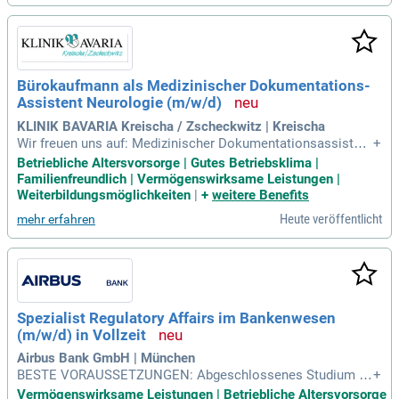
Wochenenddienst sowie ein familiäres Betriebsklima. Genie
ßen Sie eine fundierte Einarbeitung und vielfältige Mitarbeit
erevents, die Ihren Teamgeist stärken. Ein moderner Arbeits
platz und ein respektvolles Miteinander prägen unsere Unter
nehmenskultur. Bewerben Sie sich jetzt und werden Sie Teil
Bürokaufmann als Medizinischer Dokumentations-
eines engagierten Teams für eine langfristige Zusammenarb
Assistent Neurologie (m/w/d)
eit!
KLINIK BAVARIA Kreischa / Zscheckwitz | Kreischa
Wir freuen uns auf: Medizinischer Dokumentationsassistent
+
(m/w/d), Bürokauffrau/Bürokaufmann mit medizinischen Ke
Betriebliche Altersvorsorge | Gutes Betriebsklima |
nntnissen, Kauffrau/Kaufmann im Gesundheitswesen. Sehr
Familienfreundlich | Vermögenswirksame Leistungen |
gute Kenntnisse in MS Office.
Weiterbildungsmöglichkeiten
|
+
weitere Benefits
Heute veröffentlicht
mehr erfahren
Spezialist Regulatory Affairs im Bankenwesen
(m/w/d) in Vollzeit
Airbus Bank GmbH | München
BESTE VORAUSSETZUNGEN: Abgeschlossenes Studium de
+
r Betriebswirtschafts- oder Volkswirtschaftslehre oder Rech
Vermögenswirksame Leistungen | Betriebliche Altersvorsorge