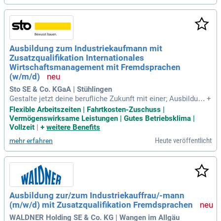
Ausbildung zum Industriekaufmann mit
Zusatzqualifikation Internationales
Wirtschaftsmanagement mit Fremdsprachen
(w/m/d)
Sto SE & Co. KGaA | Stühlingen
Gestalte jetzt deine berufliche Zukunft mit einer; Ausbildung
+
zum Industriekaufmann mit Zusatzqualifikation Internationa
Flexible Arbeitszeiten | Fahrtkosten-Zuschuss |
les Wirtschaftsmanagement mit Fremdsprachen (w/m/d): A
Vermögenswirksame Leistungen | Gutes Betriebsklima |
usbildungsstart: 01.09.2027 an unserem Standort Stühlingen
Vollzeit
|
+
weitere Benefits
-Weizen.
Heute veröffentlicht
mehr erfahren
Ausbildung zur/zum Industriekauffrau/-mann
(m/w/d) mit Zusatzqualifikation Fremdsprachen
WALDNER Holding SE & Co. KG | Wangen im Allgäu