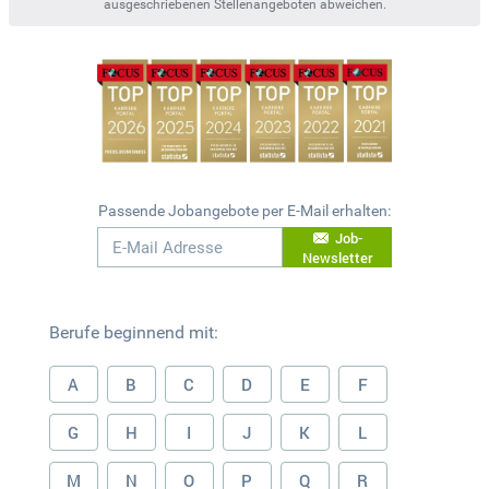
ausgeschriebenen Stellenangeboten abweichen.
Passende Jobangebote per E-Mail erhalten:
Job-
Newsletter
Berufe beginnend mit:
A
B
C
D
E
F
G
H
I
J
K
L
M
N
O
P
Q
R