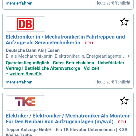
Heute veröffentlicht
mehr erfahren
3 Standorten leben wir Werte wie Qualität und Zuverlässigke
it. Profitieren Sie von einem vertrauensvollen Arbeitsklima,
das Eigenverantwortung fördert. Bringen Sie Ihre Karriere vo
ran und bereichern Sie unser engagiertes Team in der Aufzu
gsbranche!
Elektroniker:in / Mechatroniker:in Fahrtreppen und
Aufzüge als Servicetechniker:in
Deutsche Bahn AG | Essen
B. als Mechatroniker:in, Elektroniker:in, Energieanlagentech
+
niker:in oder Elektriker:in; Außerdem bringst du bereits erst
Quereinstieg möglich | Gutes Betriebsklima | Unbefristeter
e, idealerweise mehrjährige Berufserfahrung und Kenntnisse
Vertrag | Betriebliche Altersvorsorge | Vollzeit
|
in der Aufzugs- oder Fahrtreppentechnik mit; Eigenständige
+
weitere Benefits
s, sorgfältiges
Heute veröffentlicht
mehr erfahren
Elektriker / Elektroniker / Mechatroniker Als Monteur
Für Den Neubau Von Aufzugsanlagen (m/w/d)
Tepper Aufzüge GmbH - Ein TK Elevator Unternehmen | KGA
Weiße Taube