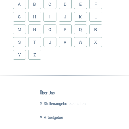
A
B
C
D
E
F
G
H
I
J
K
L
M
N
O
P
Q
R
S
T
U
V
W
X
Y
Z
Über Uns
Stellenangebote schalten
Arbeitgeber