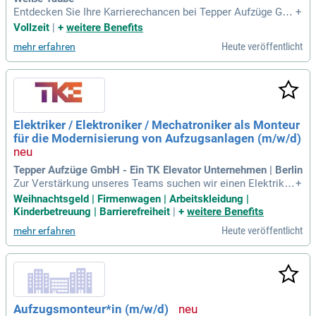
Entdecken Sie Ihre Karrierechancen bei Tepper Aufzüge Gm
+
bH, dem führenden Aufzugshersteller in NRW. Profitieren Sie
Vollzeit
|
+
weitere Benefits
von einem dynamischen Arbeitsumfeld, umfassendem Servi
Heute veröffentlicht
mehr erfahren
ce und innovativer Technik. Bewerben Sie sich jetzt für span
nende Stellenangebote!
Elektriker / Elektroniker / Mechatroniker als Monteur
für die Modernisierung von Aufzugsanlagen (m/w/d)
Tepper Aufzüge GmbH - Ein TK Elevator Unternehmen | Berlin
Zur Verstärkung unseres Teams suchen wir einen Elektriker,
+
Elektroniker oder Mechatroniker als Monteur für die Moder
Weihnachtsgeld | Firmenwagen | Arbeitskleidung |
nisierung von Aufzugsanlagen. Wenn Sie schwindelfrei sind
Kinderbetreuung | Barrierefreiheit
|
+
weitere Benefits
und hoch hinaus wollen, werden Sie Aufzugstechniker (m/
Heute veröffentlicht
mehr erfahren
w/d) und gestalten Sie die Zukunft der urbanen Mobilität akt
iv mit. Zu Ihren Aufgaben gehören die Demontage und Mont
age aller Aufzugskomponenten, die Inbetriebnahme sowie d
ie Durchführung von Sachverständigenprüfungen. Sie beheb
en Störungen, übergeben Anlagen an Kunden und dokumenti
eren Ihre Arbeiten. Eine abgeschlossene Berufsausbildung i
Aufzugsmonteur*in (m/w/d)
n Mechatronik, Elektronik oder Elektrik ist erforderlich, ebe