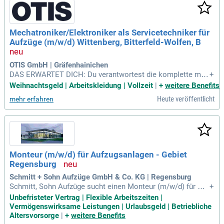
Mechatroniker/Elektroniker als Servicetechniker für
Aufzüge (m/w/d) Wittenberg, Bitterfeld-Wolfen, B
OTIS GmbH | Gräfenhainichen
DAS ERWARTET DICH: Du verantwortest die komplette mec
+
hanische und elektrische Wartung sowie die Instandhaltung
Weihnachtsgeld | Arbeitskleidung | Vollzeit
|
+
weitere Benefits
der Aufzugsanlagen ; Du identifizierst Störungen, führst Rep
Heute veröffentlicht
mehr erfahren
araturarbeiten durch und stellst die Verfügbarkeit der Aufzü
ge sicher; Du organisierst
Monteur (m/w/d) für Aufzugsanlagen - Gebiet
Regensburg
Schmitt + Sohn Aufzüge GmbH & Co. KG | Regensburg
Schmitt, Sohn Aufzüge sucht einen Monteur (m/w/d) für Auf
+
zugsanlagen in Regensburg. Bewerben Sie sich mit aktuelle
Unbefristeter Vertrag | Flexible Arbeitszeiten |
n Unterlagen und werden Sie Teil eines internationalen Fami
Vermögenswirksame Leistungen | Urlaubsgeld | Betriebliche
lienunternehmens. Seit über 100 Jahren setzen wir Maßstäb
Altersvorsorge
|
+
weitere Benefits
e in Aufzugsbau und Service. Mit 1.900 Mitarbeitenden an 3