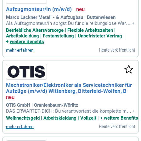
Aufzugmonteur/in (m/w/d)
Marco Lackner Metall - & Aufzugbau | Buttenwiesen
Als Aufzugmonteur/in sorgst Du für die reibungslose Wartu
+
ng und Montage von Aufzügen, wobei Präzision und technis
Betriebliche Altersvorsorge | Flexible Arbeitszeiten |
ches Know-how essenziell sind. Du behebst Störungen und
Arbeitskleidung | Festanstellung | Unbefristeter Vertrag
|
gewährleistest die Sicherheit der Anlagen, was Deine Erfahr
+
weitere Benefits
ung aus dem metall- oder elektrotechnischen Bereich unter
Heute veröffentlicht
mehr erfahren
Beweis stellt. Eine abgeschlossene Berufsausbildung und id
ealerweise Berufserfahrung im Aufzugsbau machen Dich zu
einem wertvollen Teammitglied. Deine selbstständige Arbei
tsweise und Zuverlässigkeit zeichnen Dich aus, während Du
gleichzeitig gut im Team arbeitest. Ein Führerschein der Kla
sse B ist ebenfalls erforderlich. Mit einer betrieblichen Alter
Mechatroniker/Elektroniker als Servicetechniker für
svorsorge sicherst Du Deine Zukunft ab.
Aufzüge (m/w/d) Wittenberg, Bitterfeld-Wolfen, B
OTIS GmbH | Oranienbaum-Wörlitz
DAS ERWARTET DICH: Du verantwortest die komplette mec
+
hanische und elektrische Wartung sowie die Instandhaltung
Weihnachtsgeld | Arbeitskleidung | Vollzeit
|
+
weitere Benefits
der Aufzugsanlagen ; Du identifizierst Störungen, führst Rep
Heute veröffentlicht
mehr erfahren
araturarbeiten durch und stellst die Verfügbarkeit der Aufzü
ge sicher; Du organisierst