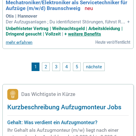
Mechatroniker/Elektroniker als Servicetechniker für
Aufzüge (m/w/d) Braunschweig
Otis | Hannover
Der Aufzugsanlagen ; Du identifizierst Störungen, führst Rep
+
araturarbeiten durch und stellst die Verfügbarkeit der Aufzü
Unbefristeter Vertrag | Weihnachtsgeld | Arbeitskleidung |
ge sicher; Du organisierst sämtliche Abläufe von der Entgeg
Dringend gesucht | Vollzeit
|
+
weitere Benefits
ennahme des Materials bis zur Übergabe der fertigen Anlag
Heute veröffentlicht
mehr erfahren
e an den Kunden
1
2
3
4
5
nächste
Das Wichtigste in Kürze
Kurzbeschreibung Aufzugmonteur Jobs
Gehalt: Was verdient ein Aufzugmonteur?
Ihr Gehalt als Aufzugmonteur (m/w) liegt nach einer