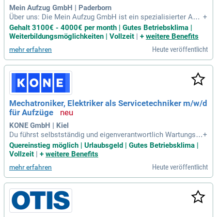
nso wie Kenntnisse in Steuerungs- und Regeltechnik. Wir le
Mein Aufzug GmbH | Paderborn
gen Wert auf Kundenorientierung, Zuverlässigkeit und hohe
Über uns: Die Mein Aufzug GmbH ist ein spezialisierter Anbi
+
Einsatzbereitschaft.
eter für Kleingüter-, Speisen- und Güteraufzüge und entwicke
Gehalt 3100€ - 4000€ per month | Gutes Betriebsklima |
lt maßgeschneiderte Lösungen für Gastronomie, Industrie u
Weiterbildungsmöglichkeiten | Vollzeit
|
+
weitere Benefits
nd private Anwendungen.
Heute veröffentlicht
mehr erfahren
Mechatroniker, Elektriker als Servicetechniker m/w/d
für Aufzüge
KONE GmbH | Kiel
Du führst selbstständig und eigenverantwortlich Wartungsar
+
beiten in Deinem eigenen Gebiet durch; Du betreibst Fehlers
Quereinstieg möglich | Urlaubsgeld | Gutes Betriebsklima |
uche, stellst Störungen an den Aufzügen fest und behebst di
Vollzeit
|
+
weitere Benefits
ese; Du tauschst Aufzugskomponenten aus und bist verant
Heute veröffentlicht
mehr erfahren
wortlich für Kleinreparaturen