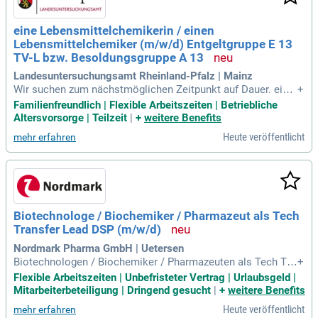
eine Lebensmittelchemikerin / einen
Lebensmittelchemiker (m/w/d) Entgeltgruppe E 13
TV-L bzw. Besoldungsgruppe A 13
Landesuntersuchungsamt Rheinland-Pfalz | Mainz
Wir suchen zum nächstmöglichen Zeitpunkt auf Dauer. eine
+
Lebensmittelchemikerin / einen Lebensmittelchemiker (m/
Familienfreundlich | Flexible Arbeitszeiten | Betriebliche
w/d); Entgeltgruppe E 13 TV-L bzw.
Altersvorsorge | Teilzeit
|
+
weitere Benefits
Heute veröffentlicht
mehr erfahren
Biotechnologe / Biochemiker / Pharmazeut als Tech
Transfer Lead DSP (m/w/d)
Nordmark Pharma GmbH | Uetersen
Biotechnologen / Biochemiker / Pharmazeuten als Tech Tra
+
nsfer Lead DSP (m/w/d): Vollzeit, unbefristet: Kennziffer: Ad
Flexible Arbeitszeiten | Unbefristeter Vertrag | Urlaubsgeld |
v.
Mitarbeiterbeteiligung | Dringend gesucht
|
+
weitere Benefits
Heute veröffentlicht
mehr erfahren