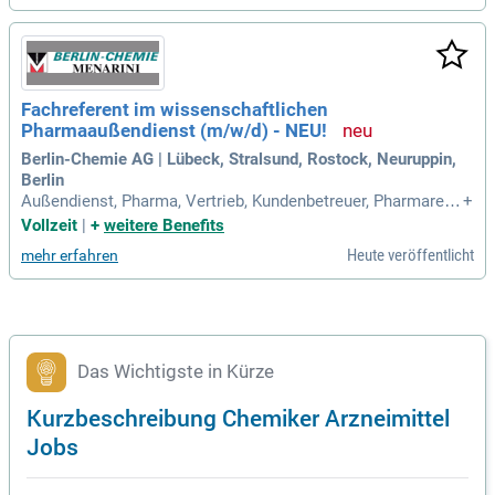
Fachreferent im wissenschaftlichen
Pharmaaußendienst (m/w/d) - NEU!
Berlin-Chemie AG | Lübeck, Stralsund, Rostock, Neuruppin,
Berlin
Außendienst, Pharma, Vertrieb, Kundenbetreuer, Pharmarefe
+
rent, Chemiker, Biologe, Mediziner, Arzneimittel, Medizin, Pfl
Vollzeit
|
+
weitere Benefits
ege, Vertrieb, Verkauf.
Heute veröffentlicht
mehr erfahren
Das Wichtigste in Kürze
Kurzbeschreibung Chemiker Arzneimittel
Jobs