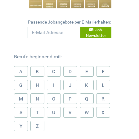
Passende Jobangebote per E-Mail erhalten:
Job-
Newsletter
Berufe beginnend mit:
A
B
C
D
E
F
G
H
I
J
K
L
M
N
O
P
Q
R
S
T
U
V
W
X
Y
Z