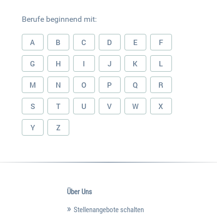
Berufe beginnend mit:
A
B
C
D
E
F
G
H
I
J
K
L
M
N
O
P
Q
R
S
T
U
V
W
X
Y
Z
Über Uns
Stellenangebote schalten