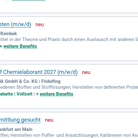
nten (m/w/d)
 Reinbek
ttel in der Theorie und Praxis durch einen Austausch mit anderen 
robiologische Arbeitstechniken; Kennenlernen und Bedienung von A
+
weitere Benefits
uf Chemielaborant 2027 (m/w/d)
k GmbH & Co. KG | Fridolfing
denen Stoffen und Stofflösungen; Herstellen von definierten Pro
Bedienen, Reinigen und Warten verschiedener Laboreinrichtungen;
abatte | Vollzeit
|
+
weitere Benefits
rmittlung gesucht
ankfurt am Main
ffen; Herstellen von Puffer- und Ansatzlösungen; Kalibrieren von 