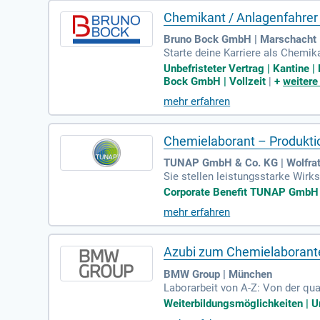
Chemikant / Anlagenfahrer 
Bruno Bock GmbH | Marschacht
Starte deine Karriere als Chemik
2.000 € brutto pro Jahr, plus Sc
Unbefristeter Vertrag | Kantine
rst du Probenahmen und Inprozes
Bock GmbH | Vollzeit
|
+
weitere
emikant oder eine vergleichbare Q
mehr erfahren
namischen Teams!
Chemielaborant – Produktio
TUNAP GmbH & Co. KG | Wolfra
Sie stellen leistungsstarke Wir
Corporate Benefit TUNAP GmbH & 
mehr erfahren
Azubi zum Chemielaboranten
BMW Group | München
Laborarbeit von A-Z: Von der qu
ngen und selbstständiges Lösen
Weiterbildungsmöglichkeiten | Ur