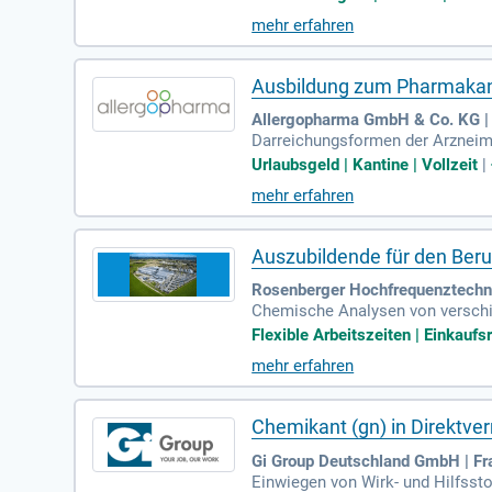
mehr erfahren
Ausbildung zum Pharmaka
Allergopharma GmbH & Co. KG |
Darreichungsformen der Arzneimi
hemische, physikalische und mik
Urlaubsgeld | Kantine | Vollzeit
|
mehr erfahren
Auszubildende für den Ber
Rosenberger Hochfrequenztechni
Chemische Analysen von verschie
wie trennen von Stoffgemische; 
Flexible Arbeitszeiten | Einkaufsr
mehr erfahren
Chemikant (gn) in Direktve
Gi Group Deutschland GmbH | Fr
Einwiegen von Wirk- und Hilfssto