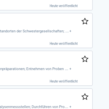
Heute veröffentlicht
Standorten der Schwestergesellschaften; C
+
rbeitsgeräten in Labor
Heute veröffentlicht
benpräparationen; Entnehmen von Proben so
+
 Dokumentieren und Auswerten
Heute veröffentlicht
Analysenmessstellen; Durchführen von Probe
+