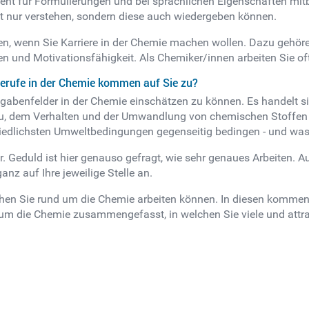
ent für Formulierungen und bei sprachlichen Eigenschaften mitbr
ur verstehen, sondern diese auch wiedergeben können.
ingen, wenn Sie Karriere in der Chemie machen wollen. Dazu gehö
 und Motivationsfähigkeit. Als Chemiker/innen arbeiten Sie of
Berufe in der Chemie kommen auf Sie zu?
ufgabenfelder in der Chemie einschätzen zu können. Es handelt 
u, dem Verhalten und der Umwandlung von chemischen Stoffen b
chiedlichsten Umweltbedingungen gegenseitig bedingen - und w
or. Geduld ist hier genauso gefragt, wie sehr genaues Arbeiten. 
nz auf Ihre jeweilige Stelle an.
lchen Sie rund um die Chemie arbeiten können. In diesen kommen 
um die Chemie zusammengefasst, in welchen Sie viele und attra