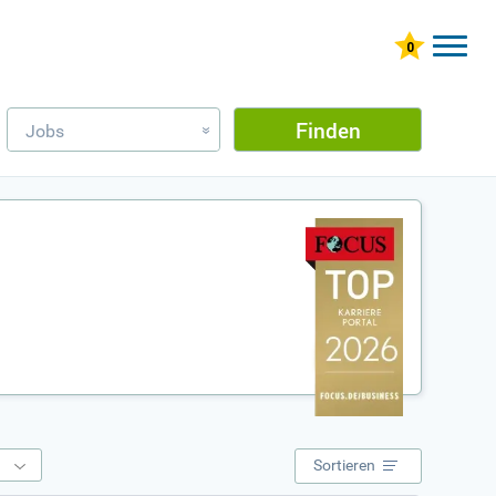
Finden
Jobs
»
e
Sortieren