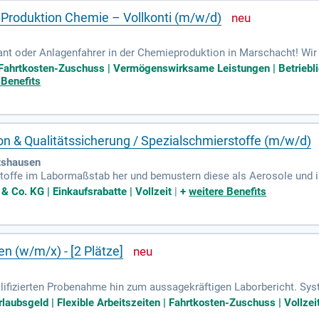
Produktion Chemie – Vollkonti (m/w/d)
ant oder Anlagenfahrer in der Chemieproduktion in Marschacht! Wir 
hichtzulagen. In dieser unbefristeten Stelle bedienst und überwach
 | Fahrtkosten-Zuschuss | Vermögenswirksame Leistungen | Betriebli
skontrollen durch, um die Produktqualität zu gewährleisten. Wenn
 Benefits
ualifikation hast, bist du bei uns genau richtig. Bewirb dich jetzt
n & Qualitätssicherung / Spezialschmierstoffe (m/w/d)
tshausen
kstoffe im Labormaßstab her und bemustern diese als Aerosole und 
Co. KG | Einkaufsrabatte | Vollzeit
|
+
weitere Benefits
 (w/m/x) - [2 Plätze]
alifizierten Probenahme hin zum aussagekräftigen Laborbericht. S
 von Herausforderungen.
laubsgeld | Flexible Arbeitszeiten | Fahrtkosten-Zuschuss | Vollzei