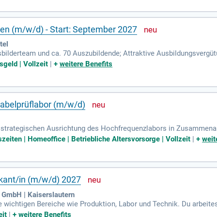
n (m/w/d) - Start: September 2027
tel
usbilderteam und ca. 70 Auszubildende; Attraktive Ausbildungsvergü
ener Abschlussprüfung; Altersvorsorge; 30 Tage Urlaub; 1 Tag für 
geld | Vollzeit
|
+
weitere Benefits
abelprüflabor (m/w/d)
er strategischen Ausrichtung des Hochfrequenzlabors in Zusammenar
onal- und Budgetplanung; Verantwortung für die Erreichung der KPIs 
zeiten | Homeoffice | Betriebliche Altersvorsorge | Vollzeit
|
+
weit
kant/in (m/w/d) 2027
mbH | Kaiserslautern
e wichtigen Bereiche wie Produktion, Labor und Technik. Du arbeite
schen Produktion.
eit
|
+
weitere Benefits