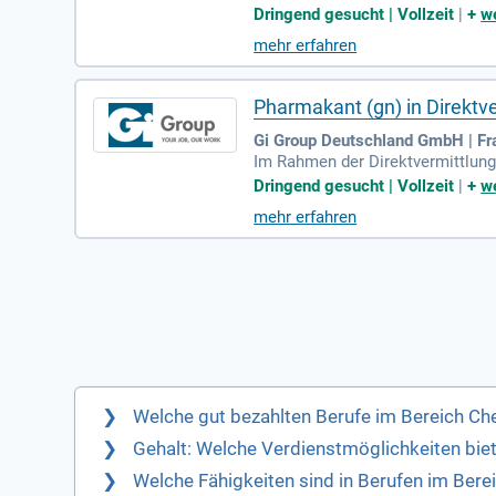
nahmen zur Überwachung der Prod
Dringend gesucht | Vollzeit
|
+
we
mehr erfahren
Pharmakant (gn) in Direktv
Gi Group Deutschland GmbH | Fr
Im Rahmen der Direktvermittlung
Dringend gesucht | Vollzeit
|
+
we
mehr erfahren
Welche gut bezahlten Berufe im Bereich Ch
Gehalt: Welche Verdienstmöglichkeiten bie
Welche Fähigkeiten sind in Berufen im Ber