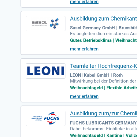
mehr erfahren
Ausbildung zum Chemikante
Sasol Germany GmbH | Brunsbüt
Es begleiten dich ein starkes A
nachtsgeld; Prämie nach bestand
Gutes Betriebsklima | Weihnachts
mehr erfahren
Teamleiter Hochfrequenz-K
LEONI Kabel GmbH | Roth
Mitwirkung bei der Definition d
rbeitung der Investitions-, Pers
Weihnachtsgeld | Flexible Arbeits
mehr erfahren
Ausbildung zum/zur Chemi
FUCHS LUBRICANTS GERMANY G
Dabei bekommst Einblicke in all
r Schritt zum Profi in der chemi
Weihnachtsgeld | Kantine | Vollz