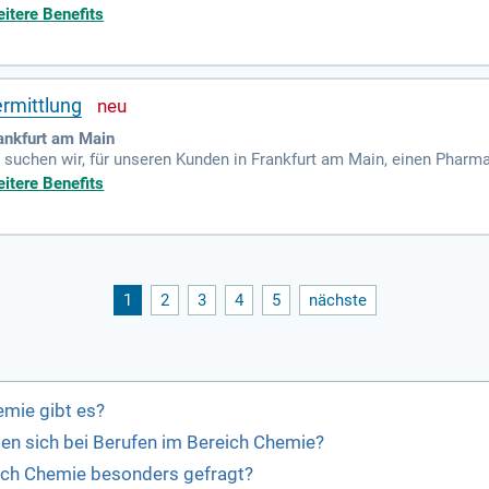
uktqualität; Reinigung von Apparaten, Behältern und Gerätschafte
itere Benefits
ermittlung
ankfurt am Main
 suchen wir, für unseren Kunden in Frankfurt am Main, einen Pharm
itere Benefits
1
2
3
4
5
nächste
emie gibt es?
ten sich bei Berufen im Bereich Chemie?
eich Chemie besonders gefragt?