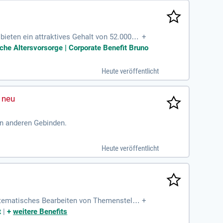
bieten ein attraktives Gehalt von 52.000–6
+
st du unsere chemischen Anlagen. Zudem füh
che Altersvorsorge | Corporate Benefit Bruno
 du eine abgeschlossene Ausbildung als Ch
 ohne Anschreiben und werde Teil unseres dy
Heute veröffentlicht
in anderen Gebinden.
Heute veröffentlicht
ystematisches Bearbeiten von Themenstellu
+
t
|
+
weitere Benefits