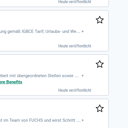
Heute veröffentlicht
tung gemäß IGBCE Tarif; Urlaubs- und Weih
+
Gewerkschaftsmitglieder
Heute veröffentlicht
beit mit übergeordneten Stellen sowie Era
+
für das Hochfrequenz-Kabelprüflabor
ere Benefits
Heute veröffentlicht
st im Team von FUCHS und wirst Schritt fü
+