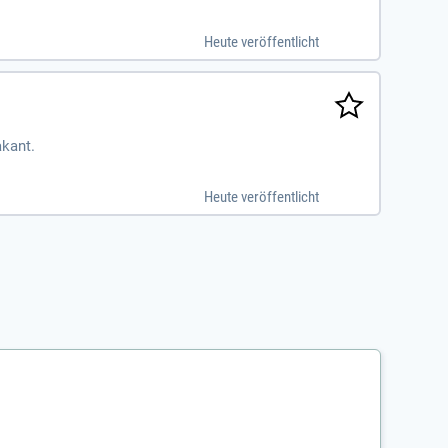
n; Führen von prozessbegleitender
Heute veröffentlicht
akant.
Heute veröffentlicht