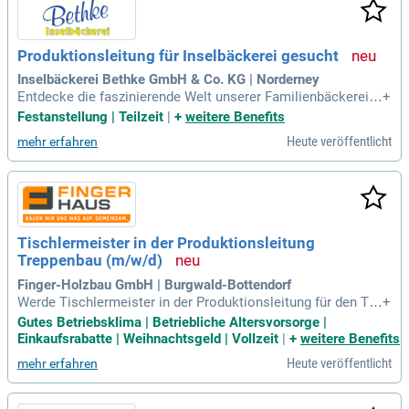
Produktionsleitung für Inselbäckerei gesucht
Inselbäckerei Bethke GmbH & Co. KG | Norderney
Entdecke die faszinierende Welt unserer Familienbäckerei a
+
uf Norderney! Wir suchen leidenschaftliche Teammitglieder,
Festanstellung | Teilzeit
|
+
weitere Benefits
die frisches Brot lieben und das Handwerk schätzen. Ob Vol
Heute veröffentlicht
mehr erfahren
lzeit, Teilzeit oder Ausbildung – wir bieten diverse Karrierem
öglichkeiten. Unsere Bäckerei steht für höchste Qualität un
d ein harmonisches Arbeitsumfeld. Als Produktionsleiter
(m/w/d) bist du für die gesamte Produktionsüberwachung v
erantwortlich und sorgst für reibungslose Abläufe. Werde Te
il unseres großartigen Teams auf einer der schönsten Inseln
Tischlermeister in der Produktionsleitung
Deutschlands und bereichere unsere Tradition mit deiner Erf
Treppenbau (m/w/d)
ahrung!
Finger-Holzbau GmbH | Burgwald-Bottendorf
Werde Tischlermeister in der Produktionsleitung für den Tre
+
ppenbau (m/w/d) bei Finger Treppen! In dieser Schlüsselpos
Gutes Betriebsklima | Betriebliche Altersvorsorge |
ition vereinen Sie Menschen, Technik und Handwerk, um ers
Einkaufsrabatte | Weihnachtsgeld | Vollzeit
|
+
weitere Benefits
tklassige Treppen zu schaffen. Ihr Team produziert langlebig
Heute veröffentlicht
mehr erfahren
e Treppen aus hochwertigen Materialien mit höchster Präzis
ion. Sie sind verantwortlich für die optimale Einsatzplanung,
Aufgabenverteilung und die termingerechte Abwicklung von