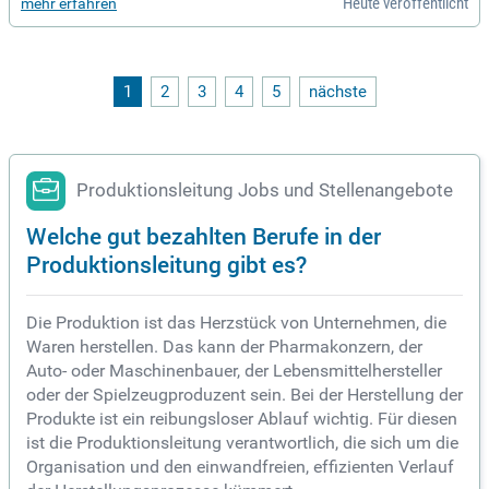
Heute veröffentlicht
mehr erfahren
hlossenes kaufmännisches Studium oder eine vergleichbar
e Qualifikation ist erforderlich. Praktische Erfahrung in admi
nistrativen Funktionen sowie gute Office-Kenntnisse werden
vorausgesetzt. Zudem sind Kenntnisse in SAP und gute Engl
ischkenntnisse von Vorteil. Die ideale Kandidatin oder der i
1
2
3
4
5
nächste
deale Kandidat zeichnet sich durch Teamfähigkeit, eine stru
kturierte Arbeitsweise und hohe Eigeninitiative aus.
Produktionsleitung Jobs und Stellenangebote
Welche gut bezahlten Berufe in der
Produktionsleitung gibt es?
Die Produktion ist das Herzstück von Unternehmen, die
Waren herstellen. Das kann der Pharmakonzern, der
Auto- oder Maschinenbauer, der Lebensmittelhersteller
oder der Spielzeugproduzent sein. Bei der Herstellung der
Produkte ist ein reibungsloser Ablauf wichtig. Für diesen
ist die Produktionsleitung verantwortlich, die sich um die
Organisation und den einwandfreien, effizienten Verlauf