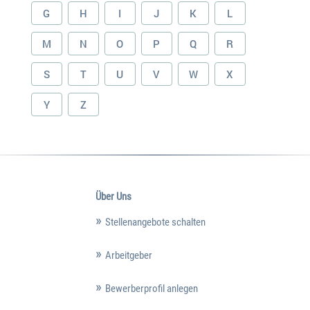
G
H
I
J
K
L
M
N
O
P
Q
R
S
T
U
V
W
X
Y
Z
Über Uns
Stellenangebote schalten
Arbeitgeber
Bewerberprofil anlegen