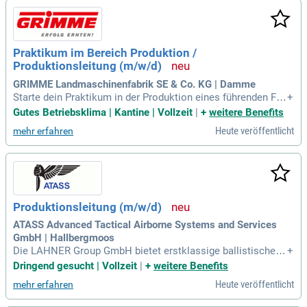
tive Steuerung und erkennst Störungen im Prozess. Gemein
sam mit Mitarbeitenden und Schichtführungen koordinierst
du sofortige Verbesserungen. Lerne, Verantwortung für Prod
uktionsbereiche zu tragen – erleben kannst du das im dyna
Praktikum im Bereich Produktion /
mischen Tagesgeschäft.
Produktionsleitung (m/w/d)
GRIMME Landmaschinenfabrik SE & Co. KG | Damme
Starte dein Praktikum in der Produktion eines führenden Fa
+
milienunternehmens der Landmaschinenbranche! Während
Gutes Betriebsklima | Kantine | Vollzeit
|
+
weitere Benefits
des Praktikums unterstützt du aktiv unsere Produktionsleitu
Heute veröffentlicht
mehr erfahren
ng und nimmst an spannenden Projekten teil. Du wirst veran
twortlich für Dokumentationen und eigene Teilprojekte, dab
ei stehst du vor herausfordernden Aufgaben zur Optimierung
von Durchlaufzeiten und Montagequalität. Diese Erfahrunge
n sind ideal für Studierende des Wirtschaftsingenieurwesen
s, Maschinenbaus oder vergleichbarer Studienrichtungen. Z
Produktionsleitung (m/w/d)
ögere nicht, deine ersten Kenntnisse in Montage oder Lean
Management einzubringen. Bewirb dich jetzt für ein Praktiku
ATASS Advanced Tactical Airborne Systems and Services
m, das deine Karriere im Produktionsumfeld voranbringt!
GmbH | Hallbergmoos
Die LAHNER Group GmbH bietet erstklassige ballistische S
+
chutzlösungen für Militär, Behörden und Sicherheitsorganisa
Dringend gesucht | Vollzeit
|
+
weitere Benefits
tionen. Durch strategische Partnerschaften garantieren wir i
Heute veröffentlicht
mehr erfahren
nnovative Technologien und exzellenten Kundenservice. Uns
ere umfassende Erfahrung mit Spezialeinheiten bildet die Ba