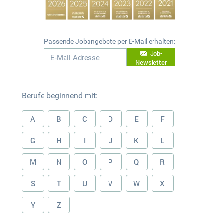
Passende Jobangebote per E-Mail erhalten:
Job-
Newsletter
Berufe beginnend mit:
A
B
C
D
E
F
G
H
I
J
K
L
M
N
O
P
Q
R
S
T
U
V
W
X
Y
Z