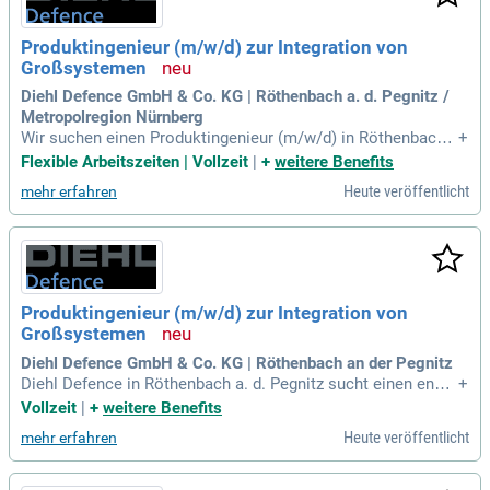
Produktingenieur (m/w/d) zur Integration von
Großsystemen
Diehl Defence GmbH & Co. KG | Röthenbach a. d. Pegnitz /
Metropolregion Nürnberg
Wir suchen einen Produktingenieur (m/w/d) in Röthenbach
+
a. d. Pegnitz, der sich auf die Integration von Großsystemen
Flexible Arbeitszeiten | Vollzeit
|
+
weitere Benefits
spezialisiert. Ihre Aufgaben umfassen die Begleitung der Ent
Heute veröffentlicht
mehr erfahren
wicklungsphasen neuer Teilkomponenten mit einem klaren
Fokus auf Integrations-, Service- und Testanforderungen. Sie
gewährleisten einen effektiven Know-how-Transfer zwische
n den Bereichen Entwicklung und Integration. Darüber hinau
s bereiten Sie die Integrationsumgebung für neue Produkte
vor und analysieren die Entwicklungsstände im Hinblick auf
Produktingenieur (m/w/d) zur Integration von
Integrationsfähigkeit. Zudem unterstützen Sie bei der Erstm
Großsystemen
ontage komplexer Subsysteme und tragen zur Dokumentati
on bei. Ihre Mitwirkung an der Weiterentwicklung von Monta
Diehl Defence GmbH & Co. KG | Röthenbach an der Pegnitz
geprozessen ist ebenfalls gefragt.
Diehl Defence in Röthenbach a. d. Pegnitz sucht einen enga
+
gierten Produktingenieur (m/w/d) zur Integration von Großs
Vollzeit
|
+
weitere Benefits
ystemen. Unser familiengeführtes Unternehmen fördert digit
Heute veröffentlicht
mehr erfahren
ale Transformation, Nachhaltigkeit und Friedenssicherung.
Arbeiten Sie mit über 16.000 Mitarbeitern an innovativen Te
chnologien in den Bereichen Metall, Controls, Aviation und