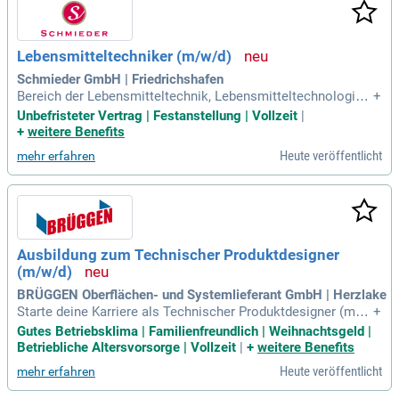
Metering. Wir legen Wert auf ein Umfeld geprägt von Vertrau
en und Mut. Bewerben Sie sich jetzt und starten Sie Ihre Kar
riere in einem stabilen Unternehmen mit Tradition. Entdecke
Lebensmitteltechniker (m/w/d)
n Sie spannende Herausforderungen und werden Sie Teil un
seres Teams – mehr Informationen finden Sie auf Step Ston
Schmieder GmbH | Friedrichshafen
e.
Bereich der Lebensmitteltechnik, Lebensmitteltechnologie,
+
Pharmazie, Chemie oder einem vergleichbaren Studiengang;
Unbefristeter Vertrag | Festanstellung | Vollzeit
|
Angemessene Berufserfahrung als Ökotrophologe (m/w/d),
+
weitere Benefits
Lebensmittelchemiker (m/w/d), Biotechnologe (m/w/d), Leb
Heute veröffentlicht
mehr erfahren
ensmittelentwickler (m/w/d), Produktingenieur
Ausbildung zum Technischer Produktdesigner
(m/w/d)
BRÜGGEN Oberflächen- und Systemlieferant GmbH | Herzlake
Starte deine Karriere als Technischer Produktdesigner (m/
+
w/d) ab dem 01.08.2027! In diesem spannenden Berufsfeld a
Gutes Betriebsklima | Familienfreundlich | Weihnachtsgeld |
rbeitest du an der Entwicklung innovativer Maschinen und A
Betriebliche Altersvorsorge | Vollzeit
|
+
weitere Benefits
nlagen für verschiedene Branchen. Du entwirfst und konstrui
Heute veröffentlicht
mehr erfahren
erst Bauteile und Baugruppen mithilfe modernster CAD-Syst
eme. Zudem erstellst du technische Dokumentationen, wie