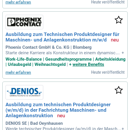
Heute veröffentlicht
mehr erfahren
klima. Hier erwarten dich eine facettenreiche Ausbildung, fa
ire Entlohnung und flache Hierarchien. Du lernst alles über K
onstruktion, CAD-Design und moderne Fertigungstechniken.
Wir suchen junge Talente mit Interesse an Mathe, Physik un
d Technik sowie Kreativität und Teamgeist. Starte deine Kar
riere mit spannenden Azubi-Events und individueller Betreuu
Ausbildung zum Technischen Produktdesigner für
ng – bewirb dich jetzt!
Maschinen- und Anlagenkonstruktion m/w/d
Phoenix Contact GmbH & Co. KG | Blomberg
Starte deine Karriere als Konstrukteur in einem dynamische
+
n Unternehmen! Wir bieten dir eine fundierte Ausbildung zur
Work-Life-Balance | Gesundheitsprogramme | Arbeitskleidung
Entwicklung komplexer Produkte und Prototypen mithilfe m
| Urlaubsgeld | Weihnachtsgeld
|
+
weitere Benefits
oderner CAD-Technologien. Du arbeitest an spannenden Pro
Heute veröffentlicht
mehr erfahren
jekten, die Kreativität und technisches Verständnis erforder
n. Eine gute Fachoberschulreife oder höhere Qualifikation is
t Voraussetzung, gepaart mit Teamfähigkeit und einem ausg
eprägten räumlichen Vorstellungsvermögen. Profitiere von
flexiblen Arbeitszeiten, einer 35-Stunden-Woche und umfass
enden Weiterbildungsmöglichkeiten. Bewirb dich jetzt und si
Ausbildung zum technischen Produktdesigner
chere dir eine vielversprechende Zukunft mit attraktiven Zus
(w/m/d) in der Fachrichtung Maschinen- und
atzleistungen!
Anlagenkonstruktion
DENIOS SE | Bad Oeynhausen
Werde technischer Produktdesigner (w/m/d) in der Maschin
+