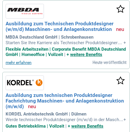
Montagepläne und Stücklisten, die für den Produktionsproz
ess entscheidend sind. Während deiner Ausbildung lernst du
den Umgang mit CAD-Software wie Creo sowie die Stammd
atenerstellung in SAP. Werde Teil eines dynamischen Teams
Ausbildung zum Technischen Produktdesigner
und gestalte die Zukunft der Technik mit!
(w/m/d) Maschinen- und Anlagenkonstruktion
MBDA Deutschland GmbH | Schrobenhausen
Starten Sie Ihre Karriere als Technischer Produktdesigner
+
(w/m/d) in der Maschinen- und Anlagenkonstruktion bei MB
Flexible Arbeitszeiten | Corporate Benefit MBDA Deutschland
DA, dem führenden deutschen Systemhaus für innovative Lu
GmbH | Homeoffice | Vollzeit
|
+
weitere Benefits
ftverteidigungstechnologien. Wir entwickeln Lösungen, die g
Heute veröffentlicht
mehr erfahren
egen zukünftige Bedrohungen bestehen, und bringen Spitzen
technologie zur Serienreife. Unsere hochpräzisen Systeme
sichern nicht nur militärische Überlegenheit, sondern stärke
n auch politische Handlungsfähigkeit. Bei MBDA erleben Sie
ein anspruchsvolles Arbeitsumfeld, das Lernen und persönli
che Entwicklung fördert. Vertrauen, Respekt und Teamwork
Ausbildung zum technischen Produktdesigner
sind die Grundlagen unserer Unternehmenskultur. Entfalten
Fachrichtung Maschinen- und Anlagenkonstruktion
Sie Ihr Potenzial in einem vielfältigen und integrativen Team,
das stolz auf gemeinsame Leistungen ist.
(m/w/d)
KORDEL Antriebstechnik GmbH | Dülmen
Werde technischer Produktdesigner (m/w/d) in der Maschin
+
en- und Anlagenkonstruktion bei Kordel! Profitiere von neue
Gutes Betriebsklima | Vollzeit
|
+
weitere Benefits
ster technischer Ausstattung und einem familiären Betriebs