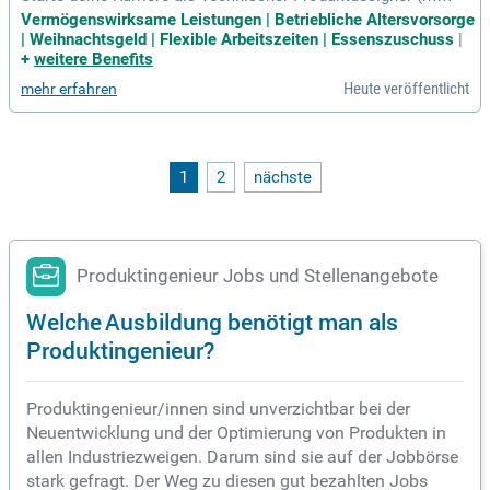
w/d) und entdecke spannende Herausforderungen in der Ko
Vermögenswirksame Leistungen | Betriebliche Altersvorsorge
nstruktion! Du entwirfst und konstruierst individuelle Bauteil
| Weihnachtsgeld | Flexible Arbeitszeiten | Essenszuschuss
|
e sowie Baugruppen, die den Wünschen unserer Kunden ent
+
weitere Benefits
sprechen. In enger Zusammenarbeit mit der Entwicklungsab
Heute veröffentlicht
mehr erfahren
teilung erstellst du präzise 3D-Modelle an modernen CAD-S
ystemen. Dabei legst du großen Wert auf Normen, Fertigung
sgerechtigkeit und die Auswahl geeigneter Materialien. Zud
em setzt du Verbesserungsvorschläge aus Fehlerberichten
konstruktiv um. Bewirb dich jetzt und gestalte die Zukunft d
1
2
nächste
er Technik mit deinem Know-how!
Produktingenieur Jobs und Stellenangebote
Welche Ausbildung benötigt man als
Produktingenieur?
Produktingenieur/innen sind unverzichtbar bei der
Neuentwicklung und der Optimierung von Produkten in
allen Industriezweigen. Darum sind sie auf der Jobbörse
stark gefragt. Der Weg zu diesen gut bezahlten Jobs