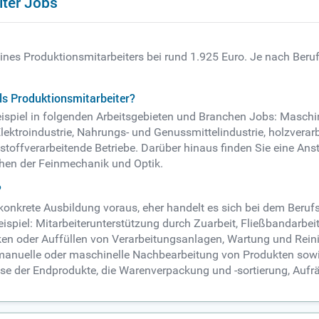
iter Jobs
eines Produktionsmitarbeiters bei rund 1.925 Euro. Je nach Beru
ls Produktionsmitarbeiter?
ispiel in folgenden Arbeitsgebieten und Branchen Jobs: Maschin
ektroindustrie, Nahrungs- und Genussmittelindustrie, holzverarb
toffverarbeitende Betriebe. Darüber hinaus finden Sie eine Ans
hen der Feinmechanik und Optik.
?
e konkrete Ausbildung voraus, eher handelt es sich bei dem Beruf
iel: Mitarbeiterunterstützung durch Zuarbeit, Fließbandarbeit
cken oder Auffüllen von Verarbeitungsanlagen, Wartung und Rei
manuelle oder maschinelle Nachbearbeitung von Produkten sowi
se der Endprodukte, die Warenverpackung und -sortierung, Aufr