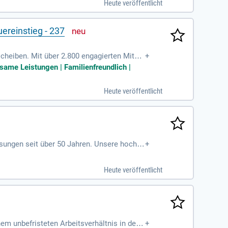
Heute veröffentlicht
ereinstieg - 237
cheiben. Mit über 2.800 engagierten Mitar
+
ten sorgen für zusätzliche Flexibilität und
same Leistungen | Familienfreundlich |
en Wert auf hervorragenden Service. Du bi
ert. Wir garantieren die Einhaltung unsere
Heute veröffentlicht
Lösungen seit über 50 Jahren. Unsere hochw
+
nd Medizintechnik. Wir suchen einen engag
teten Position sind Sie verantwortlich für d
Heute veröffentlicht
packen sowie die Warenausgangsprüfung. W
em unbefristeten Arbeitsverhältnis in der k
+