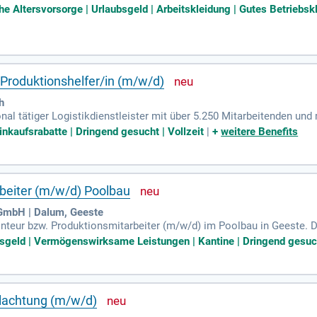
. Profitier von zahlreichen Benefits, die deine Karriere fördern un
che Altersvorsorge | Urlaubsgeld | Arbeitskleidung | Gutes Betriebsk
n erfüllst und informiere dich detailliert über die Stelle. Unsere Mi
stungen. Werde Teil eines starken Teams und sichere dir deine Pers
 Produktionshelfer/in (m/w/d)
h
tional tätiger Logistikdienstleister mit über 5.250 Mitarbeitenden un
profil in Transport-, Lager- und Produktionslogistik sowie Luft- un
Einkaufsrabatte | Dringend gesucht | Vollzeit
|
+
weitere Benefits
achstumsorientierten Umfeld. Gestalten Sie gemeinsam mit uns die
as vollständige Kontraktlogistikmanagement für einen namhaften 
ei uns die Schlüssel zum Erfolg in der dynamischen Automobilindus
beiter (m/w/d) Poolbau
GmbH | Dalum, Geeste
nteur bzw. Produktionsmitarbeiter (m/w/d) im Poolbau in Geeste. 
mbecken sowie das Kleben von PVC-Teilen. Du wirst auch für die 
sgeld | Vermögenswirksame Leistungen | Kantine | Dringend gesucht
 Ideale Kandidaten besitzen handwerkliches Geschick und technische
htsgeld sowie Firmenfitness und kostenlose Verpflegung. Werde Tei
zt für eine spannende Herausforderung im Poolbau!
hlachtung (m/w/d)