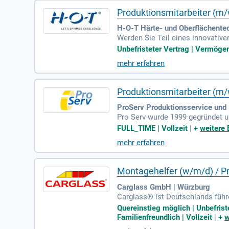
Produktionsmitarbeiter (
H-O-T Härte- und Oberflächente
Werden Sie Teil eines innovativ
von Kundenteilen, den Auf- und 
Unbefristeter Vertrag | Vermöge
n der Metallbe- und -verarbeitun
mehr erfahren
men. Profitieren Sie von einem 
Sie Ihre berufliche Zukunft bei 
Produktionsmitarbeiter (m/
ProServ Produktionsservice und
Pro Serv wurde 1999 gegründet un
den Wert erfolgreicher Beziehu
FULL_TIME | Vollzeit
|
+
weitere 
d Projektservice bieten wir maßg
mehr erfahren
ität und Entwicklungschancen bi
zu gewährleisten. Insbesondere im
Montagehelfer (w/m/d) / Pr
Carglass GmbH | Würzburg
Carglass® ist Deutschlands führ
und über 420 Service-Centern gar
Quereinstieg möglich | Unbefrist
e und Kundenservice. Wir suchen 
Familienfreundlich | Vollzeit
|
+
w
e Reparatur von Fahrzeugscheibe