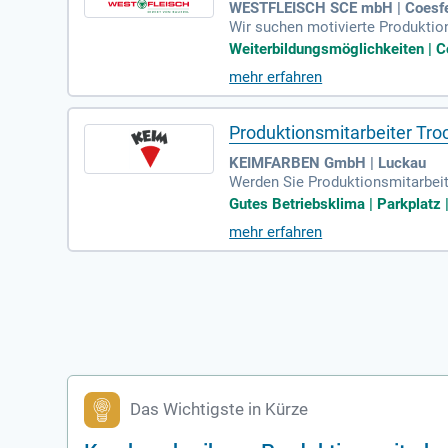
WESTFLEISCH SCE mbH | Coesf
Wir suchen motivierte Produktio
ng nach strengen Qualitäts- und 
Weiterbildungsmöglichkeiten | C
altung der Tierschutzvorgaben. T
mehr erfahren
ringen Sie eine Ausbildung als 
und Weiterbildungsmöglichkeiten,
Produktionsmitarbeiter Tro
KEIMFARBEN GmbH | Luckau
Werden Sie Produktionsmitarbeit
eigenständige Bedienung der Tro
Gutes Betriebsklima | Parkplatz |
n außerdem Transport- und Handl
mehr erfahren
Ausbildung im technisch-gewerbl
itsweise sind entscheidend. Idea
lastbarkeit.
Das Wichtigste in Kürze