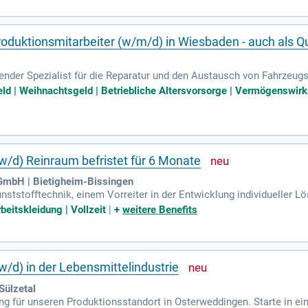
, die Sicherheit und Kundenservice vereint!
oduktionsmitarbeiter (w/m/d) in Wiesbaden - auch als Qu
ender Spezialist für die Reparatur und den Austausch von Fahrzeugs
e-Centern bieten wir Sicherheit und Qualität. Unsere Mobilen Einhei
eld | Weihnachtsgeld | Betriebliche Altersvorsorge | Vermögenswirk
 in Köln sowie im Customer Contact Center in Bonn legen wir groß
 das Lager- und Logistikarbeiten übernimmt und Werkstätten organisi
Technik und Administration – für beste Ergebnisse.
w/d) Reinraum befristet für 6 Monate
 GmbH | Bietigheim-Bissingen
nststofftechnik, einem Vorreiter in der Entwicklung individueller 
n bis Wärmetauschern, bedienen Schlüsselbranchen wie Mobilität u
beitskleidung | Vollzeit
|
+
weitere Benefits
w/d) für unseren Reinraum in Bietigheim-Bissingen. In dieser befris
PTFE-Schläuchen. Ihre Aufgaben umfassen Ablängen, Tempern, Ver
 gestalten Sie die Zukunft technischer Exzellenz mit!
w/d) in der Lebensmittelindustrie
Sülzetal
g für unseren Produktionsstandort in Osterweddingen. Starte in ein