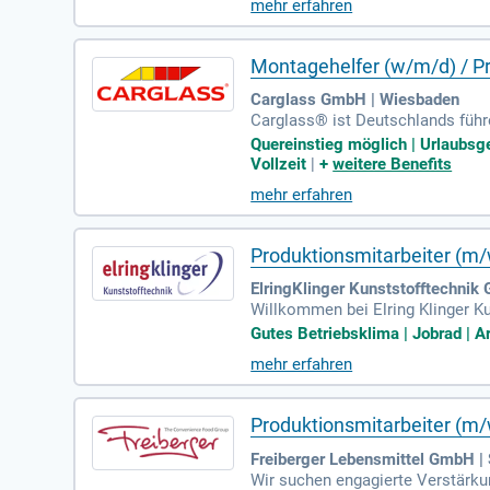
mehr erfahren
de Teil unserer Erfolgsgeschichte
Montagehelfer (w/m/d) / Pr
Carglass GmbH | Wiesbaden
Carglass® ist Deutschlands führ
beitenden und mehr als 410 Servic
Quereinstieg möglich | Urlaubsg
Kundennähe. An unserem Standort
Vollzeit
|
+
weitere Benefits
st Teil eines motivierten Teams,
mehr erfahren
r hohen Carglass® Standards in 
Produktionsmitarbeiter (m/
ElringKlinger Kunststofftechnik
Willkommen bei Elring Klinger Ku
ertigen Produkte, von Dichtunge
Gutes Betriebsklima | Jobrad | Ar
ierten Produktionsmitarbeiter (m/
mehr erfahren
as Prüfen und Verarbeiten von 
erden Sie Teil unseres Teams und
Produktionsmitarbeiter (m/
Freiberger Lebensmittel GmbH | 
Wir suchen engagierte Verstärkun