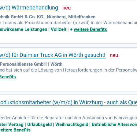
m/w/d) Wärmebehandlung
chnik GmbH & Co. KG | Nürnberg, Mittelfranken
en Teams als Produktionsmitarbeiter (m/w/d) in der Wärmebehandlu
Abbau von Chargen sowie die Bedienung von modernen Produktionsanl
nswirksame Leistungen | Vollzeit
|
+
weitere Benefits
g sowie PC-Kenntnisse mit. Wir bieten Ihnen einen sicheren Arbeitsp
unbefristeten Arbeitsverhältnis, vermögenswirksamen Leistungen u
H-O-T Härte- und Oberflächentechnik GmbH & Co.!
w/d) für Daimler Truck AG in Wörth gesucht!
 Personaldienste GmbH | Wörth
d hat sich auf die Lösung von Herausforderungen in der Personalwir
ngen zu unseren Kunden und Partnern. Mit umfassendemKnow-how in 
Benefits
eschneiderte Lösungen. Unsere Mitarbeiter:innen finden in Pro Serv 
etet. Wir begleiten Sie durch den gesamten Bewerbungsprozess, um
 Bereich Zeitarbeit sind wir Ihr Chancengeber für eine erfolgreiche
oduktionsmitarbeiter (w/m/d) in Würzburg - auch als Que
ender Anbieter für die Reparatur und den Austausch von Fahrzeugsc
antieren wir höchste Qualität und Zuverlässigkeit. Unser zentrales
eter Vertrag | Urlaubsgeld | Weihnachtsgeld | Betriebliche Alters
dich, um unser engagiertes Team unbefristet in Vollzeit zu verstär
eitere Benefits
n, sondern auch Unterstützung unserer Monteure sowie Lager- und Lo