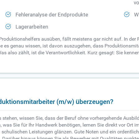
vo
Fehleranalyse der Endprodukte
W
Lagerarbeiten
Produktionshelfers ausüben, fällt meistens gar nicht auf. In de
e es genau wissen, ist davon auszugehen, dass Produktionsmita
s also zählt, ist die Verantwortlichkeit. Kurz gesagt: Sie kenne
oduktionsmitarbeiter (m/w) überzeugen?
stehen, wissen Sie, dass der Beruf ohne vorhergehende Ausbildu
s, was Sie für Ihr Handwerk benötigen, lernen Sie direkt vor Ort
n schulischen Leistungen glänzen. Gute Noten und ein ordentlic
ht. Darüber hinaus können Sie als Bewerber mit Qualitäten punkte