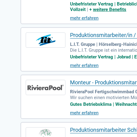
risensicheren Lebensmittelbranche
Unbefristeter Vertrag | Betriebli
uf, dass du die Bewerberrichtlinie
Vollzeit
|
+
weitere Benefits
vertrag und attraktive Zusatzlei
mehr erfahren
Produktionsmitarbeiter/in /
L.I.T. Gruppe | Hörselberg-Hainic
Die L.I.T. Gruppe ist ein interna
bieten ein umfassendes Leistungs
Unbefristeter Vertrag | Jobrad | 
ncen in einem innovativen und w
mehr erfahren
berg-Hainich verantworten wir d
tsein und Aufmerksamkeit sind b
Monteur - Produktionsmitar
RivieraPool Fertigschwimmbad 
Wir suchen einen motivierten Mo
tion von Baugruppen für Schwim
Gutes Betriebsklima | Weihnacht
andpaletten verantwortlich sein.
mehr erfahren
Vergütung, Urlaubs- und Weihnac
nternehmens und bewirb dich jet
Produktionsmitarbeiter Sc