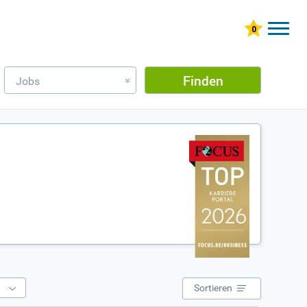
Finden
Jobs
»
e
Sortieren