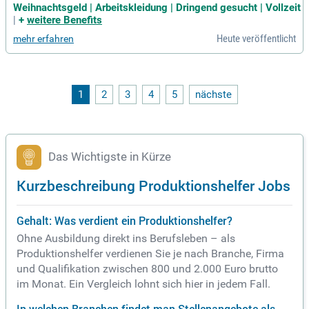
Maschinenbediener (m/w/d) in Hamburg! Wir suchen dich z
Weihnachtsgeld | Arbeitskleidung | Dringend gesucht | Vollzeit
ur Herstellung von Leuchtstreifen für Flugzeuge mit hervorra
|
+
weitere Benefits
genden Verdienstmöglichkeiten ab 17 Euro pro Stunde. Pro
Heute veröffentlicht
mehr erfahren
fitiere von einer 500 Euro Startprämie und attraktiven Benefi
ts wie Urlaubs- und Weihnachtsgeld. Flexibel arbeitest du in
Früh- und Spätschichten, ideal für deinen Alltag. Unsere Wer
te: Respekt, Anerkennung und faire Bezahlung sichern dir ei
nen Vorteil auf dem Hamburger Jobmarkt. Bewirb dich jetzt
1
2
3
4
5
nächste
und starte deine Zukunft in einem spannenden Umfeld!
Das Wichtigste in Kürze
Kurzbeschreibung Produktionshelfer Jobs
Gehalt: Was verdient ein Produktionshelfer?
Ohne Ausbildung direkt ins Berufsleben – als
Produktionshelfer verdienen Sie je nach Branche, Firma
und Qualifikation zwischen 800 und 2.000 Euro brutto
im Monat. Ein Vergleich lohnt sich hier in jedem Fall.