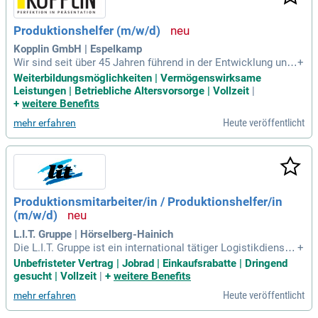
Produktionshelfer (m/w/d)
Kopplin GmbH | Espelkamp
Wir sind seit über 45 Jahren führend in der Entwicklung und
+
Herstellung von Musterkollektionen. Unsere großformatige
Weiterbildungsmöglichkeiten | Vermögenswirksame
n Produkte bieten durch optimale Präsentationen ein unverg
Leistungen | Betriebliche Altersvorsorge | Vollzeit
|
leichliches Erlebnis. Ständige Investitionen in Fachwissen, T
+
weitere Benefits
echnologien und Mitarbeiter gewährleisten unsere kontinuie
Heute veröffentlicht
mehr erfahren
rliche Weiterentwicklung. Als zuverlässiger Partner garantie
ren wir krisensichere Arbeitsplätze in einem dynamischen U
nternehmen. Unser hanseatischer Ansatz stellt den Mensch
en in den Mittelpunkt und sorgt für Stabilität und Qualität. V
ertrauen Sie auf unsere herausragende Prozess- und Produk
tqualität bei Montagetätigkeiten, Konfektionierung und Finis
Produktionsmitarbeiter/in / Produktionshelfer/in
hing.
(m/w/d)
L.I.T. Gruppe | Hörselberg-Hainich
Die L.I.T. Gruppe ist ein international tätiger Logistikdienstle
+
ister mit über 5.250 Mitarbeitenden und mehr als 100 Stand
Unbefristeter Vertrag | Jobrad | Einkaufsrabatte | Dringend
orten in 22 Ländern. Wir bieten ein umfassendes Leistungsp
gesucht | Vollzeit
|
+
weitere Benefits
rofil in Transport-, Lager- und Produktionslogistik sowie Luft
Heute veröffentlicht
mehr erfahren
- und Seefracht. Entdecken Sie Ihre Karrierechancen in eine
m innovativen und wachstumsorientierten Umfeld. Gestalte