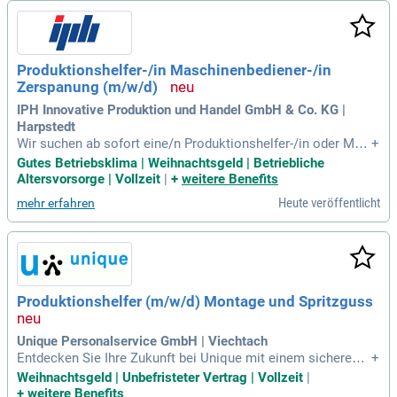
n Sie gemeinsam mit uns die Logistik der Zukunft! Am Stan
dort Hörselberg-Hainich verantworten wir das vollständige
Kontraktlogistikmanagement für einen namhaften Automob
ilhersteller. Verantwortungsbewusstsein und Aufmerksamk
Produktionshelfer-/in Maschinenbediener-/in
eit sind bei uns die Schlüssel zum Erfolg in der dynamische
Zerspanung (m/w/d)
n Automobilindustrie.
IPH Innovative Produktion und Handel GmbH & Co. KG |
Harpstedt
Wir suchen ab sofort eine/n Produktionshelfer-/in oder Mas
+
chinenbediener-/in Zerspanung (m/w/d) in Harpstedt. Ihre H
Gutes Betriebsklima | Weihnachtsgeld | Betriebliche
auptaufgaben umfassen die Bedienung und Überwachung vo
Altersvorsorge | Vollzeit
|
+
weitere Benefits
n Produktionsmaschinen sowie die Qualitätssicherung der g
Heute veröffentlicht
mehr erfahren
efertigten Teile. Zudem sind kleinere Montagen von Baugrup
pen Teil Ihrer Tätigkeit. Wichtig ist eine gute deutsche Sprac
hbeherrschung und eine ausgeprägte technische Auffassun
gsgabe. Wir bieten Ihnen ein dynamisches, familiengeführte
s Unternehmen mit einem modernen Arbeitsplatz und direkt
er Kommunikation. Profitieren Sie von einem zukunftssicher
Produktionshelfer (m/w/d) Montage und Spritzguss
en Job, Weihnachtsgeld, betrieblicher Altersvorsorge sowie
weiteren Vorteilen wie Job Rad und Hansefit.
Unique Personalservice GmbH | Viechtach
Entdecken Sie Ihre Zukunft bei Unique mit einem sicheren A
+
rbeitsplatz und tariflich geregeltem Einkommen. Unser Tea
Weihnachtsgeld | Unbefristeter Vertrag | Vollzeit
|
m legt großen Wert darauf, dass Sie sich im Job wohlfühlen
+
weitere Benefits