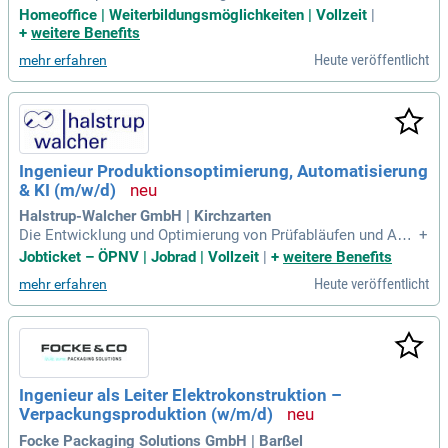
nd gestalterischen Konzeption von Produktionen und deren
Homeoffice | Weiterbildungsmöglichkeiten | Vollzeit
|
Produktionsmitteln überwiegend standortübergreifende Pos
+
weitere Benefits
tproduktions- und Grafiksysteme im crossmedialen Umfeld.
Heute veröffentlicht
mehr erfahren
Ingenieur Produktionsoptimierung, Automatisierung
& KI (m/w/d)
Halstrup-Walcher GmbH | Kirchzarten
Die Entwicklung und Optimierung von Prüfabläufen und Auto
+
matisierungslösungen sind entscheidend für moderne Prod
Jobticket – ÖPNV | Jobrad | Vollzeit
|
+
weitere Benefits
uktionsprozesse. Dabei spielt die Digitalisierung eine wese
Heute veröffentlicht
mehr erfahren
ntliche Rolle, um Effizienz und Genauigkeit zu steigern. Durc
h die Analyse relevanter KPIs können Optimierungspotenzial
e schnell identifiziert werden. Ein abgeschlossenes Studium
in Elektrotechnik oder Mechatronik bildet die ideale Grundla
ge. Kenntnisse in elektrischer Messtechnik, Programmierun
g mit Python oder C/C++ sowie Erfahrungen mit industrielle
Ingenieur als Leiter Elektrokonstruktion –
n Schnittstellen sind von Vorteil. Die Anwendung von KI-Too
Verpackungsproduktion (w/m/d)
ls und datengetriebenen Methoden unterstützt die kontinuie
rliche Verbesserung dieser Prozesse.
Focke Packaging Solutions GmbH | Barßel