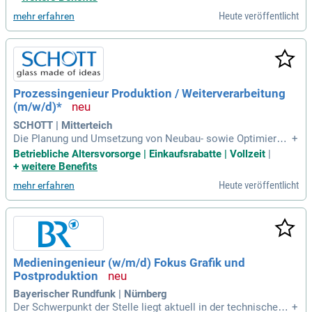
rweise haben Sie bereits einen Yachtneubau betreut; Fließen
Heute veröffentlicht
mehr erfahren
des Deutsch und
Prozessingenieur Produktion / Weiterverarbeitung
(m/w/d)*
SCHOTT | Mitterteich
Die Planung und Umsetzung von Neubau- sowie Optimierun
+
gsmaßnahmen in Produktionsanlagen ist entscheidend für
Betriebliche Altersvorsorge | Einkaufsrabatte | Vollzeit
|
Effizienz und Qualität. LEAN-Prinzipien stehen im Fokus, um
+
weitere Benefits
Kosten und Produktivität nachhaltig zu steigern. Wichtige S
Heute veröffentlicht
mehr erfahren
chritte umfassen die Analyse von Prozessabweichungen un
d die Definition präventiver Maßnahmen. Zudem ist die tech
nische Bewertung von Kundenanforderungen für maßgeschn
eiderte Fertigungslösungen unerlässlich. Eine strukturierte
Dokumentation und die fachliche Führung von Projektteams
sichern den Erfolg. Das ideale Profil umfasst ein technische
Medieningenieur (w/m/d) Fokus Grafik und
s Hochschulstudium sowie erste Erfahrungen in der industri
Postproduktion
ellen Prozess- oder Fertigungstechnik, besonders im Bereic
h Glas oder Hochleistungsmaterialien.
Bayerischer Rundfunk | Nürnberg
Der Schwerpunkt der Stelle liegt aktuell in der technischen u
+