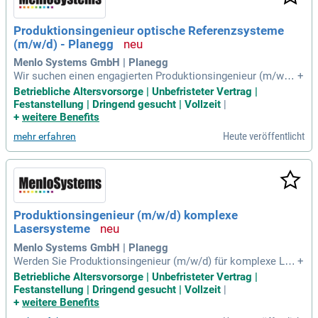
Produktionsingenieur optische Referenzsysteme
(m/w/d) - Planegg
Menlo Systems GmbH | Planegg
Wir suchen einen engagierten Produktionsingenieur (m/w/d)
+
für optische Referenzsysteme in Planegg-Martinsried bei M
Betriebliche Altersvorsorge | Unbefristeter Vertrag |
ünchen. Zu Ihren Aufgaben gehört die feinmechanische Mon
Festanstellung | Dringend gesucht | Vollzeit
|
tage und Justage von optomechanischen Baugruppen sowie
+
weitere Benefits
die Integration und Testung komplexer Systeme. Sie arbeite
Heute veröffentlicht
mehr erfahren
n aktiv an der Fehleranalyse mechanischer, optischer und el
ektronischer Komponenten mit. Ihr Profil umfasst ein abges
chlossenes Studium in Maschinenbau oder verwandten Ber
eichen sowie praktische Erfahrung in Lasertechnik oder Pho
tonik. Wir bieten Ihnen spannende Aufgaben, ein motiviertes
Team und gute Entwicklungsmöglichkeiten. Genießen Sie 3
Produktionsingenieur (m/w/d) komplexe
0 Tage Urlaub, flache Hierarchien und eine unbefristete Anst
Lasersysteme
ellung.
Menlo Systems GmbH | Planegg
Werden Sie Produktionsingenieur (m/w/d) für komplexe Las
+
ersysteme und gestalten Sie innovative Technologien. Ihre
Betriebliche Altersvorsorge | Unbefristeter Vertrag |
Aufgaben umfassen den Aufbau von Lasersystemen, einsch
Festanstellung | Dringend gesucht | Vollzeit
|
ließlich Optik, Mechanik und Elektronik. Zudem qualifizieren
+
weitere Benefits
Sie Faser- und Freistrahloptikbaugruppen und entwickeln ku