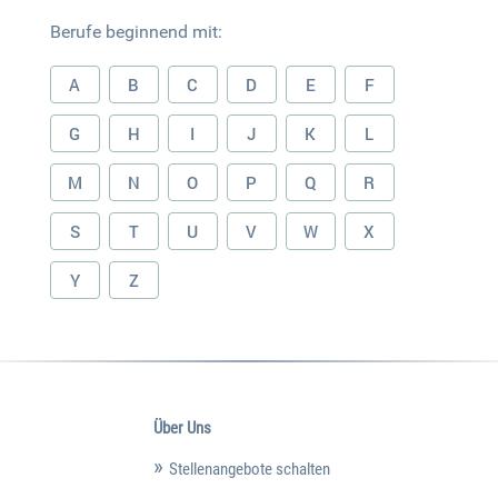
Berufe beginnend mit:
A
B
C
D
E
F
G
H
I
J
K
L
M
N
O
P
Q
R
S
T
U
V
W
X
Y
Z
Über Uns
Stellenangebote schalten