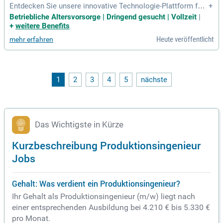
Entdecken Sie unsere innovative Technologie-Plattform für
+
die effiziente Energieversorgung großer Gebäude! Mit dem E
Betriebliche Altersvorsorge | Dringend gesucht | Vollzeit
|
nvola-System revolutionieren wir die Klimatechnik durch na
+
weitere Benefits
chhaltige Wärmeerzeugung und verbesserte Raumluftqualitä
Heute veröffentlicht
mehr erfahren
t. Unser KI-gestütztes, digital integriertes System erfüllt die
Anforderungen der modernen Immobilienbranche und bietet
gleichzeitig wirtschaftliche Vorteile. Wenn Sie Erfahrung in
der Industrieproduktion haben, sind Sie bei uns genau richti
g! Gestalten Sie aktiv den Aufbau und die Skalierung unserer
1
2
3
4
5
nächste
Produktion mit. Bewerben Sie sich jetzt und werden Sie Teil
des ENVOLA Teams für eine grüne Zukunft der Energietech
nik!
Das Wichtigste in Kürze
Kurzbeschreibung Produktionsingenieur
Jobs
Gehalt: Was verdient ein Produktionsingenieur?
Ihr Gehalt als Produktionsingenieur (m/w) liegt nach
einer entsprechenden Ausbildung bei 4.210 € bis 5.330 €
pro Monat.