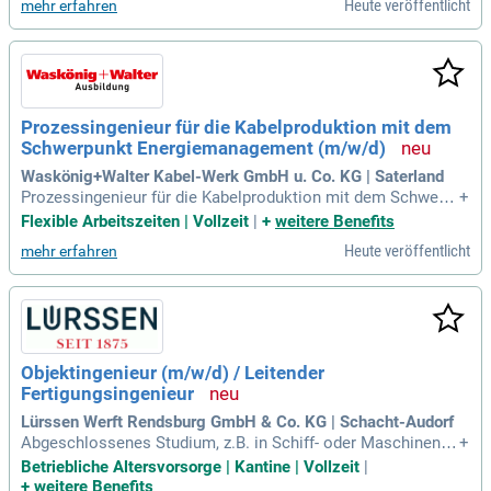
Heute veröffentlicht
mehr erfahren
ndenspezifische Lösungen. Sie bringen ein abgeschlossene
s Studium in Physik oder Photonik mit und haben praktisch
e Erfahrungen im Laserbereich. Sorgfältige, qualitätsbewus
ste Teamarbeit zeichnet Sie aus; gute Deutschkenntnisse si
nd erforderlich. Wir bieten Ihnen spannende Herausforderun
gen in einem dynamischen Markt und ein motiviertes Team,
Prozessingenieur für die Kabelproduktion mit dem
das Ihnen Gestaltungsspielraum bietet.
Schwerpunkt Energiemanagement (m/w/d)
Waskönig+Walter Kabel-Werk GmbH u. Co. KG | Saterland
Prozessingenieur für die Kabelproduktion mit dem Schwerp
+
unkt Energiemanagement (m/w/d): Ihre Aufgaben: Analyse,
Flexible Arbeitszeiten | Vollzeit
|
+
weitere Benefits
Kontrolle und Optimierung der Fertigungsprozesse; eigenver
Heute veröffentlicht
mehr erfahren
antwortliche Initiierung, Durchführung und Kontrolle von Pro
jekten zur Energie- und
Objektingenieur (m/w/d) / Leitender
Fertigungsingenieur
Lürssen Werft Rendsburg GmbH & Co. KG | Schacht-Audorf
Abgeschlossenes Studium, z.B. in Schiff- oder Maschinenba
+
u / Ingenieurwesen / Produktionstechnik; Einschlägige (Führ
Betriebliche Altersvorsorge | Kantine | Vollzeit
|
ungs-) Erfahrung in der Schiffbau-/Offshore Fertigung, ideale
+
weitere Benefits